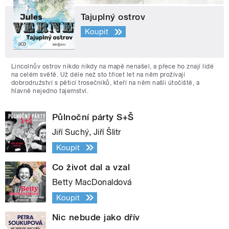
Tajuplný ostrov
Koupit
Lincolnův ostrov nikdo nikdy na mapě nenašel, a přece ho znají lidé
na celém světě. Už déle než sto třicet let na něm prožívají
dobrodružství s pěticí trosečníků, kteří na něm našli útočiště, a
hlavně nejedno tajemství.
Půlnoční párty S+Š
Jiří Suchý, Jiří Šlitr
Koupit
Co život dal a vzal
Betty MacDonaldová
Koupit
Nic nebude jako dřív