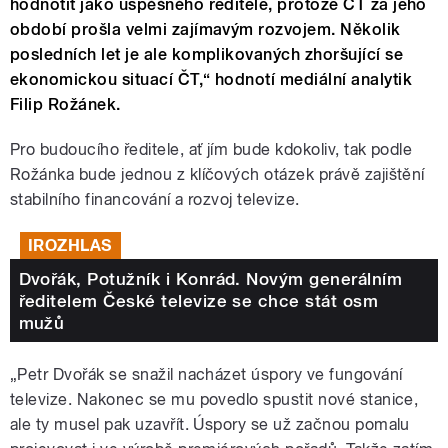
hodnotit jako úspěšného ředitele, protože ČT za jeho
období prošla velmi zajímavým rozvojem. Několik
posledních let je ale komplikovaných zhoršující se
ekonomickou situací ČT,“ hodnotí mediální analytik
Filip Rožánek.
Pro budoucího ředitele, ať jím bude kdokoliv, tak podle
Rožánka bude jednou z klíčových otázek právě zajištění
stabilního financování a rozvoj televize.
IROZHLAS
Dvořák, Potužník i Konrád. Novým generálním
ředitelem České televize se chce stát osm
mužů
„Petr Dvořák se snažil nacházet úspory ve fungování
televize. Nakonec se mu povedlo spustit nové stanice,
ale ty musel pak uzavřít. Úspory se už začnou pomalu