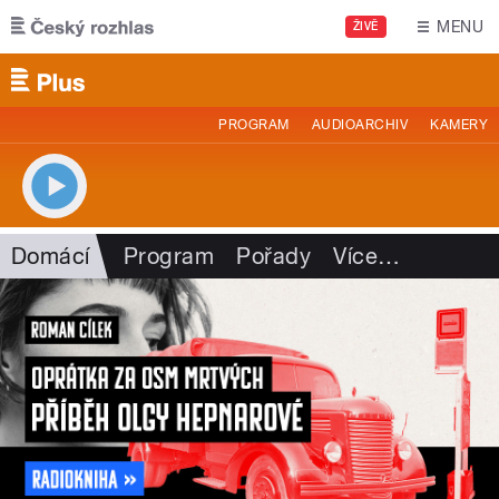
Přejít k hlavnímu obsahu
MENU
ŽIVĚ
PROGRAM
AUDIOARCHIV
KAMERY
Domácí
Program
Pořady
Více
…