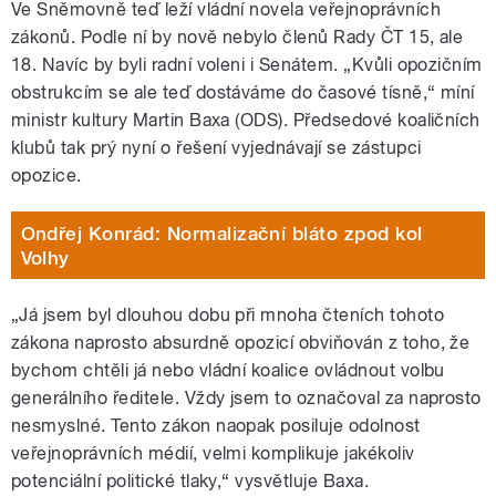
Ve Sněmovně teď leží vládní novela veřejnoprávních
zákonů. Podle ní by nově nebylo členů Rady ČT 15, ale
18. Navíc by byli radní voleni i Senátem. „Kvůli opozičním
obstrukcím se ale teď dostáváme do časové tísně,“ míní
ministr kultury Martin Baxa (ODS). Předsedové koaličních
klubů tak prý nyní o řešení vyjednávají se zástupci
opozice.
Ondřej Konrád: Normalizační bláto zpod kol
Volhy
„Já jsem byl dlouhou dobu při mnoha čteních tohoto
zákona naprosto absurdně opozicí obviňován z toho, že
bychom chtěli já nebo vládní koalice ovládnout volbu
generálního ředitele. Vždy jsem to označoval za naprosto
nesmyslné. Tento zákon naopak posiluje odolnost
veřejnoprávních médií, velmi komplikuje jakékoliv
potenciální politické tlaky,“ vysvětluje Baxa.