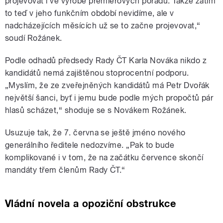
projevovat i ve výrobě premiérových pořadů. Takže zatím
to teď v jeho funkčním období nevidíme, ale v
nadcházejících měsících už se to začne projevovat,“
soudí Rožánek.
Podle odhadů předsedy Rady ČT Karla Nováka nikdo z
kandidátů nemá zajištěnou stoprocentní podporu.
„Myslím, že ze zveřejněných kandidátů má Petr Dvořák
největší šanci, byť i jemu bude podle mých propočtů pár
hlasů scházet,“ shoduje se s Novákem Rožánek.
Usuzuje tak, že 7. června se ještě jméno nového
generálního ředitele nedozvíme. „Pak to bude
komplikované i v tom, že na začátku července skončí
mandáty třem členům Rady ČT.“
Vládní novela a opoziční obstrukce