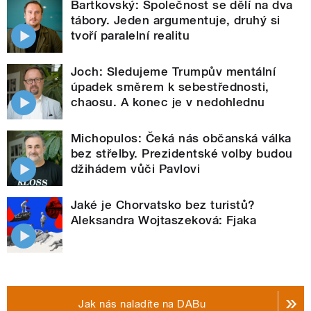
Bartkovský: Společnost se dělí na dva
tábory. Jeden argumentuje, druhý si
tvoří paralelní realitu
Joch: Sledujeme Trumpův mentální
úpadek směrem k sebestřednosti,
chaosu. A konec je v nedohlednu
Michopulos: Čeká nás občanská válka
bez střelby. Prezidentské volby budou
džihádem vůči Pavlovi
Jaké je Chorvatsko bez turistů?
Aleksandra Wojtaszeková: Fjaka
Jak nás naladíte na DABu