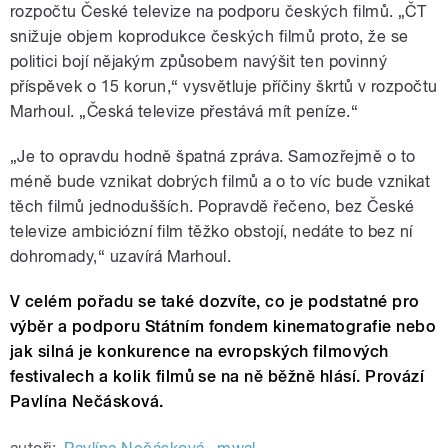
rozpočtu České televize na podporu českých filmů. „ČT
snižuje objem koprodukce českých filmů proto, že se
politici bojí nějakým způsobem navýšit ten povinný
příspěvek o 15 korun,“ vysvětluje příčiny škrtů v rozpočtu
Marhoul. „Česká televize přestává mít peníze.“
„Je to opravdu hodně špatná zpráva. Samozřejmě o to
méně bude vznikat dobrých filmů a o to víc bude vznikat
těch filmů jednodušších. Popravdě řečeno, bez České
televize ambiciózní film těžko obstojí, nedáte to bez ní
dohromady,“ uzavírá Marhoul.
V celém pořadu se také dozvíte, co je podstatné pro
výběr a podporu Státním fondem kinematografie nebo
jak silná je konkurence na evropských filmových
festivalech a kolik filmů se na ně běžně hlásí. Provází
Pavlína Nečásková.