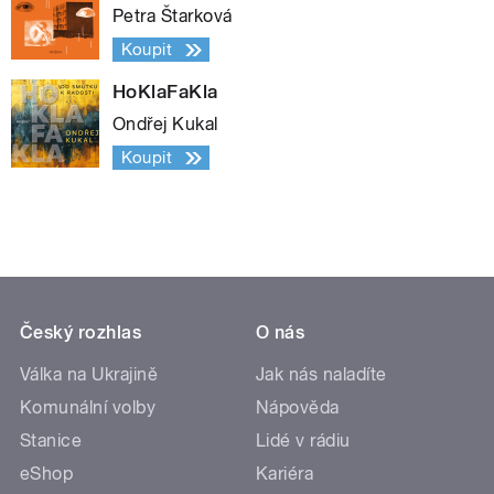
Petra Štarková
Koupit
HoKlaFaKla
Ondřej Kukal
Koupit
Český rozhlas
O nás
Válka na Ukrajině
Jak nás naladíte
Komunální volby
Nápověda
Stanice
Lidé v rádiu
eShop
Kariéra