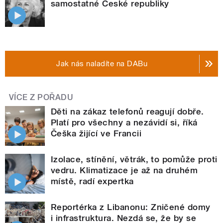
samostatné České republiky
Jak nás naladíte na DABu
VÍCE Z POŘADU
Děti na zákaz telefonů reagují dobře.
Platí pro všechny a nezávidí si, říká
Češka žijící ve Francii
Izolace, stínění, větrák, to pomůže proti
vedru. Klimatizace je až na druhém
místě, radí expertka
Reportérka z Libanonu: Zničené domy
i infrastruktura. Nezdá se, že by se