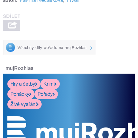
autoři:
Pavlína Nečásková
,
mwal
Všechny díly pořadu na mujRozhlas
mujRozhlas
Hry a četby
Krimi
Pohádky
Pořady
Živé vysílání