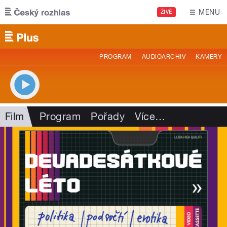
Přejít k hlavnímu obsahu
MENU
ŽIVĚ
PROGRAM
AUDIOARCHIV
KAMERY
Film
Program
Pořady
Více
…