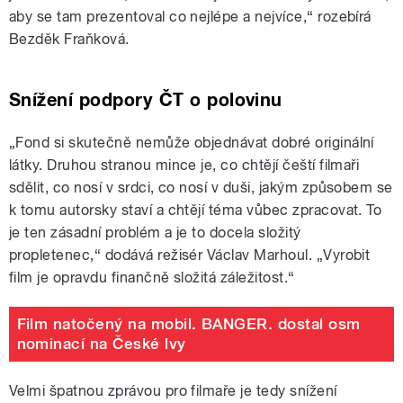
aby se tam prezentoval co nejlépe a nejvíce,“ rozebírá
Bezděk Fraňková.
Snížení podpory ČT o polovinu
„Fond si skutečně nemůže objednávat dobré originální
látky. Druhou stranou mince je, co chtějí čeští filmaři
sdělit, co nosí v srdci, co nosí v duši, jakým způsobem se
k tomu autorsky staví a chtějí téma vůbec zpracovat. To
je ten zásadní problém a je to docela složitý
propletenec,“ dodává režisér Václav Marhoul. „Vyrobit
film je opravdu finančně složitá záležitost.“
Film natočený na mobil. BANGER. dostal osm
nominací na České lvy
Velmi špatnou zprávou pro filmaře je tedy snížení