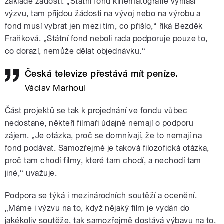
základě žádosti. „Státní fond kinematografie vyhlásí
výzvu, tam přijdou žádosti na vývoj nebo na výrobu a
fond musí vybrat jen mezi tím, co přišlo,“ říká Bezděk
Fraňková. „Státní fond neboli rada podporuje pouze to,
co dorazí, nemůže dělat objednávku.“
Česká televize přestává mít peníze.
Václav Marhoul
Část projektů se tak k projednání ve fondu vůbec
nedostane, někteří filmaři údajně nemají o podporu
zájem. „Je otázka, proč se domnívají, že to nemají na
fond podávat. Samozřejmě je taková filozofická otázka,
proč tam chodí filmy, které tam chodí, a nechodí tam
jiné,“ uvažuje.
Podpora se týká i mezinárodních soutěží a ocenění.
„Máme i výzvu na to, když nějaký film je vydán do
jakékoliv soutěže, tak samozřejmě dostává výbavu na to,