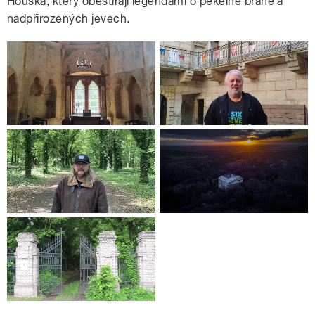
Houska, který obestírají legendami o pekelné bráně a
nadpřirozených jevech.