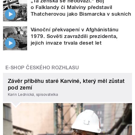
„Ta ženská se neodváží.“ Boj
o Falklandy či Malvíny představil
Thatcherovou jako Bismarcka v sukních
Vánoční překvapení v Afghánistánu
1979. Sověti zavraždili prezidenta,
jejich invaze trvala deset let
E-SHOP ČESKÉHO ROZHLASU
Závěr příběhu staré Karviné, který měl zůstat
pod zemí
Karin Lednická, spisovatelka