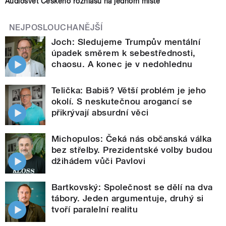
Audiosvět Českého rozhlasu na jednom místě
NEJPOSLOUCHANĚJŠÍ
Joch: Sledujeme Trumpův mentální
úpadek směrem k sebestřednosti,
chaosu. A konec je v nedohlednu
Telička: Babiš? Větší problém je jeho
okolí. S neskutečnou arogancí se
přikrývají absurdní věci
Michopulos: Čeká nás občanská válka
bez střelby. Prezidentské volby budou
džihádem vůči Pavlovi
Bartkovský: Společnost se dělí na dva
tábory. Jeden argumentuje, druhý si
tvoří paralelní realitu