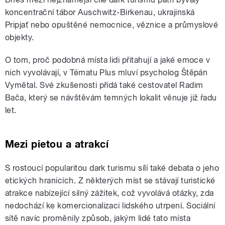
koncentrační tábor Auschwitz-Birkenau, ukrajinská
Pripjať nebo opuštěné nemocnice, věznice a průmyslové
objekty.
O tom, proč podobná místa lidi přitahují a jaké emoce v
nich vyvolávají, v Tématu Plus mluví psycholog Štěpán
Vymětal. Své zkušenosti přidá také cestovatel Radim
Bača, který se návštěvám temných lokalit věnuje již řadu
let.
Mezi pietou a atrakcí
S rostoucí popularitou dark turismu sílí také debata o jeho
etických hranicích. Z některých míst se stávají turistické
atrakce nabízející silný zážitek, což vyvolává otázky, zda
nedochází ke komercionalizaci lidského utrpení. Sociální
sítě navíc proměnily způsob, jakým lidé tato místa