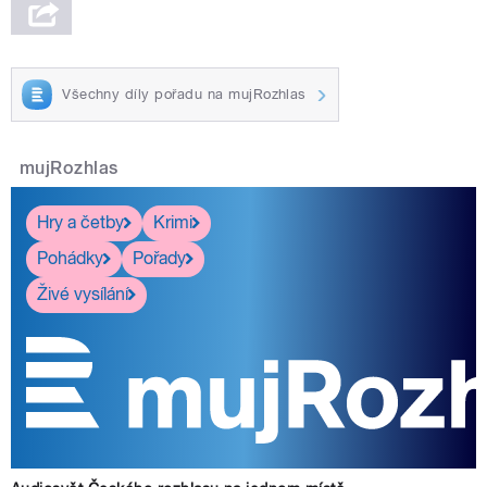
Všechny díly pořadu na mujRozhlas
mujRozhlas
Hry a četby
Krimi
Pohádky
Pořady
Živé vysílání