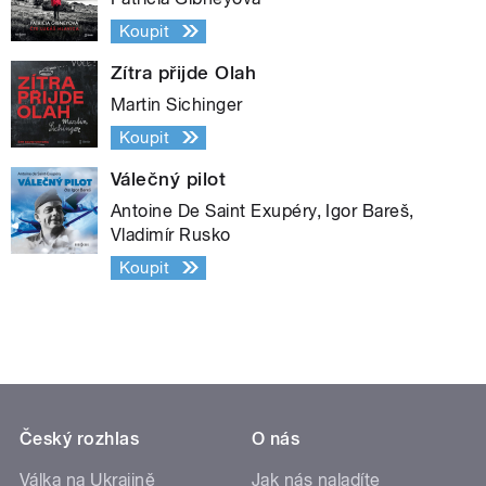
Koupit
Zítra přijde Olah
Martin Sichinger
Koupit
Válečný pilot
Antoine De Saint Exupéry, Igor Bareš,
Vladimír Rusko
Koupit
Český rozhlas
O nás
Válka na Ukrajině
Jak nás naladíte