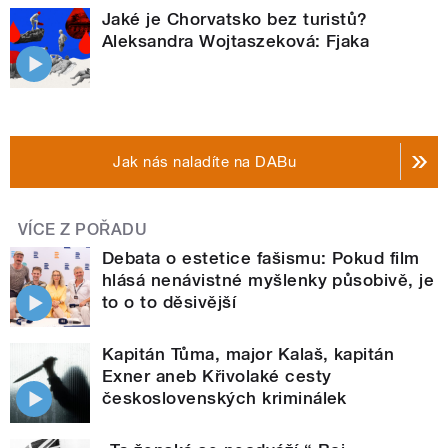
Jaké je Chorvatsko bez turistů?
Aleksandra Wojtaszeková: Fjaka
Jak nás naladíte na DABu
VÍCE Z POŘADU
Debata o estetice fašismu: Pokud film
hlásá nenávistné myšlenky působivě, je
to o to děsivější
Kapitán Tůma, major Kalaš, kapitán
Exner aneb Křivolaké cesty
československých kriminálek