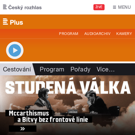
Přejít k hlavnímu obsahu
MENU
ŽIVĚ
PROGRAM
AUDIOARCHIV
KAMERY
Cestování
Program
Pořady
Více
…