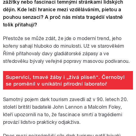
zážitky nebo fascinaci temnými stránkami lidských
dějin. Kde leží hranice mezi vzděláváním, pietou a
pouhou senzací? A proč nás místa tragédií vlastně
tolik přitahují?
Přestože se může zdát, že jde o moderní trend, jeho
kořeny sahají hluboko do minulosti. Už ve starověkém
Římě přitahovaly davy gladiátorské zápasy a ve
středověku bývaly veřejné popravy masovou podívanou.
Supervlci, tmavé žáby i „živá plíseň“. Černobyl
se proměnil v unikátní přírodní laboratoř
Samotný pojem dark tourism zavedli až v 90. letech 20.
století britští badatelé John Lennon a Malcolm Foley,
kteří upozornili na to, že fascinace smrtí a tragédiemi
provází lidstvo prakticky odjakživa.
Dnes mezi nejznámější cíle dark turismu patří bývalý