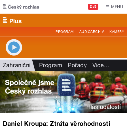
Přejít k hlavnímu obsahu
MENU
ŽIVĚ
PROGRAM
AUDIOARCHIV
KAMERY
Zahraniční
Program
Pořady
Více
…
Daniel Kroupa: Ztráta věrohodnosti