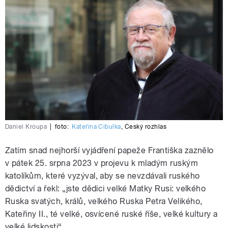
Daniel Kroupa
|
foto:
Kateřina Cibulka
,
Český rozhlas
Zatím snad nejhorší vyjádření papeže Františka zaznělo
v pátek 25. srpna 2023 v projevu k mladým ruským
katolíkům, které vyzýval, aby se nevzdávali ruského
dědictví a řekl: „jste dědici velké Matky Rusi: velkého
Ruska svatých, králů, velkého Ruska Petra Velikého,
Kateřiny II., té velké, osvícené ruské říše, velké kultury a
velké lidskosti“.