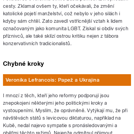
cesty. Zklamal ovšem ty, kteří očekávali, že změní
katolické pojetí manželství, což nebylo v jeho silách i
kdyby sám chtěl. Zato zavedl vstřícnější vztah k lidem
označovaným jako komunita LGBT. Získal si obdiv svých
příznivců, ale také sklízí ostrou kritiku nejen z tábora
konzervativních tradicionalistů.
Chybné kroky
Veronika Lefrancois: Papež a Ukrajina
I mnozí z těch, kteří jeho reformy podporují jsou
znepokojeni některými jeho politickými kroky a
vystoupeními. Myslím, že oprávněně. Vytýkají mu, že při
návštěvách států s levicovou diktaturou, například na
Kubě, nedal najevo sympatie s pronásledovanými a
oběťmi těchto režimů. Nejenže odmítnul přijmout