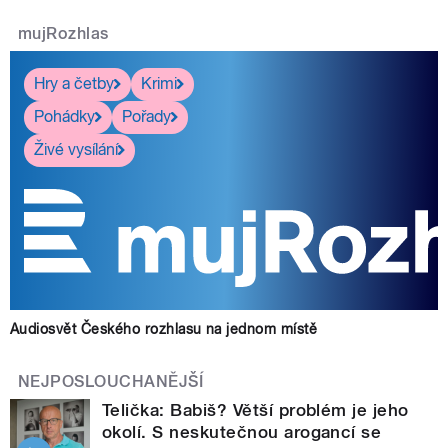
mujRozhlas
Hry a četby
Krimi
Pohádky
Pořady
Živé vysílání
Audiosvět Českého rozhlasu na jednom místě
NEJPOSLOUCHANĚJŠÍ
Telička: Babiš? Větší problém je jeho
okolí. S neskutečnou arogancí se