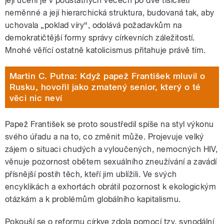
její učení je v podstatných věcech po dvě tisíciletí
neměnné a její hierarchická struktura, budovaná tak, aby
uchovala „poklad víry“, odolává požadavkům na
demokratičtější formy správy církevních záležitostí.
Mnohé věřící ostatně katolicismus přitahuje právě tím.
Martin C. Putna: Když papež František mluvil o
Rusku, hovořil jako zmatený senior, který o té
věci nic neví
Papež František se proto soustředil spíše na styl výkonu
svého úřadu a na to, co změnit může. Projevuje velký
zájem o situaci chudých a vyloučených, nemocných HIV,
věnuje pozornost obětem sexuálního zneužívání a zavádí
přísnější postih těch, kteří jim ublížili. Ve svých
encyklikách a exhortách obrátil pozornost k ekologickým
otázkám a k problémům globálního kapitalismu.
Pokouší se o reformu církve zdola pomocí tzv. synodální