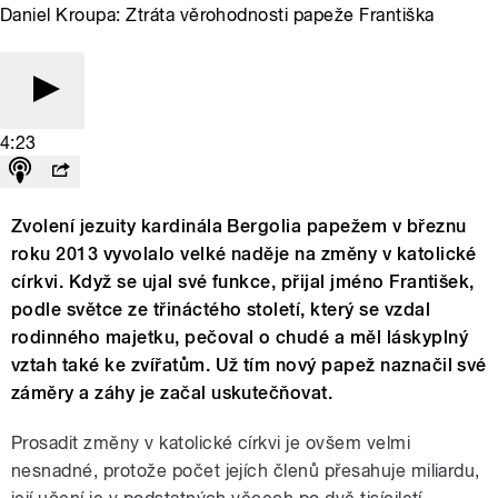
Daniel Kroupa: Ztráta věrohodnosti papeže Františka
4:23
Zvolení jezuity kardinála Bergolia papežem v březnu
roku 2013 vyvolalo velké naděje na změny v katolické
církvi. Když se ujal své funkce, přijal jméno František,
podle světce ze třináctého století, který se vzdal
rodinného majetku, pečoval o chudé a měl láskyplný
vztah také ke zvířatům. Už tím nový papež naznačil své
záměry a záhy je začal uskutečňovat.
Prosadit změny v katolické církvi je ovšem velmi
nesnadné, protože počet jejích členů přesahuje miliardu,