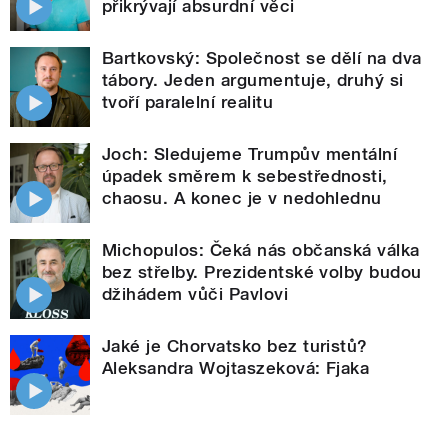
přikrývají absurdní věci
Bartkovský: Společnost se dělí na dva
tábory. Jeden argumentuje, druhý si
tvoří paralelní realitu
Joch: Sledujeme Trumpův mentální
úpadek směrem k sebestřednosti,
chaosu. A konec je v nedohlednu
Michopulos: Čeká nás občanská válka
bez střelby. Prezidentské volby budou
džihádem vůči Pavlovi
Jaké je Chorvatsko bez turistů?
Aleksandra Wojtaszeková: Fjaka