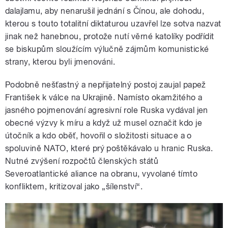
dalajlamu, aby nenarušil jednání s Čínou, ale dohodu,
kterou s touto totalitní diktaturou uzavřel lze sotva nazvat
jinak než hanebnou, protože nutí věrné katolíky podřídit
se biskupům sloužícím výlučně zájmům komunistické
strany, kterou byli jmenováni.
Podobně nešťastný a nepřijatelný postoj zaujal papež
František k válce na Ukrajině. Namísto okamžitého a
jasného pojmenování agresivní role Ruska vydával jen
obecné výzvy k míru a když už musel označit kdo je
útočník a kdo oběť, hovořil o složitosti situace a o
spoluvině NATO, které prý poštěkávalo u hranic Ruska.
Nutné zvýšení rozpočtů členských států
Severoatlantické aliance na obranu, vyvolané tímto
konfliktem, kritizoval jako „šílenství“.