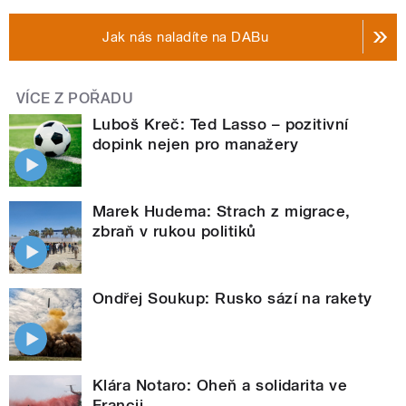
Jak nás naladíte na DABu
VÍCE Z POŘADU
Luboš Kreč: Ted Lasso – pozitivní
dopink nejen pro manažery
Marek Hudema: Strach z migrace,
zbraň v rukou politiků
Ondřej Soukup: Rusko sází na rakety
Klára Notaro: Oheň a solidarita ve
Francii