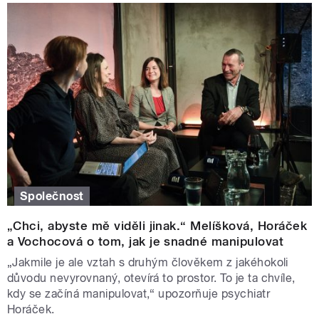
Společnost
„Chci, abyste mě viděli jinak.“ Melíšková, Horáček
a Vochocová o tom, jak je snadné manipulovat
„Jakmile je ale vztah s druhým člověkem z jakéhokoli
důvodu nevyrovnaný, otevírá to prostor. To je ta chvíle,
kdy se začíná manipulovat,“ upozorňuje psychiatr
Horáček.