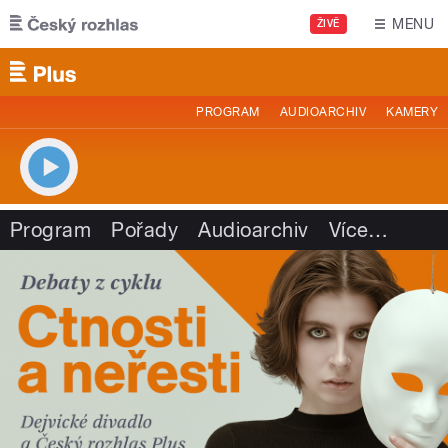
Přejít k hlavnímu obsahu
MENU
ŽIVĚ
PROGRAM
AUDIOARCHIV
KAMERY
Program
Pořady
Audioarchiv
Více
…