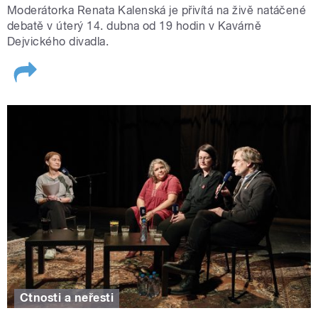
Moderátorka Renata Kalenská je přivítá na živě natáčené
debatě v úterý 14. dubna od 19 hodin v Kavárně
Dejvického divadla.
Ctnosti a neřesti