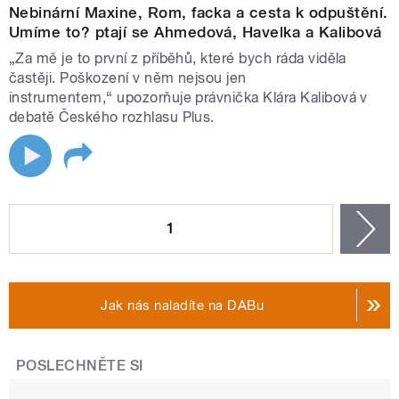
Nebinární Maxine, Rom, facka a cesta k odpuštění.
Umíme to? ptají se Ahmedová, Havelka a Kalibová
„Za mě je to první z příběhů, které bych ráda viděla
častěji. Poškození v něm nejsou jen
instrumentem,“ upozorňuje právnička Klára Kalibová v
debatě Českého rozhlasu Plus.
STRÁNKY
1
n
Jak nás naladíte na DABu
POSLECHNĚTE SI