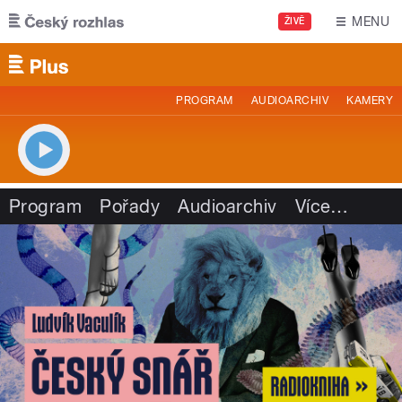
Přejít k hlavnímu obsahu
MENU
ŽIVĚ
PROGRAM
AUDIOARCHIV
KAMERY
Program
Pořady
Audioarchiv
Více
…