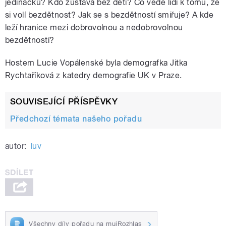
jedináčků? Kdo zůstává bez dětí? Co vede lidi k tomu, že
si volí bezdětnost? Jak se s bezdětností smiřuje? A kde
leží hranice mezi dobrovolnou a nedobrovolnou
bezdětností?
Hostem Lucie Vopálenské byla demografka Jitka
Rychtaříková z katedry demografie UK v Praze.
SOUVISEJÍCÍ PŘÍSPĚVKY
Předchozí témata našeho pořadu
autor:
luv
Všechny díly pořadu na mujRozhlas