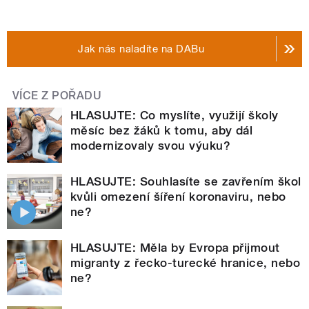
Jak nás naladíte na DABu
VÍCE Z POŘADU
HLASUJTE: Co myslíte, využijí školy
měsíc bez žáků k tomu, aby dál
modernizovaly svou výuku?
HLASUJTE: Souhlasíte se zavřením škol
kvůli omezení šíření koronaviru, nebo
ne?
HLASUJTE: Měla by Evropa přijmout
migranty z řecko-turecké hranice, nebo
ne?