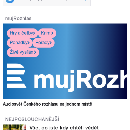
mujRozhlas
Hry a četby
Krimi
Pohádky
Pořady
Živé vysílání
Audiosvět Českého rozhlasu na jednom místě
NEJPOSLOUCHANĚJŠÍ
Vše, co jste kdy chtěli vědět