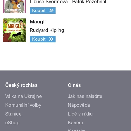
Libuše Švormová - Patrik Rozehnal
Koupit
Mauglí
Rudyard Kipling
Koupit
Český rozhlas
O nás
Válka na Ukrajině
Jak nás naladíte
Komunální volby
Nápověda
Stanice
Lidé v rádiu
eShop
Kariéra