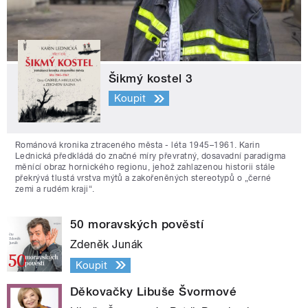
Šikmý kostel 3
Koupit
Románová kronika ztraceného města - léta 1945–1961. Karin
Lednická předkládá do značné míry převratný, dosavadní paradigma
měnící obraz hornického regionu, jehož zahlazenou historii stále
překrývá tlustá vrstva mýtů a zakořeněných stereotypů o „černé
zemi a rudém kraji“.
50 moravských pověstí
Zdeněk Junák
Koupit
Děkovačky Libuše Švormové