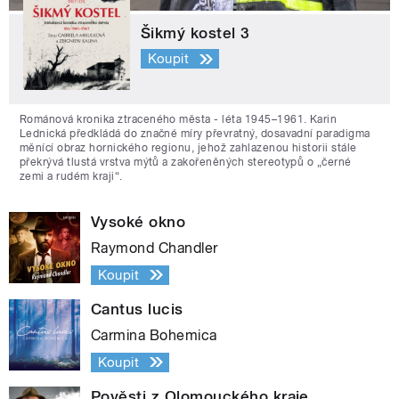
Šikmý kostel 3
Koupit
Románová kronika ztraceného města - léta 1945–1961. Karin
Lednická předkládá do značné míry převratný, dosavadní paradigma
měnící obraz hornického regionu, jehož zahlazenou historii stále
překrývá tlustá vrstva mýtů a zakořeněných stereotypů o „černé
zemi a rudém kraji“.
Vysoké okno
Raymond Chandler
Koupit
Cantus lucis
Carmina Bohemica
Koupit
Pověsti z Olomouckého kraje