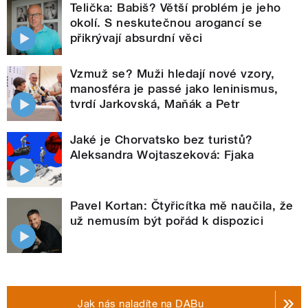
Telička: Babiš? Větší problém je jeho
okolí. S neskutečnou arogancí se
přikrývají absurdní věci
Vzmuž se? Muži hledají nové vzory,
manosféra je passé jako leninismus,
tvrdí Jarkovská, Maňák a Petr
Jaké je Chorvatsko bez turistů?
Aleksandra Wojtaszeková: Fjaka
Pavel Kortan: Čtyřicítka mě naučila, že
už nemusím být pořád k dispozici
Jak nás naladíte na DABu