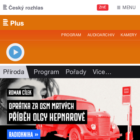
Přejít k hlavnímu obsahu
MENU
ŽIVĚ
PROGRAM
AUDIOARCHIV
KAMERY
Příroda
Program
Pořady
Více
…