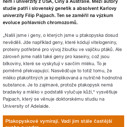
něm i univerzity z USA, Číny a Austrálie. Mezi autory
studie patří i slovenský genetik a absolvent Karlovy
univerzity Filip Pajpach. Ten se zaměřil na výzkum
evoluce pohlavních chromozomů.
„Našli jsme i geny, o kterých jsme u ptakopyska dosud
nevěděli. Jde například geny, které kódují vitelogeniny,
proteiny potřebné pro vývoj žloutku ve vajíčku ptáků. Ale
zároveň jsme našli také geny pro kaseiny, což jsou
bílkoviny, které se vyskytují v savčím mléku. To je
poměrně překvapující. Nasvědčuje to totiž tomu, že
mléko ptakořitných je komplikovaná a nutričně hodnotná
substance. Je to zajímavé, protože ptakopysk nemá
bradavky a mléko v podstatě vylučuje kůží,“ vysvětluje
Pajpach, který se věnuje doktorskému studiu na
University of Adelaide.
Ptakopyskové vymírají. Vadí jim stále častější