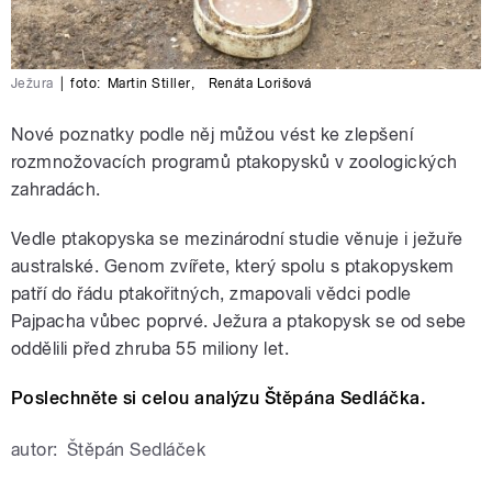
Ježura
|
foto:
Martin Stiller
,
Renáta Lorišová
Nové poznatky podle něj můžou vést ke zlepšení
rozmnožovacích programů ptakopysků v zoologických
zahradách.
Vedle ptakopyska se mezinárodní studie věnuje i ježuře
australské. Genom zvířete, který spolu s ptakopyskem
patří do řádu ptakořitných, zmapovali vědci podle
Pajpacha vůbec poprvé. Ježura a ptakopysk se od sebe
oddělili před zhruba 55 miliony let.
Poslechněte si celou analýzu Štěpána Sedláčka.
autor:
Štěpán Sedláček