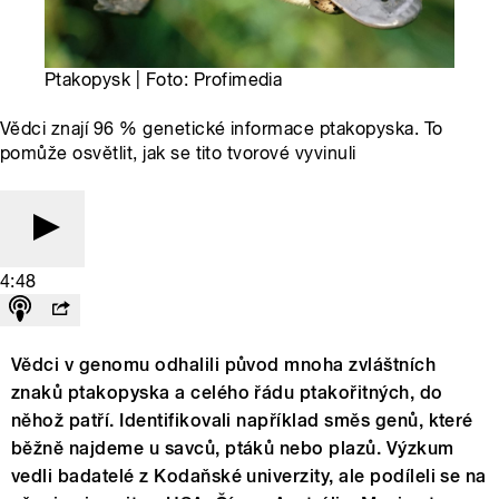
Ptakopysk | Foto: Profimedia
Vědci znají 96 % genetické informace ptakopyska. To
pomůže osvětlit, jak se tito tvorové vyvinuli
4:48
Vědci v genomu odhalili původ mnoha zvláštních
znaků ptakopyska a celého řádu ptakořitných, do
něhož patří. Identifikovali například směs genů, které
běžně najdeme u savců, ptáků nebo plazů. Výzkum
vedli badatelé z Kodaňské univerzity, ale podíleli se na