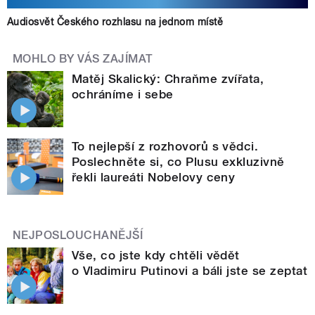
Audiosvět Českého rozhlasu na jednom místě
MOHLO BY VÁS ZAJÍMAT
Matěj Skalický: Chraňme zvířata,
ochráníme i sebe
To nejlepší z rozhovorů s vědci.
Poslechněte si, co Plusu exkluzivně
řekli laureáti Nobelovy ceny
NEJPOSLOUCHANĚJŠÍ
Vše, co jste kdy chtěli vědět
o Vladimiru Putinovi a báli jste se zeptat