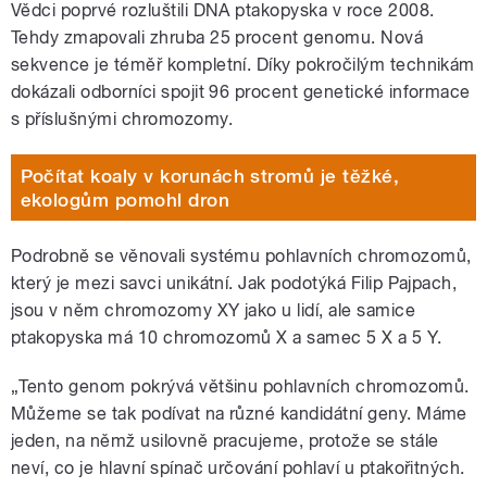
Vědci poprvé rozluštili DNA ptakopyska v roce 2008.
Tehdy zmapovali zhruba 25 procent genomu. Nová
sekvence je téměř kompletní. Díky pokročilým technikám
dokázali odborníci spojit 96 procent
genetické informace
s příslušnými chromozomy.
Počítat koaly v korunách stromů je těžké,
ekologům pomohl dron
Podrobně se věnovali systému pohlavních chromozomů,
který je mezi savci unikátní. Jak podotýká Filip Pajpach,
jsou v něm chromozomy XY jako u lidí, ale samice
ptakopyska má 10 chromozomů X a samec 5 X a 5 Y.
„Tento genom pokrývá většinu pohlavních chromozomů.
Můžeme se tak podívat na různé kandidátní geny. Máme
jeden, na němž usilovně pracujeme, protože se stále
neví, co je hlavní spínač určování pohlaví u ptakořitných.