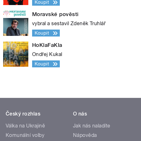
Koupit
Moravské pověsti
vybral a sestavil Zdeněk Truhlář
Koupit
HoKlaFaKla
Ondřej Kukal
Koupit
Český rozhlas
O nás
Válka na Ukrajině
Jak nás naladíte
Komunální volby
Nápověda