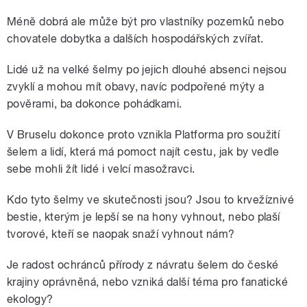
Méně dobrá ale může být pro vlastníky pozemků nebo
chovatele dobytka a dalších hospodářských zvířat.
Lidé už na velké šelmy po jejich dlouhé absenci nejsou
zvyklí a mohou mít obavy, navíc podpořené mýty a
pověrami, ba dokonce pohádkami.
V Bruselu dokonce proto vznikla Platforma pro soužití
šelem a lidí, která má pomoct najít cestu, jak by vedle
sebe mohli žít lidé i velcí masožravci.
Kdo tyto šelmy ve skutečnosti jsou? Jsou to krvežíznivé
bestie, kterým je lepší se na hony vyhnout, nebo plaší
tvorové, kteří se naopak snaží vyhnout nám?
Je radost ochránců přírody z návratu šelem do české
krajiny oprávněná, nebo vzniká další téma pro fanatické
ekology?