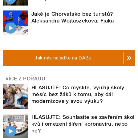
Jaké je Chorvatsko bez turistů?
Aleksandra Wojtaszeková: Fjaka
Jak nás naladíte na DABu
VÍCE Z POŘADU
HLASUJTE: Co myslíte, využijí školy
měsíc bez žáků k tomu, aby dál
modernizovaly svou výuku?
HLASUJTE: Souhlasíte se zavřením škol
kvůli omezení šíření koronaviru, nebo
ne?