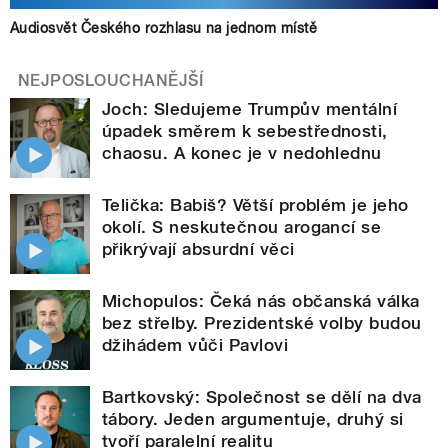
Audiosvět Českého rozhlasu na jednom místě
NEJPOSLOUCHANĚJŠÍ
Joch: Sledujeme Trumpův mentální
úpadek směrem k sebestřednosti,
chaosu. A konec je v nedohlednu
Telička: Babiš? Větší problém je jeho
okolí. S neskutečnou arogancí se
přikrývají absurdní věci
Michopulos: Čeká nás občanská válka
bez střelby. Prezidentské volby budou
džihádem vůči Pavlovi
Bartkovský: Společnost se dělí na dva
tábory. Jeden argumentuje, druhý si
tvoří paralelní realitu