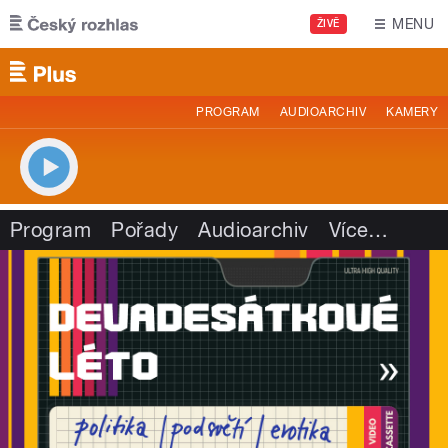
Přejít k hlavnímu obsahu
MENU
ŽIVĚ
PROGRAM
AUDIOARCHIV
KAMERY
Program
Pořady
Audioarchiv
Více
…