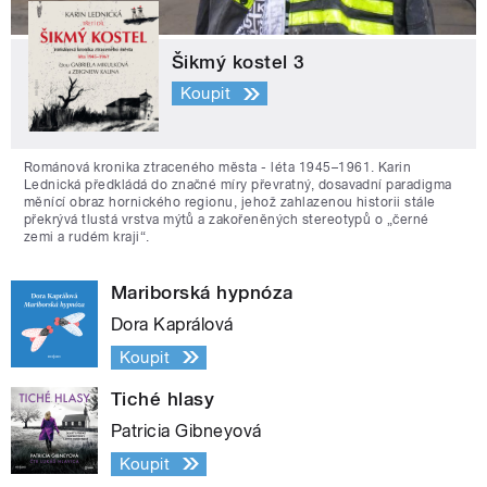
Šikmý kostel 3
Koupit
Románová kronika ztraceného města - léta 1945–1961. Karin
Lednická předkládá do značné míry převratný, dosavadní paradigma
měnící obraz hornického regionu, jehož zahlazenou historii stále
překrývá tlustá vrstva mýtů a zakořeněných stereotypů o „černé
zemi a rudém kraji“.
Mariborská hypnóza
Dora Kaprálová
Koupit
Tiché hlasy
Patricia Gibneyová
Koupit