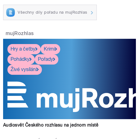
Všechny díly pořadu na mujRozhlas
mujRozhlas
Hry a četby
Krimi
Pohádky
Pořady
Živé vysílání
Audiosvět Českého rozhlasu na jednom místě