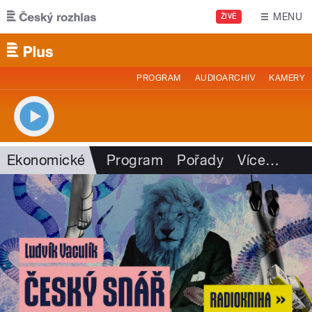
Přejít k hlavnímu obsahu
MENU
ŽIVĚ
PROGRAM
AUDIOARCHIV
KAMERY
Ekonomické
Program
Pořady
Více
…