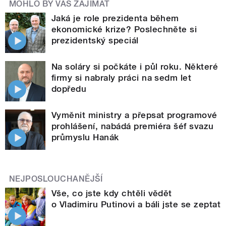
MOHLO BY VÁS ZAJÍMAT
Jaká je role prezidenta během
ekonomické krize? Poslechněte si
prezidentský speciál
Na soláry si počkáte i půl roku. Některé
firmy si nabraly práci na sedm let
dopředu
Vyměnit ministry a přepsat programové
prohlášení, nabádá premiéra šéf svazu
průmyslu Hanák
NEJPOSLOUCHANĚJŠÍ
Vše, co jste kdy chtěli vědět
o Vladimiru Putinovi a báli jste se zeptat