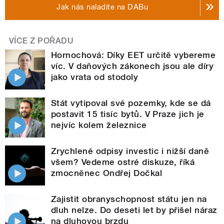
Jak nás naladíte na DABu
VÍCE Z POŘADU
Hornochová: Díky EET určitě vybereme
víc. V daňových zákonech jsou ale díry
jako vrata od stodoly
Stát vytipoval své pozemky, kde se dá
postavit 15 tisíc bytů. V Praze jich je
nejvíc kolem železnice
Zrychlené odpisy investic i nižší daně
všem? Vedeme ostré diskuze, říká
zmocněnec Ondřej Dočkal
Zajistit obranyschopnost státu jen na
dluh nelze. Do deseti let by přišel náraz
na dluhovou brzdu