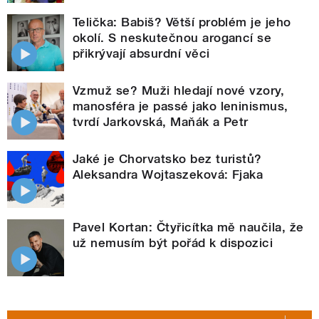
Telička: Babiš? Větší problém je jeho
okolí. S neskutečnou arogancí se
přikrývají absurdní věci
Vzmuž se? Muži hledají nové vzory,
manosféra je passé jako leninismus,
tvrdí Jarkovská, Maňák a Petr
Jaké je Chorvatsko bez turistů?
Aleksandra Wojtaszeková: Fjaka
Pavel Kortan: Čtyřicítka mě naučila, že
už nemusím být pořád k dispozici