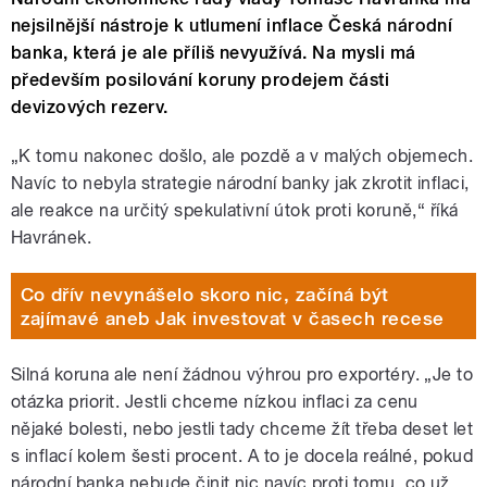
nejsilnější nástroje k utlumení inflace Česká národní
banka, která je ale příliš nevyužívá. Na mysli má
především posilování koruny prodejem části
devizových rezerv.
„K tomu nakonec došlo, ale pozdě a v malých objemech.
Navíc to nebyla strategie národní banky jak zkrotit inflaci,
ale reakce na určitý spekulativní útok proti koruně,“ říká
Havránek.
Co dřív nevynášelo skoro nic, začíná být
zajímavé aneb Jak investovat v časech recese
Silná koruna ale není žádnou výhrou pro exportéry. „Je to
otázka priorit. Jestli chceme nízkou inflaci za cenu
nějaké bolesti, nebo jestli tady chceme žít třeba deset let
s inflací kolem šesti procent. A to je docela reálné, pokud
národní banka nebude činit nic navíc proti tomu, co už