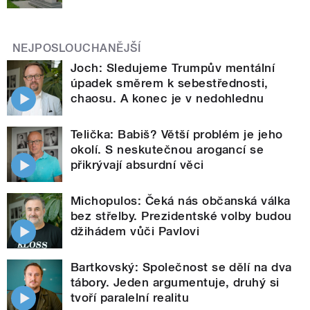
NEJPOSLOUCHANĚJŠÍ
Joch: Sledujeme Trumpův mentální
úpadek směrem k sebestřednosti,
chaosu. A konec je v nedohlednu
Telička: Babiš? Větší problém je jeho
okolí. S neskutečnou arogancí se
přikrývají absurdní věci
Michopulos: Čeká nás občanská válka
bez střelby. Prezidentské volby budou
džihádem vůči Pavlovi
Bartkovský: Společnost se dělí na dva
tábory. Jeden argumentuje, druhý si
tvoří paralelní realitu