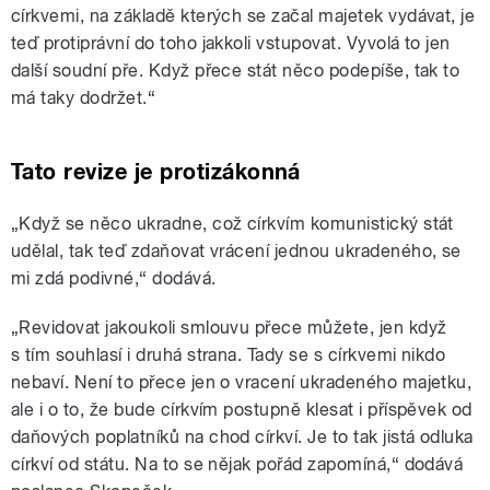
církvemi, na základě kterých se začal majetek vydávat, je
teď protiprávní do toho jakkoli vstupovat. Vyvolá to jen
další soudní pře. Když přece stát něco podepíše, tak to
má taky dodržet.“
Tato revize je protizákonná
„Když se něco ukradne, což církvím komunistický stát
udělal, tak teď zdaňovat vrácení jednou ukradeného, se
mi zdá podivné,“ dodává.
„Revidovat jakoukoli smlouvu přece můžete, jen když
s tím souhlasí i druhá strana. Tady se s církvemi nikdo
nebaví. Není to přece jen o vracení ukradeného majetku,
ale i o to, že bude církvím postupně klesat i příspěvek od
daňových poplatníků na chod církví. Je to tak jistá odluka
církví od státu. Na to se nějak pořád zapomíná,“ dodává