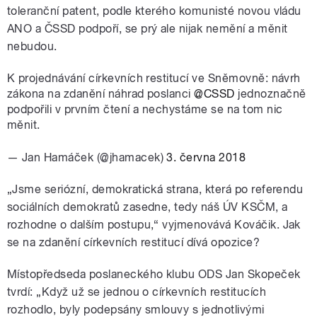
toleranční patent, podle kterého komunisté novou vládu
ANO a ČSSD podpoří, se prý ale nijak nemění a měnit
nebudou.
K projednávání církevních restitucí ve Sněmovně: návrh
zákona na zdanění náhrad poslanci
@CSSD
jednoznačně
podpořili v prvním čtení a nechystáme se na tom nic
měnit.
— Jan Hamáček (@jhamacek)
3. června 2018
„Jsme seriózní, demokratická strana, která po referendu
sociálních demokratů zasedne, tedy náš ÚV KSČM, a
rozhodne o dalším postupu,“ vyjmenovává Kováčik. Jak
se na zdanění církevních restitucí dívá opozice?
Místopředseda poslaneckého klubu ODS Jan Skopeček
tvrdí: „Když už se jednou o církevních restitucích
rozhodlo, byly podepsány smlouvy s jednotlivými