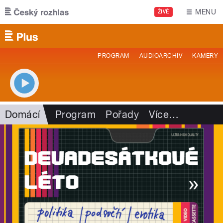
Přejít k hlavnímu obsahu
MENU
ŽIVĚ
PROGRAM
AUDIOARCHIV
KAMERY
Domácí
Program
Pořady
Více
…