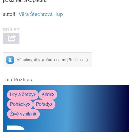
poslanec Skopeček.
autoři:
Věra Štechrová
,
lup
Všechny díly pořadu na mujRozhlas
mujRozhlas
Hry a četby
Krimi
Pohádky
Pořady
Živé vysílání