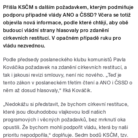
Přišla KSČM s dalším požadavkem, kterým podmiňuje
podporu případné vlády ANO a ČSSD? Včera se totiž
objevila nová informace, podle které chtějí, aby obě
budoucí vládní strany hlasovaly pro zdanění
církevních restitucí. V opačném případě ruku pro
vládu nezvednou.
Podle předsedy poslaneckého klubu komunistů Pavla
Kováčika požadavek na zdanění církevních restitucí, a
tak i jakousi revizi smlouvy, není nic nového. „Teď je
tento zákon v poslaneckém třetím čtení a ANO i ČSSD o
něm až dosud hlasovaly,“ říká Kováčik.
„Nedokážu si představit, že bychom církevní restituce,
které jsou dlouhodobou vlajkovou lodí našich
programových i věcných požadavků, bez mrknutí oka
opustili. Že bychom mohli podpořit vládu, která by naši
prioritu nepodpořila,“ doplňuje. Sedm bodů KSČM, tzv.