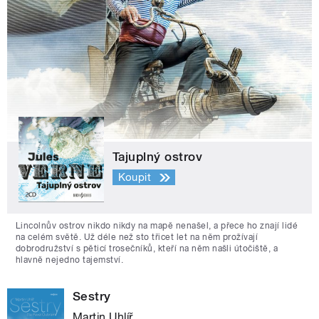
Tajuplný ostrov
Koupit
Lincolnův ostrov nikdo nikdy na mapě nenašel, a přece ho znají lidé
na celém světě. Už déle než sto třicet let na něm prožívají
dobrodružství s pěticí trosečníků, kteří na něm našli útočiště, a
hlavně nejedno tajemství.
Sestry
Martin Uhlíř