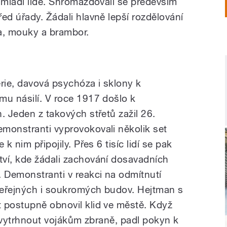
 mladí lidé. Shromažďovali se především
ed úřady. Žádali hlavně lepší rozdělování
ba, mouky a brambor.
ie, davová psychóza i sklony k
mu násilí. V roce 1917 došlo k
. Jeden z takových střetů zažil 26.
monstranti vyprovokovali několik set
k nim připojily. Přes 6 tisíc lidí se pak
ví, kde žádali zachování dosavadních
. Demonstranti v reakci na odmítnutí
 veřejných i soukromých budov. Hejtman s
 postupně obnovil klid ve městě. Když
li vytrhnout vojákům zbraně, padl pokyn k