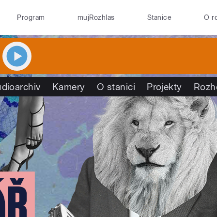
Program
mujRozhlas
Stanice
O r
dioarchiv
Kamery
O stanici
Projekty
Rozh