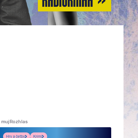
mujRozhlas
Hry a četby
Krimi