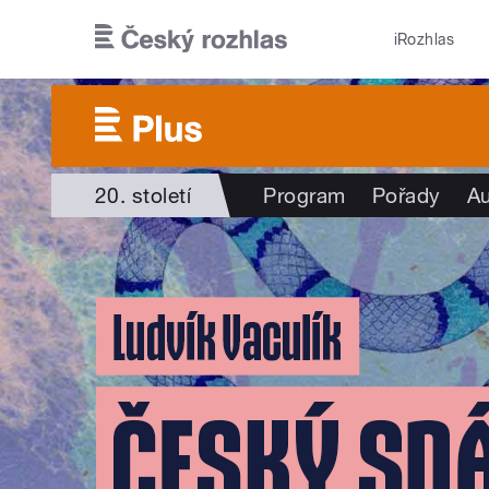
Přejít k hlavnímu obsahu
iRozhlas
20. století
Program
Pořady
Au