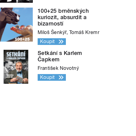
100+25 brněnských
kuriozit, absurdit a
bizarností
Miloš Šenkýř, Tomáš Kremr
Koupit
Setkání s Karlem
Čapkem
František Novotný
Koupit