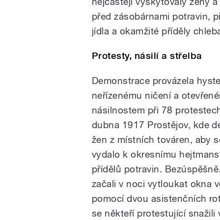
nejčastěji vyskytovaly ženy a
před zásobárnami potravin, př
jídla a okamžité příděly chle
Protesty, násilí a střelba
Demonstrace provázela hyster
neřízenému ničení a otevřené
násilnostem při 78 protestech
dubna 1917 Prostějov, kde de
žen z místních továren, aby se 
vydalo k okresnímu hejtmanst
přídělů potravin. Bezúspěšně
začali v noci vytloukat okna
pomocí dvou asistenčních rot
se někteří protestující snaži