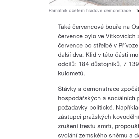
Památník obětem hladové demonstrace
|
f
Také červencové bouře na Ost
července bylo ve Vítkovicích z
července po střelbě v Přívoze 
další dva. Klid v této části m
oddílů: 184 důstojníků, 7 13
kulometů.
Stávky a demonstrace zpočát
hospodářských a sociálních př
požadavky politické. Napříkl
zástupci pražských kovodělníků
zrušení trestu smrti, propouš
svolání zemského sněmu a do