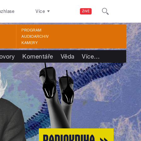
ozhlase
Více
ŽIVĚ
PROGRAM
AUDIOARCHIV
KAMERY
ovory
Komentáře
Věda
Více
…