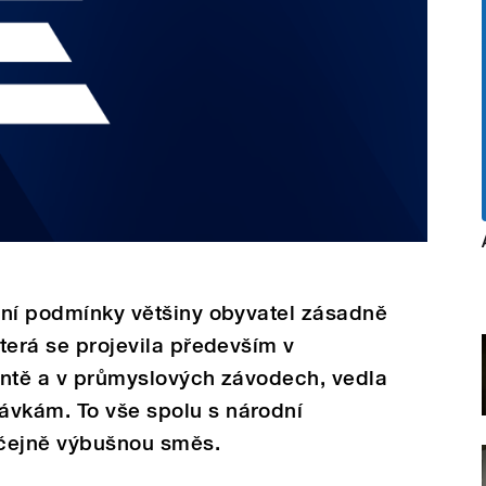
otní podmínky většiny obyvatel zásadně
která se projevila především v
rontě a v průmyslových závodech, vedla
ávkám. To vše spolu s národní
byčejně výbušnou směs.