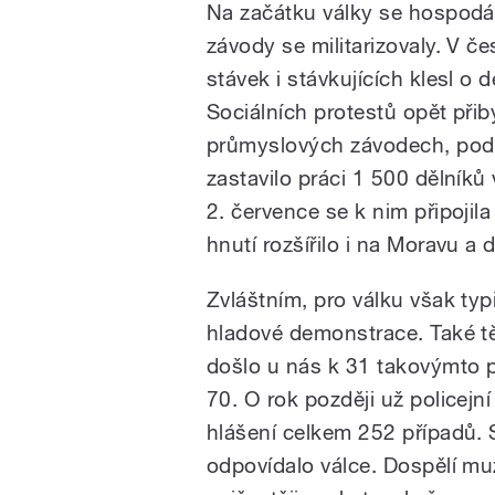
Na začátku války se hospodá
závody se militarizovaly. V če
stávek i stávkujících klesl o 
Sociálních protestů opět přiby
průmyslových závodech, podř
zastavilo práci 1 500 dělník
2. července se k nim připojil
hnutí rozšířilo i na Moravu a 
Zvláštním, pro válku však ty
hladové demonstrace. Také tě
došlo u nás k 31 takovýmto p
70. O rok později už policejn
hlášení celkem 252 případů. 
odpovídalo válce. Dospělí muž