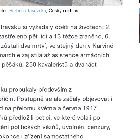
oto:
Barbora Taševská
,
Český rozhlas
ravsku si vyžádaly oběti na životech: 2.
astřeleno pět lidí a 13 těžce zraněno, 6.
zůstali dva mrtví, ve stejný den v Karviné
onarchie zajistila až asistence armádních
9 pěšáků, 250 kavaleristů a dvanáct
ku propukaly především z
íčin. Postupně se ale začaly objevovat i
ad na přelomu května a června 1917
 předložili petici, ve které volali po
tění politických vězňů, uvolnění cenzury,
konce i zřízení samostatného