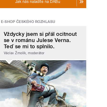
Jak nás naladíte na DABu
E-SHOP ČESKÉHO ROZHLASU
Vždycky jsem si přál ocitnout
se v románu Julese Verna.
Teď se mi to splnilo.
Václav Žmolík, moderátor