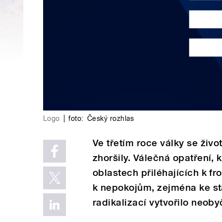
Logo
|
foto:
Český rozhlas
Ve třetím roce války se živ
zhoršily. Válečná opatření, 
oblastech přiléhajících k f
k nepokojům, zejména ke st
radikalizací vytvořilo neo