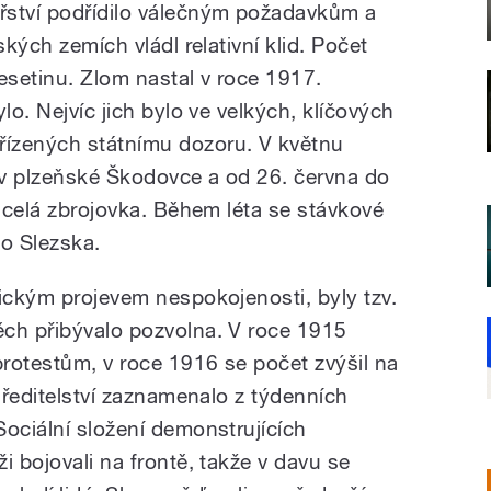
řství podřídilo válečným požadavkům a
ských zemích vládl relativní klid. Počet
desetinu. Zlom nastal v roce 1917.
lo. Nejvíc jich bylo ve velkých, klíčových
ízených státnímu dozoru. V květnu
ů v plzeňské Škodovce a od 26. června do
a celá zbrojovka. Během léta se stávkové
do Slezska.
pickým projevem nespokojenosti, byly tzv.
ch přibývalo pozvolna. V roce 1915
rotestům, v roce 1916 se počet zvýšil na
í ředitelství zaznamenalo z týdenních
Sociální složení demonstrujících
i bojovali na frontě, takže v davu se