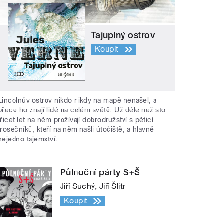
Tajuplný ostrov
Koupit
Lincolnův ostrov nikdo nikdy na mapě nenašel, a
přece ho znají lidé na celém světě. Už déle než sto
třicet let na něm prožívají dobrodružství s pěticí
trosečníků, kteří na něm našli útočiště, a hlavně
nejedno tajemství.
Půlnoční párty S+Š
Jiří Suchý, Jiří Šlitr
Koupit