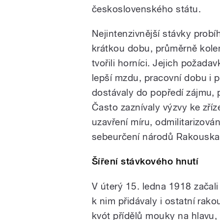
československého státu.
Nejintenzivnější stávky probíh
krátkou dobu, průměrně kolem
tvořili horníci. Jejich požad
lepší mzdu, pracovní dobu i p
dostávaly do popředí zájmu, 
Často zaznívaly výzvy ke zř
uzavření míru, odmilitarizová
sebeurčení národů Rakouska 
Šíření stávkového hnutí
V úterý 15. ledna 1918 začali
k nim přidávaly i ostatní rak
kvót přídělů mouky na hlavu,