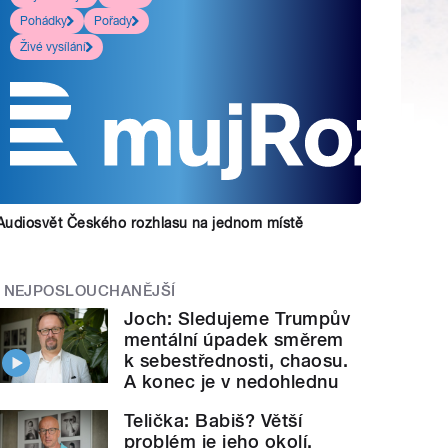
Pohádky
Pořady
Živé vysílání
Audiosvět Českého rozhlasu na jednom místě
NEJPOSLOUCHANĚJŠÍ
Joch: Sledujeme Trumpův
mentální úpadek směrem
k sebestřednosti, chaosu.
A konec je v nedohlednu
Telička: Babiš? Větší
problém je jeho okolí.