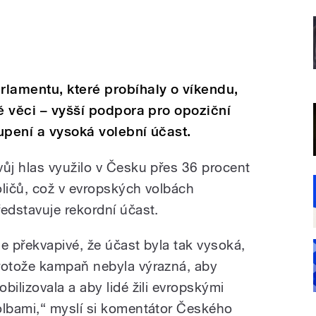
lamentu, které probíhaly o víkendu,
vě věci – vyšší podpora pro opoziční
upení a vysoká volební účast.
vůj hlas využilo v Česku přes 36 procent
oličů, což v evropských volbách
ředstavuje rekordní účast.
Je překvapivé, že účast byla tak vysoká,
rotože kampaň nebyla výrazná, aby
obilizovala a aby lidé žili evropskými
olbami,“ myslí si komentátor Českého