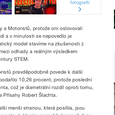
fotografií
y a Motoristů, protože oni oslovovali
odí a v minulosti se nepovedlo je
tický model stavíme na zkušenosti z
ly mezi odhady a reálným výsledkem
gentury STEM.
oristů pravděpodobně povede k další
podařilo 10,26 procent, protože poslední
a, což je diametrální rozdíl oproti tomu,
da Přísahy Robert Šlachta.
lší menší stranou, která posílila, jsou