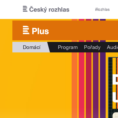
Přejít k hlavnímu obsahu
iRozhlas
Domácí
Program
Pořady
Audi