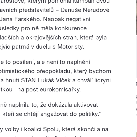
tarostové, kterým pomohla kampaň dvou
lavních představitelů – Danuše Nerudové
 Jana Farského. Naopak negativní
ůsledky pro ně měla konkurence
ladších a okrajovějších stran, která byla
ejvíc patrná v duelu s Motoristy.
e to posílení, ale není to naplnění
ptimistického předpokladu, který bychom
a hnutí STAN Lukáš Vlček a chválí lídryni
tkou i na post eurokomisařky.
 naplnila to, že dokázala aktivovat
kteří se chtějí angažovat do politiky.“
 volby i koalici Spolu, která skončila na