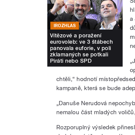
S
h
a
IROZHLAS
d
Vítězové a poražení
m
eurovoleb: ve 3 štábech
n
panovala euforie, v poli
zklamaných se potkali
Piráti nebo SPD
„J
o
chtěli,“ hodnotí místopředsed
kampaně, která se bude adep
„Danuše Nerudová nepochybně
nemalou část mladých voličů, 
Rozporuplný výsledek přinesly