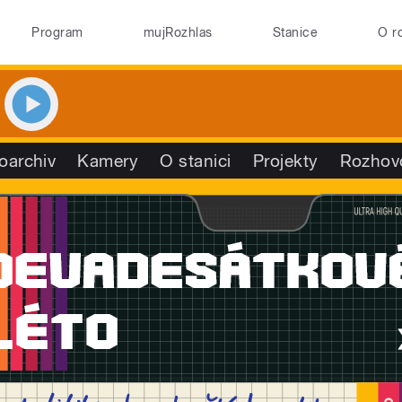
Program
mujRozhlas
Stanice
O r
oarchiv
Kamery
O stanici
Projekty
Rozhov