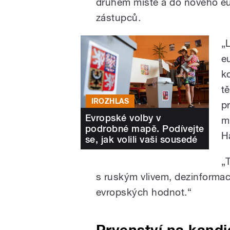
druhém místě a do nového eu
zástupců.
„
e
k
t
IROZHLAS
p
Evropské volby v
m
podrobné mapě. Podívejte
H
se, jak volili vaši sousedé
„
s ruským vlivem, dezinforma
evropských hodnot.“