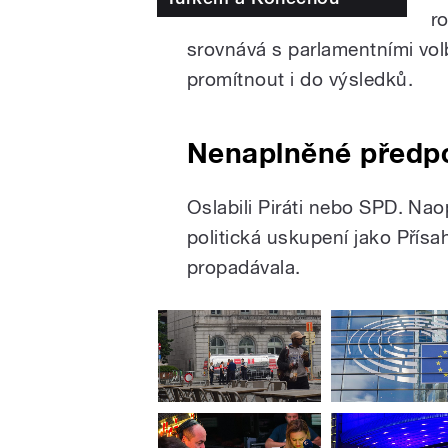
r
srovnává s parlamentními vol
promítnout i do výsledků.
Nenaplněné předp
Oslabili Piráti nebo SPD. N
politická uskupení jako Přís
propadávala.