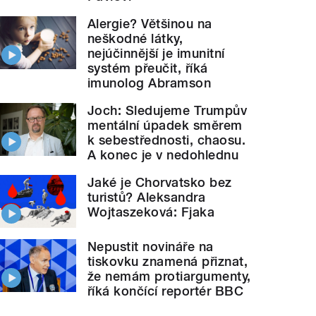
Alergie? Většinou na
neškodné látky,
nejúčinnější je imunitní
systém přeučit, říká
imunolog Abramson
Joch: Sledujeme Trumpův
mentální úpadek směrem
k sebestřednosti, chaosu.
A konec je v nedohlednu
Jaké je Chorvatsko bez
turistů? Aleksandra
Wojtaszeková: Fjaka
Nepustit novináře na
tiskovku znamená přiznat,
že nemám protiargumenty,
říká končící reportér BBC