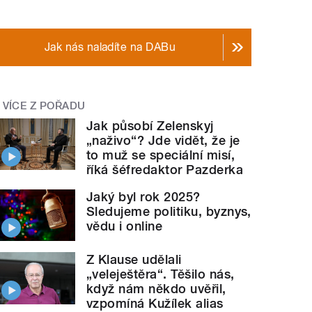
Jak nás naladíte na DABu
VÍCE Z POŘADU
Jak působí Zelenskyj
„naživo“? Jde vidět, že je
to muž se speciální misí,
říká šéfredaktor Pazderka
Jaký byl rok 2025?
Sledujeme politiku, byznys,
vědu i online
Z Klause udělali
„veleještěra“. Těšilo nás,
když nám někdo uvěřil,
vzpomíná Kužílek alias