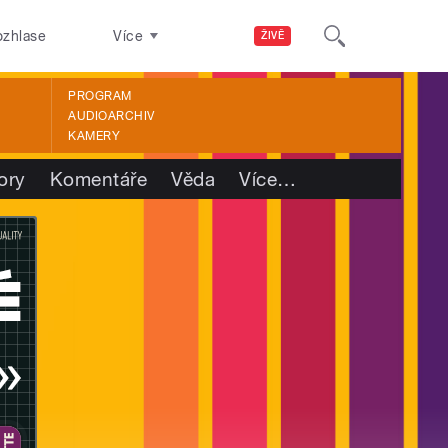
ozhlase
Více
ŽIVĚ
PROGRAM
AUDIOARCHIV
KAMERY
ory
Komentáře
Věda
Více
…