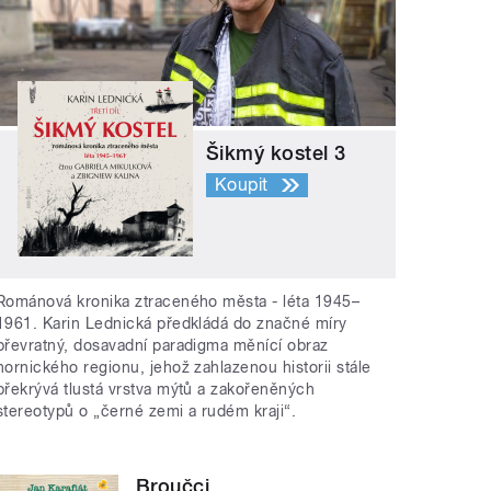
Šikmý kostel 3
Koupit
Románová kronika ztraceného města - léta 1945–
1961. Karin Lednická předkládá do značné míry
převratný, dosavadní paradigma měnící obraz
hornického regionu, jehož zahlazenou historii stále
překrývá tlustá vrstva mýtů a zakořeněných
stereotypů o „černé zemi a rudém kraji“.
Broučci