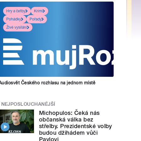
Hry a četby
Krimi
Pohádky
Pořady
Živé vysílání
Audiosvět Českého rozhlasu na jednom místě
NEJPOSLOUCHANĚJŠÍ
Michopulos: Čeká nás
občanská válka bez
střelby. Prezidentské volby
budou džihádem vůči
Pavlovi