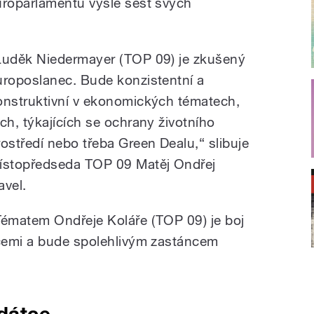
roparlamentu vyšle šest svých
Luděk Niedermayer (TOP 09) je zkušený
uroposlanec. Bude konzistentní a
onstruktivní v ekonomických tématech,
ěch, týkajících se ochrany životního
rostředí nebo třeba Green Dealu,“ slibuje
ístopředseda TOP 09 Matěj Ondřej
avel.
Tématem Ondřeje Koláře (TOP 09) je boj
cemi a bude spolehlivým zastáncem