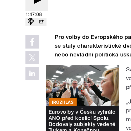
1:47:08
Pro volby do Evropského par
se staly charakteristické d
nebo nevládní politická usk
S
v
p
„
IROZHLAS
p
Eurovolby v Česku vyhrálo
ANO před koalicí Spolu.
m
Bodovaly subjekty vedené
v
Turkem a Konečnou