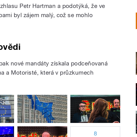
ozhlasu Petr Hartman a podotýká, že ve
bami byl zájem malý, což se mohlo
ovědi
aopak nové mandáty získala podceňovaná
aha a Motoristé, která v průzkumech
8