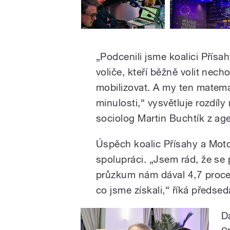
„Podcenili jsme koalici Přísah
voliče, kteří běžně volit nech
mobilizovat. A my ten matema
minulosti,“ vysvětluje rozdí
sociolog Martin Buchtík z a
Úspěch koalic Přísahy a Mot
spolupráci. „Jsem rád, že se 
průzkum nám dával 4,7 procent
co jsme získali,“ říká předse
Da