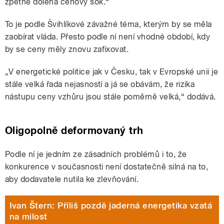
zpětně doléhá cenový šok.“
To je podle Švihlíkové závažné téma, kterým by se měla
zaobírat vláda. Přesto podle ní není vhodné období, kdy
by se ceny měly znovu zafixovat.
„V energetické politice jak v Česku, tak v Evropské unii je
stále velká řada nejasností a já se obávám, že rizika
nástupu ceny vzhůru jsou stále poměrně velká,“ dodává.
Oligopolně deformovaný trh
Podle ní je jedním ze zásadních problémů i to, že
konkurence v současnosti není dostatečně silná na to,
aby dodavatele nutila ke zlevňování.
Ivan Štern: Příliš pozdě jaderná energetika vzatá
na milost