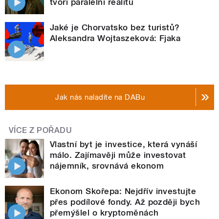
tvoří paralelní realitu
Jaké je Chorvatsko bez turistů?
Aleksandra Wojtaszeková: Fjaka
Jak nás naladíte na DABu
VÍCE Z POŘADU
Vlastní byt je investice, která vynáší
málo. Zajímavěji může investovat
nájemník, srovnává ekonom
Ekonom Skořepa: Nejdřív investujte
přes podílové fondy. Až později bych
přemýšlel o kryptoměnách