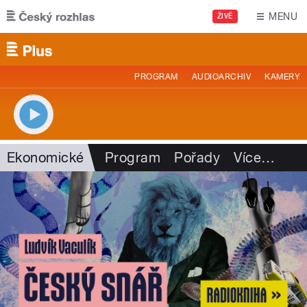
Přejít k hlavnímu obsahu
MENU
ŽIVĚ
PROGRAM
AUDIOARCHIV
KAMERY
Ekonomické
Program
Pořady
Více
…