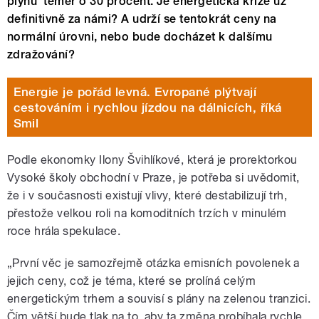
plynu téměř o 30 procent. Je energetická krize už
definitivně za námi? A udrží se tentokrát ceny na
normální úrovni, nebo bude docházet k dalšímu
zdražování?
Energie je pořád levná. Evropané plýtvají
cestováním i rychlou jízdou na dálnicích, říká
Smil
Podle ekonomky Ilony Švihlíkové, která je prorektorkou
Vysoké školy obchodní v Praze, je potřeba si uvědomit,
že i v současnosti existují vlivy, které destabilizují trh,
přestože velkou roli na komoditních trzích v minulém
roce hrála spekulace.
„První věc je samozřejmě otázka emisních povolenek a
jejich ceny, což je téma, které se prolíná celým
energetickým trhem a souvisí s plány na zelenou tranzici.
Čím větší bude tlak na to, aby ta změna probíhala rychle,