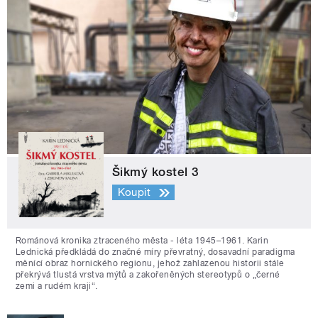
Šikmý kostel 3
Koupit
Románová kronika ztraceného města - léta 1945–1961. Karin
Lednická předkládá do značné míry převratný, dosavadní paradigma
měnící obraz hornického regionu, jehož zahlazenou historii stále
překrývá tlustá vrstva mýtů a zakořeněných stereotypů o „černé
zemi a rudém kraji“.