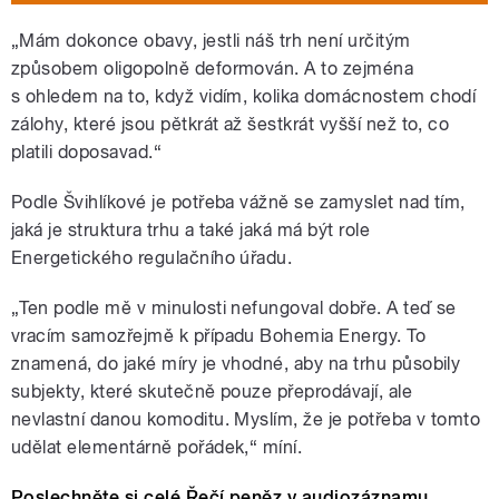
„Mám dokonce obavy, jestli náš trh není určitým
způsobem oligopolně deformován. A to zejména
s ohledem na to, když vidím, kolika domácnostem chodí
zálohy, které jsou pětkrát až šestkrát vyšší než to, co
platili doposavad.“
Podle Švihlíkové je potřeba vážně se zamyslet nad tím,
jaká je struktura trhu a také jaká má být role
Energetického regulačního úřadu.
„Ten podle mě v minulosti nefungoval dobře. A teď se
vracím samozřejmě k případu Bohemia Energy. To
znamená, do jaké míry je vhodné, aby na trhu působily
subjekty, které skutečně pouze přeprodávají, ale
nevlastní danou komoditu. Myslím, že je potřeba v tomto
udělat elementárně pořádek,“ míní.
Poslechněte si celé Řečí peněz v audiozáznamu.