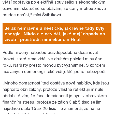
větší poptávka po elektřině související s ekonomickým
oživením, skutečně se obávám, že ceny mohou znovu
prudce narůst,“ míní Švihlíková.
Je až nemravné a neetické, jak levné tady byly
energie. Nikdo ale neviděl, jaké mají dopady na
životní prostředí, míní ekonom Hnát
Podle ní ceny nebudou pravděpodobně dosahovat
úrovní, které jsme viděli ve druhém pololetí minulého
roku. Nárůsty přesto mohou být významné. S koncem
fixovaných cen energií také vidí ještě jedno nebezpečí.
„Mnoho domácností teď dostává nové nabídky, kde jsou
naprosto obří zálohy, protože vlastně reflektují minulé
období. A vím, že řada domácností je nyní v obrovském
finančním stresu, protože ze záloh 3 až 5 tisíc se jim
najednou stalo 15 až 20 tisíc. To znamená, že na ně