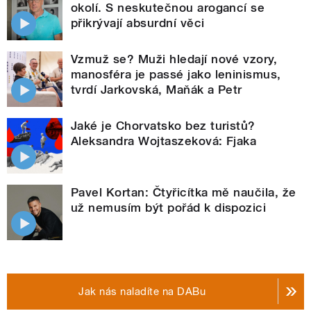
okolí. S neskutečnou arogancí se
přikrývají absurdní věci
Vzmuž se? Muži hledají nové vzory,
manosféra je passé jako leninismus,
tvrdí Jarkovská, Maňák a Petr
Jaké je Chorvatsko bez turistů?
Aleksandra Wojtaszeková: Fjaka
Pavel Kortan: Čtyřicítka mě naučila, že
už nemusím být pořád k dispozici
Jak nás naladíte na DABu