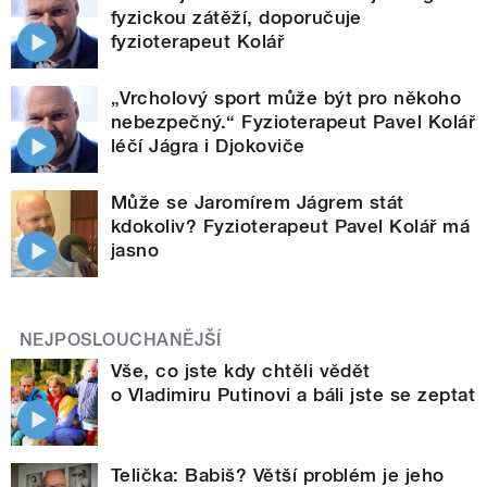
fyzickou zátěží, doporučuje
fyzioterapeut Kolář
„Vrcholový sport může být pro někoho
nebezpečný.“ Fyzioterapeut Pavel Kolář
léčí Jágra i Djokoviče
Může se Jaromírem Jágrem stát
kdokoliv? Fyzioterapeut Pavel Kolář má
jasno
NEJPOSLOUCHANĚJŠÍ
Vše, co jste kdy chtěli vědět
o Vladimiru Putinovi a báli jste se zeptat
Telička: Babiš? Větší problém je jeho