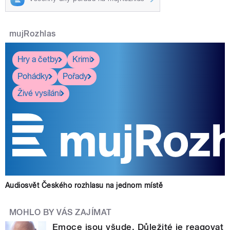
mujRozhlas
Hry a četby
Krimi
Pohádky
Pořady
Živé vysílání
Audiosvět Českého rozhlasu na jednom místě
MOHLO BY VÁS ZAJÍMAT
Emoce jsou všude. Důležité je reagovat