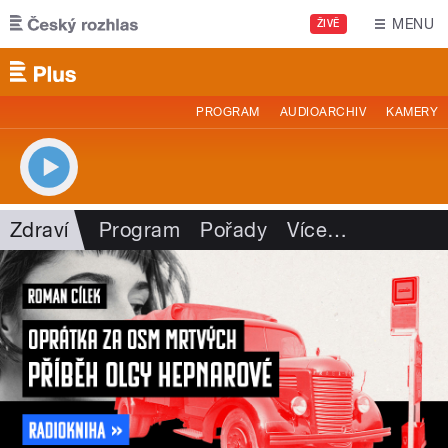
Přejít k hlavnímu obsahu
MENU
ŽIVĚ
PROGRAM
AUDIOARCHIV
KAMERY
Zdraví
Program
Pořady
Více
…