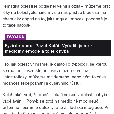
Tematika bolesti je podle něj velmi složitá – můžeme brát
léky na bolest, ale naše mysl a náš přístup k bolesti má
chemický dopad na to, jak funguje i mozek, podobně je
to také naopak.
DVOJKA
Fyzioterapeut Pavel Kolář: Vyřadili jsme z
medicíny emoce a to je chyba
„To, jak bolest vnímáme, je často i o typologii, se kterou
se rodíme. Takže stejnou věc můžeme vnímat
katastroficky, můžeme mít deprese, nebo nám to dává
možnost sebepoznání a duševního růstu.“
Kolář také tvrdí, že dnešní lékaři nejsou v oblasti pohybu
vzděláváni. „Pohyb se totiž na medicíně moc neučí,
přitom je nesmírně důležitý, a to z hlediska integrace. Při
pohybu totiž zapojujeme také mozek, hormonální