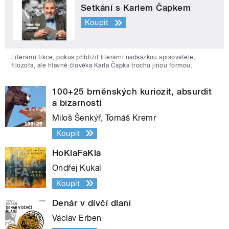
Setkání s Karlem Čapkem
Koupit
Literární fikce, pokus přiblížit literární nadsázkou spisovatele,
filozofa, ale hlavně člověka Karla Čapka trochu jinou formou.
100+25 brněnských kuriozit, absurdit
a bizarností
Miloš Šenkýř, Tomáš Kremr
Koupit
HoKlaFaKla
Ondřej Kukal
Koupit
Denár v dívčí dlani
Václav Erben