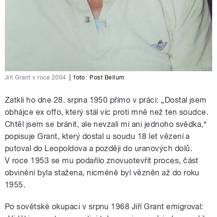
Jiří Grant v roce 2004
|
foto:
Post Bellum
Zatkli ho dne 28. srpna 1950 přímo v práci: „Dostal jsem
obhájce ex offo, který stál víc proti mně než ten soudce.
Chtěl jsem se bránit, ale nevzali mi ani jednoho svědka,“
popisuje Grant, který dostal u soudu 18 let vězení a
putoval do Leopoldova a později do uranových dolů.
V roce 1953 se mu podařilo znovuotevřít proces, část
obvinění byla stažena, nicméně byl vězněn až do roku
1955.
Po sovětské okupaci v srpnu 1968 Jiří Grant emigroval: