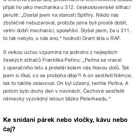
přijali ho jako mechanika u 312. československé stíhací
perutě: „Dostal jsem na starosti Spitfiry. Nikdo nás
zbytečně nebuzeroval, protože jsme byli prostě dobří,
velmi dobří mechanici, spolehliví. Slyšel jsem, že u 311.
to tak nebylo, u nás ano,“ hodnotí Grant léta u RAF.
S velkou úctou vzpomíná na jednoho z nejlepších
českých stíhačů Františka Peřinu: „Peřina se vracel
z operačního letu a proletěl kolem nás hlavou dolů. Tak
jsem si říkal, co se proboha děje?! A on sestřelil Němce,
tak to takhle oslavoval. On byl úžasný, tenhle Peřina. A
potom bylo druhý den v novinách, Čechové sestřelili
německý výzvědný letoun blízko Peterheadu.“
Ke snídani párek nebo vločky, kávu nebo
čaj?