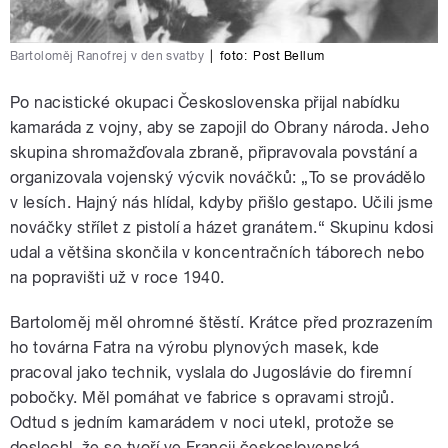
Bartoloměj Ranofrej v den svatby
|
foto:
Post Bellum
Po nacistické okupaci Československa přijal nabídku
kamaráda z vojny, aby se zapojil do Obrany národa. Jeho
skupina shromažďovala zbraně, připravovala povstání a
organizovala vojenský výcvik nováčků: „To se provádělo
v lesích. Hajný nás hlídal, kdyby přišlo gestapo. Učili jsme
nováčky střílet z pistolí a házet granátem.“ Skupinu kdosi
udal a většina skončila v koncentračních táborech nebo
na popravišti už v roce 1940.
Bartoloměj měl ohromné štěstí. Krátce před prozrazením
ho továrna Fatra na výrobu plynových masek, kde
pracoval jako technik, vyslala do Jugoslávie do firemní
pobočky. Měl pomáhat ve fabrice s opravami strojů.
Odtud s jedním kamarádem v noci utekl, protože se
doslechl, že se tvoří ve Francii československá