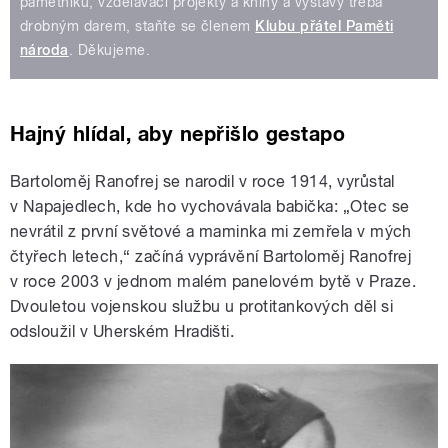
pamětníků, vzdělávací projekty a knihy a výstavy třeba
drobným darem, staňte se členem
Klubu přátel Paměti
národa
. Děkujeme.
Hajný hlídal, aby nepřišlo gestapo
Bartoloměj Ranofrej se narodil v roce 1914, vyrůstal
v Napajedlech, kde ho vychovávala babička: „Otec se
nevrátil z první světové a maminka mi zemřela v mých
čtyřech letech,“ začíná vyprávění Bartoloměj Ranofrej
v roce 2003 v jednom malém panelovém bytě v Praze.
Dvouletou vojenskou službu u protitankových děl si
odsloužil v Uherském Hradišti.