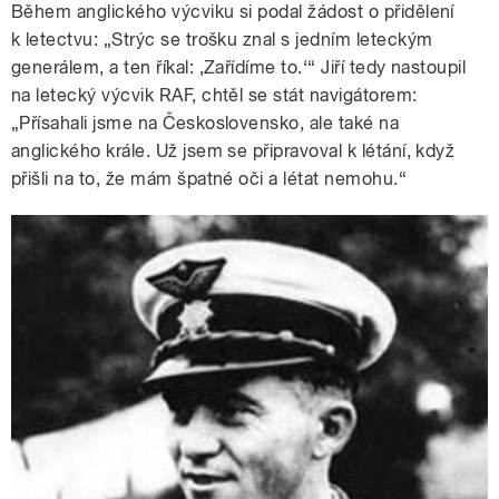
Během anglického výcviku si podal žádost o přidělení
k letectvu: „Strýc se trošku znal s jedním leteckým
generálem, a ten říkal: ‚Zařídíme to.‘“ Jiří tedy nastoupil
na letecký výcvik RAF, chtěl se stát navigátorem:
„Přísahali jsme na Československo, ale také na
anglického krále. Už jsem se připravoval k létání, když
přišli na to, že mám špatné oči a létat nemohu.“