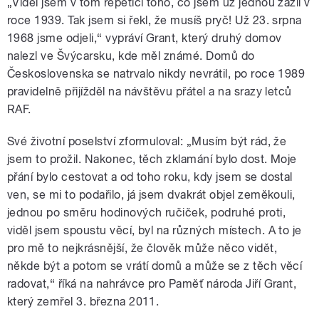
„Viděl jsem v tom repetici toho, co jsem už jednou zažil v
roce 1939. Tak jsem si řekl, že musíš pryč! Už 23. srpna
1968 jsme odjeli,“ vypráví Grant, který druhý domov
nalezl ve Švýcarsku, kde měl známé. Domů do
Československa se natrvalo nikdy nevrátil, po roce 1989
pravidelně přijížděl na návštěvu přátel a na srazy letců
RAF.
Své životní poselství zformuloval: „Musím být rád, že
jsem to prožil. Nakonec, těch zklamání bylo dost. Moje
přání bylo cestovat a od toho roku, kdy jsem se dostal
ven, se mi to podařilo, já jsem dvakrát objel zeměkouli,
jednou po směru hodinových ručiček, podruhé proti,
viděl jsem spoustu věcí, byl na různých místech. A to je
pro mě to nejkrásnější, že člověk může něco vidět,
někde být a potom se vrátí domů a může se z těch věcí
radovat,“ říká na nahrávce pro Paměť národa Jiří Grant,
který zemřel 3. března 2011.