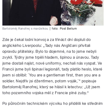
Bartoloměj Ranofrej s manželkou
|
foto:
Post Bellum
Zde je čekal lodní konvoj a za třináct dní dopluli do
anglického Liverpoolu: „Tady nás Angličani přivítali
opravdu přátelsky. Bylo to dojemné, na to jsme nebyli
zvyklí. Týdny jsme trpěli hladem, špínou a únavou. Tady
jsme dostali najíst, nové uniformy, nechali nás vyspat. Ve
Francii jsme byli špinaví legionáři, tady platilo heslo, které
jsem si oblíbil: ´You are a gentleman first, then you are a
soldier. Nejdřív jsi džentlmen, potom voják,´“ popisuje
Bartoloměj Ranofrej, který se hlásil k letectvu: „Už jsem
toho pozemního vojska měl z Francie plné zuby.“
Po půlročním technickém výcviku ho přidělili ke středním