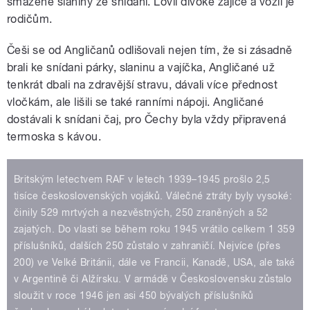
smažené slaniny ze snídaní. Lovil divoké zajíce a vozil je
rodičům.
Češi se od Angličanů odlišovali nejen tím, že si zásadně
brali ke snídani párky, slaninu a vajíčka, Angličané už
tenkrát dbali na zdravější stravu, dávali více přednost
vločkám, ale lišili se také ranními nápoji. Angličané
dostávali k snídani čaj, pro Čechy byla vždy připravená
termoska s kávou.
Britským letectvem RAF v letech 1939–1945 prošlo 2,5
tisíce československých vojáků. Válečné ztráty byly vysoké:
činily 529 mrtvých a nezvěstných, 250 zraněných a 52
zajatých. Do vlasti se během roku 1945 vrátilo celkem 1 359
příslušníků, dalších 250 zůstalo v zahraničí. Nejvíce (přes
200) ve Velké Británii, dále ve Francii, Kanadě, USA, ale také
v Argentině či Alžírsku. V armádě v Československu zůstalo
sloužit v roce 1946 jen asi 450 bývalých příslušníků