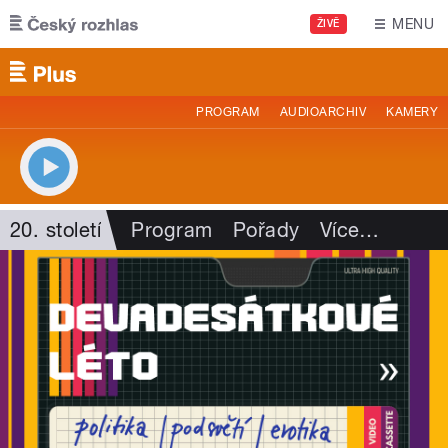
Přejít k hlavnímu obsahu
MENU
ŽIVĚ
PROGRAM
AUDIOARCHIV
KAMERY
20. století
Program
Pořady
Více
…