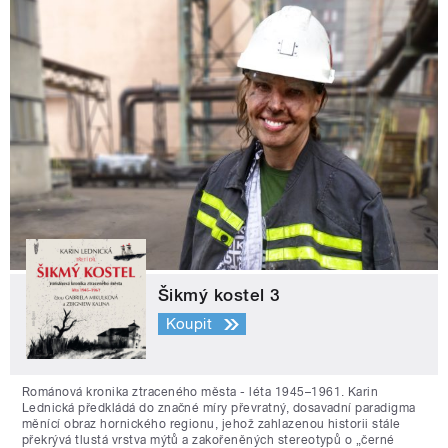
Šikmý kostel 3
Koupit
Románová kronika ztraceného města - léta 1945–1961. Karin
Lednická předkládá do značné míry převratný, dosavadní paradigma
měnící obraz hornického regionu, jehož zahlazenou historii stále
překrývá tlustá vrstva mýtů a zakořeněných stereotypů o „černé