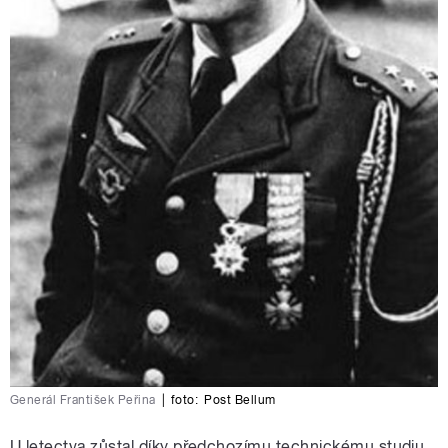
Generál František Peřina
|
foto:
Post Bellum
U letectva zůstal díky předchozímu technickému studiu,