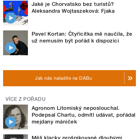
Jaké je Chorvatsko bez turistů?
Aleksandra Wojtaszeková: Fjaka
Pavel Kortan: Čtyřicítka mě naučila, že
už nemusím být pořád k dispozici
Jak nás naladíte na DABu
VÍCE Z POŘADU
Agronom Litomiský neposlouchal.
Podepsal Chartu, odmítl udávat, pořádal
mejdany mániček
Měli klacky prošpikované dlouhými