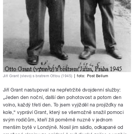
Jiří Grant (vlevo) s bratrem Ottou (1945)
|
foto:
Post Bellum
Jiří Grant nastupoval na nepřetržité dvojdenní služby:
„Jeden den noční, další den pohotovost a potom den
volno, každý třetí den. To jsem vyjížděl na projížďky na
kole,“ vypráví Grant, který se všemožně snažil pomoci
svým rodičům, kteří žili poměrně nuzně v jednom
menším bytě v Londýně. Nosil jim sádlo, odkapané od