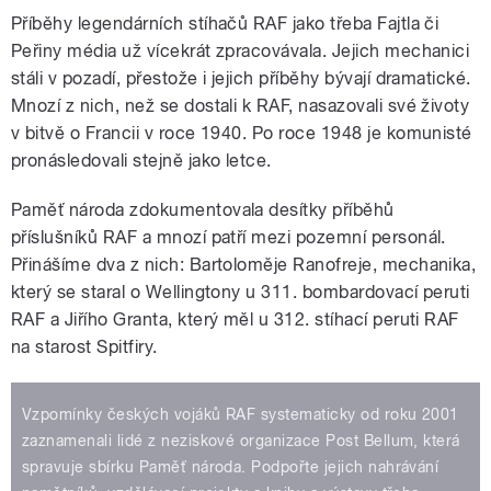
Příběhy legendárních stíhačů RAF jako třeba Fajtla či
Peřiny média už vícekrát zpracovávala. Jejich mechanici
stáli v pozadí, přestože i jejich příběhy bývají dramatické.
Mnozí z nich, než se dostali k RAF, nasazovali své životy
v bitvě o Francii v roce 1940. Po roce 1948 je komunisté
pronásledovali stejně jako letce.
Paměť národa zdokumentovala desítky příběhů
příslušníků RAF a mnozí patří mezi pozemní personál.
Přinášíme dva z nich: Bartoloměje Ranofreje, mechanika,
který se staral o Wellingtony u 311. bombardovací peruti
RAF a Jiřího Granta, který měl u 312. stíhací peruti RAF
na starost Spitfiry.
Vzpomínky českých vojáků RAF systematicky od roku 2001
zaznamenali lidé z neziskové organizace Post Bellum‚ která
spravuje sbírku Paměť národa. Podpořte jejich nahrávání