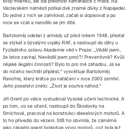
svoji milenku, ale dal přednost kamarádce z mládí. Na
Václavském náměstí potkal dvě známé dívky z Napajedel.
Do jedné z nich se zamiloval, začali si dopisovat a po
roce se vzali a narodilo se jim dítě.
Bartoloměj odešel z armády už před rokem 1948, přestal
se stýkat s bývalými vojáky RAF, a nastoupil do dílny u
Fyzikálního ústavu Akademie věd v Praze: „Věděl jsem,
že letce zavírají. Nevěděl jsem proč?! Preventivně? Kvůli
nějaké ilegální činnosti? Bylo to pro mě záhadou. Já se
do ničeho nechtěl připlést,“ vysvětluje Bartoloměj
Ranofrej, který krátce po natáčení v roce 2003 zemřel.
Jeho poselství znělo: „Život je souhra náhod.“
Jiří Grant po válce vystudoval Vysoké učení technické. A
po tom, co se oženil, nastoupil do Škodovky na
Smíchově, pracoval na konstrukci dieselových motorů. A
to ho přivedlo do vězení. StB ho obvinila, že záměrně
jako západní agent bojkotuje vývoj motorů, což byla lež.