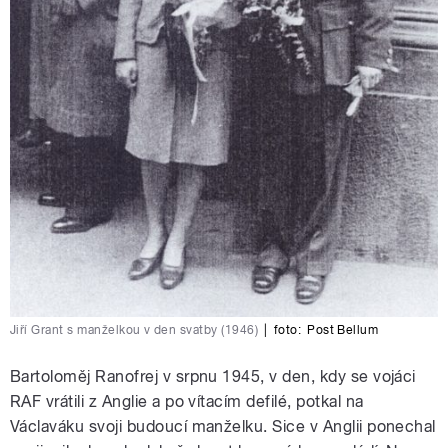
Jiří Grant s manželkou v den svatby (1946)
|
foto:
Post Bellum
Bartoloměj Ranofrej v srpnu 1945, v den, kdy se vojáci
RAF vrátili z Anglie a po vítacím defilé, potkal na
Václaváku svoji budoucí manželku. Sice v Anglii ponechal