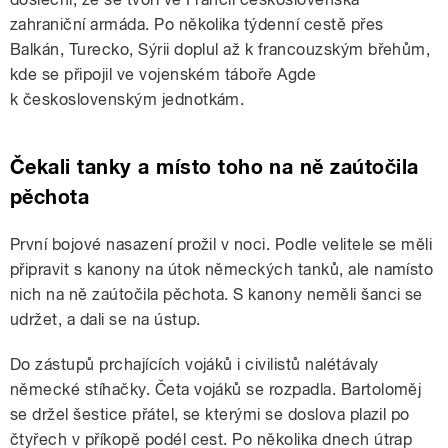
zahraniční armáda. Po několika týdenní cestě přes
Balkán, Turecko, Sýrii doplul až k francouzským břehům,
kde se připojil ve vojenském táboře Agde
k československým jednotkám.
Čekali tanky a místo toho na ně zaútočila
pěchota
První bojové nasazení prožil v noci. Podle velitele se měli
připravit s kanony na útok německých tanků, ale namísto
nich na ně zaútočila pěchota. S kanony neměli šanci se
udržet, a dali se na ústup.
Do zástupů prchajících vojáků i civilistů nalétávaly
německé stíhačky. Četa vojáků se rozpadla. Bartoloměj
se držel šestice přátel, se kterými se doslova plazil po
čtyřech v příkopě podél cest. Po několika dnech útrap