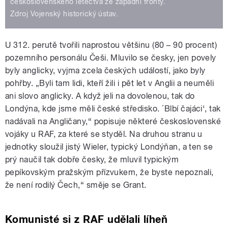
československého letectva ze západní fronty.
Zdroj Vojenský historický ústav.
U 312. perutě tvořili naprostou většinu (80 – 90 procent)
pozemního personálu Češi. Mluvilo se česky, jen povely
byly anglicky, vyjma zcela českých událostí, jako byly
pohřby. „Byli tam lidi, kteří žili i pět let v Anglii a neuměli
ani slovo anglicky. A když jeli na dovolenou, tak do
Londýna, kde jsme měli české středisko. ´Blbí čajáci‘, tak
nadávali na Angličany,“ popisuje některé československé
vojáky u RAF, za které se styděl. Na druhou stranu u
jednotky sloužil jistý Wieler, typický Londýňan, a ten se
prý naučil tak dobře česky, že mluvil typickým
pepíkovským pražským přízvukem, že byste nepoznali,
že není rodilý Čech,“ směje se Grant.
Komunisté si z RAF udělali líheň