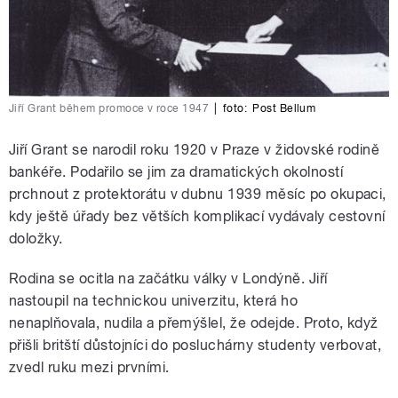
Jiří Grant během promoce v roce 1947
|
foto:
Post Bellum
Jiří Grant se narodil roku 1920 v Praze v židovské rodině
bankéře. Podařilo se jim za dramatických okolností
prchnout z protektorátu v dubnu 1939 měsíc po okupaci,
kdy ještě úřady bez větších komplikací vydávaly cestovní
doložky.
Rodina se ocitla na začátku války v Londýně. Jiří
nastoupil na technickou univerzitu, která ho
nenaplňovala, nudila a přemýšlel, že odejde. Proto, když
přišli britští důstojníci do posluchárny studenty verbovat,
zvedl ruku mezi prvními.