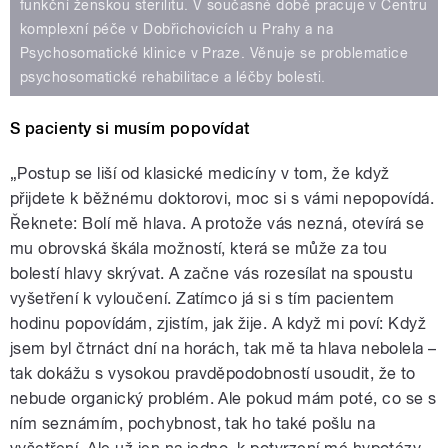
funkční ženskou sterilitu. V současné době pracuje v Centru
komplexní péče v Dobřichovicích u Prahy a na
Psychosomatické klinice v Praze. Věnuje se problematice
psychosomatické rehabilitace a léčby bolesti.
S pacienty si musím popovídat
„Postup se liší od klasické medicíny v tom, že když
přijdete k běžnému doktorovi, moc si s vámi nepopovídá.
Řeknete: Bolí mě hlava. A protože vás nezná, otevírá se
mu obrovská škála možností, která se může za tou
bolestí hlavy skrývat. A začne vás rozesílat na spoustu
vyšetření k vyloučení. Zatímco já si s tím pacientem
hodinu popovídám, zjistím, jak žije. A když mi poví: Když
jsem byl čtrnáct dní na horách, tak mě ta hlava nebolela –
tak dokážu s vysokou pravděpodobností usoudit, že to
nebude organický problém. Ale pokud mám poté, co se s
ním seznámím, pochybnost, tak ho také pošlu na