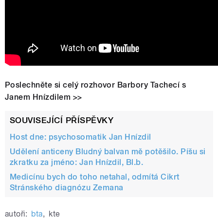
Poslechněte si celý rozhovor Barbory Tachecí s
Janem Hnízdilem >>
SOUVISEJÍCÍ PŘÍSPĚVKY
Host dne: psychosomatik Jan Hnízdil
Udělení anticeny Bludný balvan mě potěšilo. Píšu si
zkratku za jméno: Jan Hnízdil, Bl.b.
Medicínu bych do toho netahal, odmítá Cikrt
Stránského diagnózu Zemana
autoři:
bta
,
kte