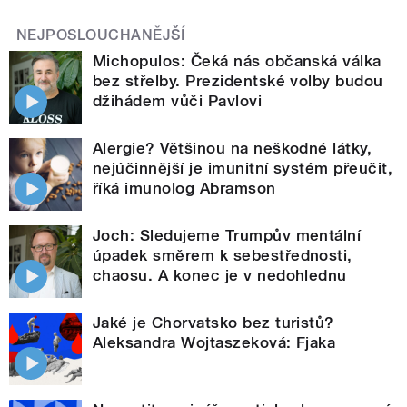
NEJPOSLOUCHANĚJŠÍ
Michopulos: Čeká nás občanská válka
bez střelby. Prezidentské volby budou
džihádem vůči Pavlovi
Alergie? Většinou na neškodné látky,
nejúčinnější je imunitní systém přeučit,
říká imunolog Abramson
Joch: Sledujeme Trumpův mentální
úpadek směrem k sebestřednosti,
chaosu. A konec je v nedohlednu
Jaké je Chorvatsko bez turistů?
Aleksandra Wojtaszeková: Fjaka