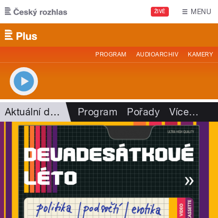
Přejít k hlavnímu obsahu
MENU
ŽIVĚ
PROGRAM
AUDIOARCHIV
KAMERY
Aktuální dění
Program
Pořady
Více
…