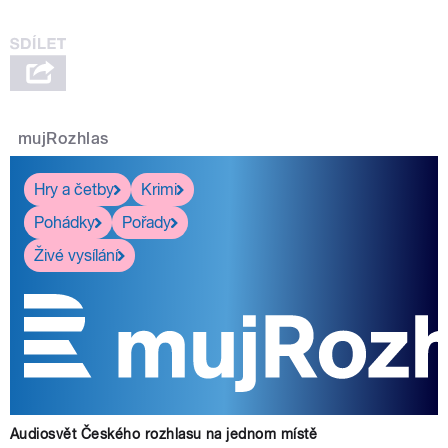
mujRozhlas
Hry a četby
Krimi
Pohádky
Pořady
Živé vysílání
Audiosvět Českého rozhlasu na jednom místě