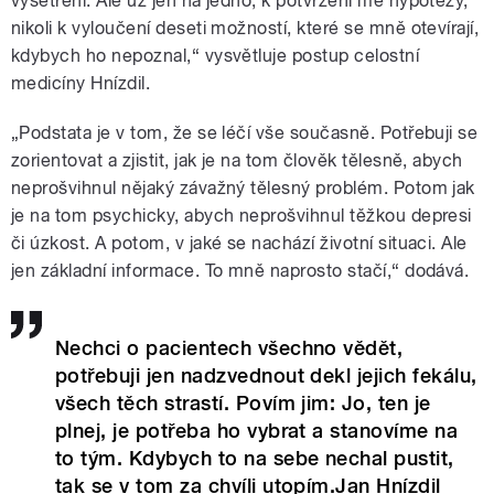
vyšetření. Ale už jen na jedno, k potvrzení mé hypotézy,
nikoli k vyloučení deseti možností, které se mně otevírají,
kdybych ho nepoznal,“ vysvětluje postup celostní
medicíny Hnízdil.
„Podstata je v tom, že se léčí vše současně. Potřebuji se
zorientovat a zjistit, jak je na tom člověk tělesně, abych
neprošvihnul nějaký závažný tělesný problém. Potom jak
je na tom psychicky, abych neprošvihnul těžkou depresi
či úzkost. A potom, v jaké se nachází životní situaci. Ale
jen základní informace. To mně naprosto stačí,“ dodává.
Nechci o pacientech všechno vědět,
potřebuji jen nadzvednout dekl jejich fekálu,
všech těch strastí. Povím jim: Jo, ten je
plnej, je potřeba ho vybrat a stanovíme na
to tým. Kdybych to na sebe nechal pustit,
tak se v tom za chvíli utopím.Jan Hnízdil