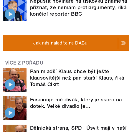
Nepustit novináře na tiskovku znamená
přiznat, že nemám protiargumenty, říká
končící reportér BBC
Jak nás naladíte na DABu
VÍCE Z POŘADU
Pan mladší Klaus chce být ještě
klausovitější než pan starší Klaus, říká
Tomáš Cikrt
Fascinuje mě divák, který je skoro na
dotek. Velké divadlo je...
Dělnická strana, SPD i Úsvit mají v naší