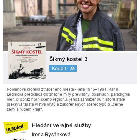
Šikmý kostel 3
Koupit
Románová kronika ztraceného města - léta 1945–1961. Karin
Lednická předkládá do značné míry převratný, dosavadní paradigma
měnící obraz hornického regionu, jehož zahlazenou historii stále
překrývá tlustá vrstva mýtů a zakořeněných stereotypů o „černé
zemi a rudém kraji“.
Hledání veřejné služby
Irena Ryšánková