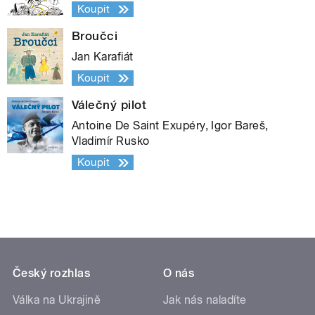
Koupit
Broučci
Jan Karafiát
Koupit
Válečný pilot
Antoine De Saint Exupéry, Igor Bareš,
Vladimír Rusko
Koupit
Český rozhlas
O nás
Válka na Ukrajině
Jak nás naladíte