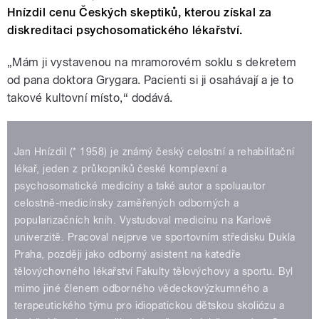
Hnízdil cenu Českých skeptiků, kterou získal za
diskreditaci psychosomatického lékařství.
„Mám ji vystavenou na mramorovém soklu s dekretem
od pana doktora Grygara. Pacienti si ji osahávají a je to
takové kultovní místo,“ dodává.
Jan Hnízdil (* 1958) je známý český celostní a rehabilitační
lékař, jeden z průkopníků české komplexní a
psychosomatické medicíny a také autor a spoluautor
celostně-medicínsky zaměřených odborných a
popularizačních knih. Vystudoval medicínu na Karlově
univerzitě. Pracoval nejprve ve sportovním středisku Dukla
Praha, později jako odborný asistent na katedře
tělovýchovného lékařství Fakulty tělovýchovy a sportu. Byl
mimo jiné členem odborného vědeckovýzkumného a
terapeutického týmu pro idiopatickou dětskou skoliózu a