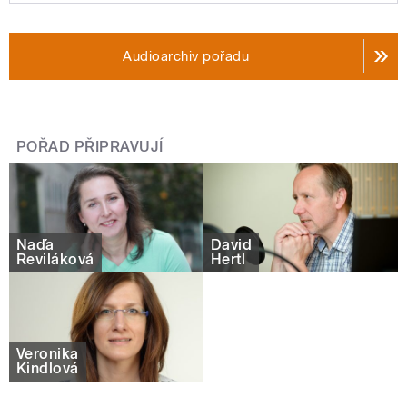
Audioarchiv pořadu
POŘAD PŘIPRAVUJÍ
Naďa
David
Reviláková
Hertl
Veronika
Kindlová