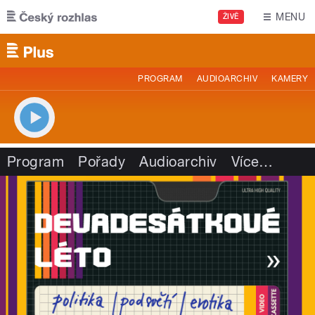
Přejít k hlavnímu obsahu
MENU
ŽIVĚ
PROGRAM
AUDIOARCHIV
KAMERY
Program
Pořady
Audioarchiv
Více
…