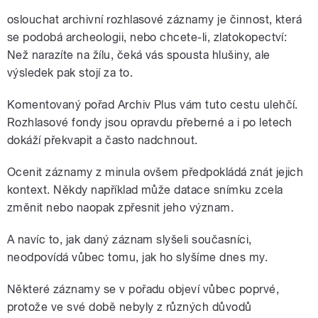
oslouchat archivní rozhlasové záznamy je činnost, která
se podobá archeologii, nebo chcete-li, zlatokopectví:
Než narazíte na žílu, čeká vás spousta hlušiny, ale
výsledek pak stojí za to.
Komentovaný pořad Archiv Plus vám tuto cestu ulehčí.
Rozhlasové fondy jsou opravdu přeberné a i po letech
dokáží překvapit a často nadchnout.
Ocenit záznamy z minula ovšem předpokládá znát jejich
kontext. Někdy například může datace snímku zcela
změnit nebo naopak zpřesnit jeho význam.
A navíc to, jak daný záznam slyšeli současníci,
neodpovídá vůbec tomu, jak ho slyšíme dnes my.
Některé záznamy se v pořadu objeví vůbec poprvé,
protože ve své době nebyly z různých důvodů