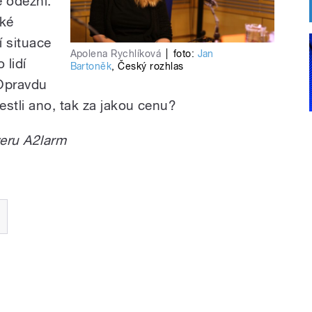
e odezní.
ské
í situace
Apolena Rychlíková
|
foto:
Jan
 lidí
Bartoněk
,
Český rozhlas
 Opravdu
estli ano, tak za jakou cenu?
veru A2larm