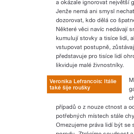
a okázale ignorovat největší 
Jenže nemá ani smysl nechat
dozorovat, kdo dělá co špatn
Některé věci navíc nedávají s
kumulují stovky a tisíce lidí
vstupovat postupně, zůstávaj
představuje pro tisíce lidí o
likviduje malé živnostníky.
M
Veronika Lefrancois: Itálie
také šije roušky
g
ch
případů o z nouze ctnost a 
potřebných místech stále chyb
Omezujeme práva lidí být se
porodu. Ztrácíme soudnost a 