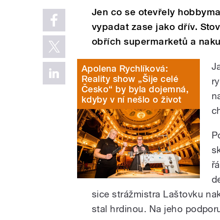
Jen co se otevřely hobbymar
vypadat zase jako dřív. Sto
obřích supermarketů a naku
J
Apolena Rychlíková:
Reality show „Šije celé
r
Česko“ by byla dojemná,
n
kdyby v ní nešlo o život
c
P
sk
ř
d
sice strážmistra Laštovku nak
stal hrdinou. Na jeho podporu 