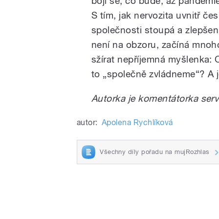
bojí se, co bude, až pandemi
S tím, jak nervozita uvnitř če
společnosti stoupá a zlepšen
není na obzoru, začíná mnoho
sžírat nepříjemná myšlenka:
to „společně zvládneme“? A j
Autorka je komentátorka ser
autor:
Apolena Rychlíková
Všechny díly pořadu na mujRozhlas