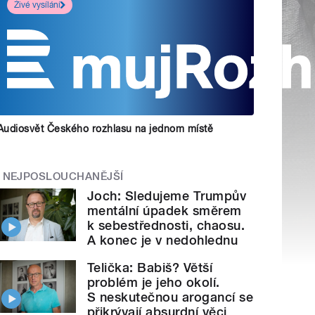
Živé vysílání
Audiosvět Českého rozhlasu na jednom místě
NEJPOSLOUCHANĚJŠÍ
Joch: Sledujeme Trumpův
mentální úpadek směrem
k sebestřednosti, chaosu.
A konec je v nedohlednu
Telička: Babiš? Větší
problém je jeho okolí.
S neskutečnou arogancí se
přikrývají absurdní věci