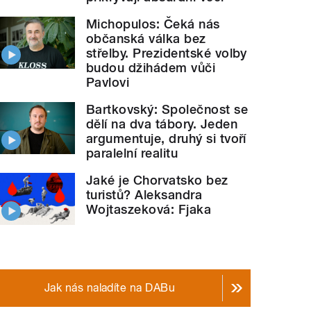
Michopulos: Čeká nás
občanská válka bez
střelby. Prezidentské volby
budou džihádem vůči
Pavlovi
Bartkovský: Společnost se
dělí na dva tábory. Jeden
argumentuje, druhý si tvoří
paralelní realitu
Jaké je Chorvatsko bez
turistů? Aleksandra
Wojtaszeková: Fjaka
Jak nás naladíte na DABu