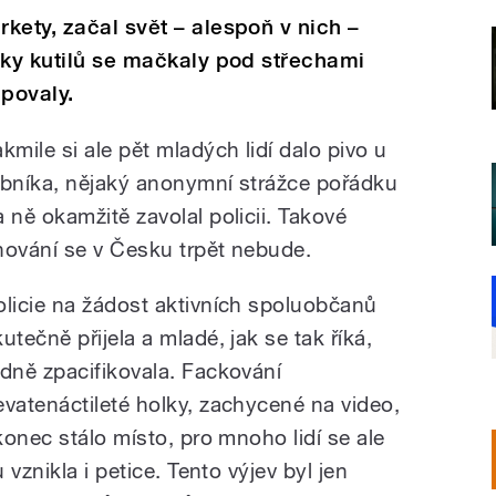
kety, začal svět – alespoň v nich –
vky kutilů se mačkaly pod střechami
povaly.
akmile si ale pět mladých lidí dalo pivo u
ybníka, nějaký anonymní strážce pořádku
a ně okamžitě zavolal policii. Takové
hování se v Česku trpět nebude.
olicie na žádost aktivních spoluobčanů
utečně přijela a mladé, jak se tak říká,
ádně zpacifikovala. Fackování
evatenáctileté holky, zachycené na video,
onec stálo místo, pro mnoho lidí se ale
vznikla i petice. Tento výjev byl jen