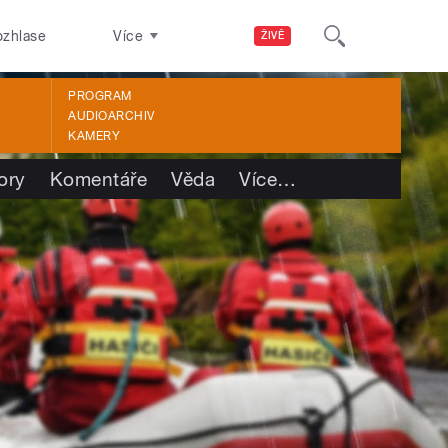
ozhlase
Více
ŽIVĚ
PROGRAM
AUDIOARCHIV
KAMERY
ory
Komentáře
Věda
Více
…