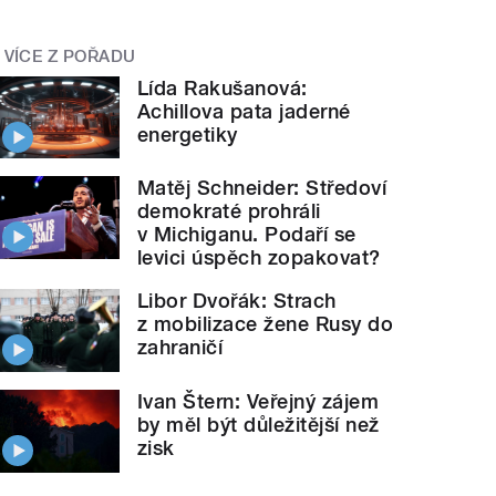
VÍCE Z POŘADU
Lída Rakušanová:
Achillova pata jaderné
energetiky
Matěj Schneider: Středoví
demokraté prohráli
v Michiganu. Podaří se
levici úspěch zopakovat?
Libor Dvořák: Strach
z mobilizace žene Rusy do
zahraničí
Ivan Štern: Veřejný zájem
by měl být důležitější než
zisk