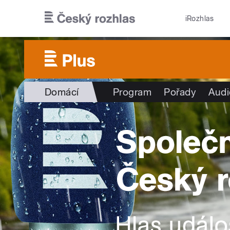
Přejít k hlavnímu obsahu
iRozhlas
Domácí
Program
Pořady
Audi