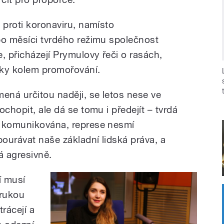
 proti koronaviru, namísto
po měsíci tvrdého režimu společnost
, přicházejí Prymulovy řeči o rasách,
ádky kolem promořování.
ená určitou naději, se letos nese ve
chopit, ale dá se tomu i předejít – tvrdá
e komunikována, represe nesmí
ourávat naše základní lidská práva, a
á agresivně.
í musí
rukou
rácejí a