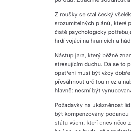
Z roušky se stal český všelék
srozumitelných plánů, které 
čistě psychologicky potřebuje
hrdí vojáci na hranicích a h
Nástup jara, který běžně znam
stresujícím duchu. Dá se to po
opatření musí být vždy dobř
přesáhnout určitou mez a nab
hlavně: nesmí být vynucovan
Požadavky na ukázněnost lid
být kompenzovány podanou 
státu všem, kteří dnes něco zt