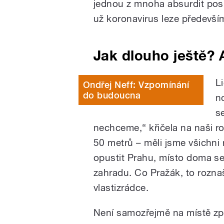
jednou z mnoha absurdit pos
už koronavirus leze předevš
Jak dlouho ještě? 
Li
Ondřej Neff: Vzpomínání
do budoucna
n
s
nechceme,“ křičela na naši r
50 metrů – měli jsme všichni 
opustit Prahu, místo doma se 
zahradu. Co Pražák, to rozna
vlastizrádce.
Není samozřejmě na místě zpo