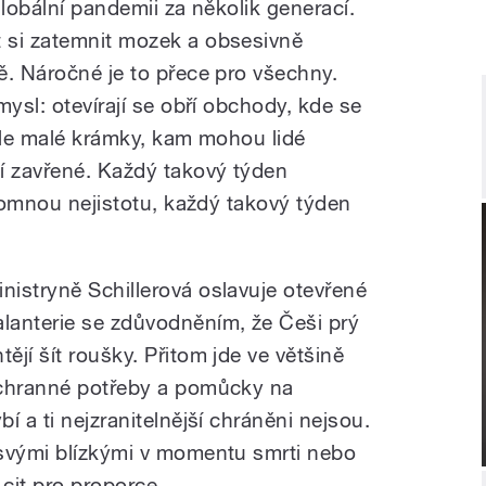
globální pandemii za několik generací.
 si zatemnit mozek a obsesivně
ě. Náročné je to přece pro všechny.
mysl: otevírají se obří obchody, kde se
, ale malé krámky, kam mohou lidé
í zavřené. Každý takový týden
hromnou nejistotu, každý takový týden
inistryně Schillerová oslavuje otevřené
alanterie se zdůvodněním, že Češi prý
tějí šít roušky. Přitom jde ve většině
ochranné potřeby a pomůcky na
í a ti nejzranitelnější chráněni nejsou.
 svými blízkými v momentu smrti nebo
cit pro proporce.