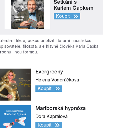
Setkání s
Karlem Čapkem
Koupit
Literární fikce, pokus přiblížit literární nadsázkou
spisovatele, filozofa, ale hlavně člověka Karla Čapka
trochu jinou formou.
Evergreeny
Helena Vondráčková
Koupit
Mariborská hypnóza
Dora Kaprálová
Koupit