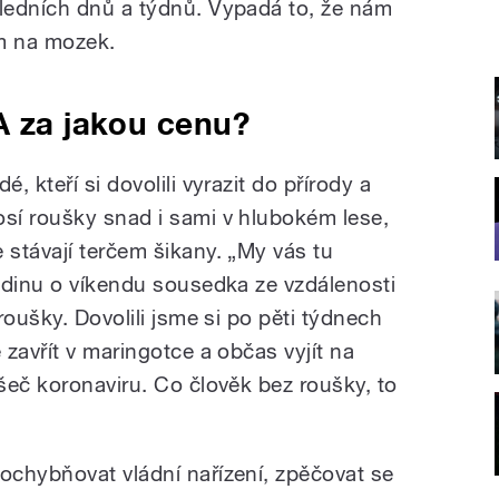
ledních dnů a týdnů. Vypadá to, že nám
ím na mozek.
A za jakou cenu?
dé, kteří si dovolili vyrazit do přírody a
osí roušky snad i sami v hlubokém lese,
e stávají terčem šikany. „My vás tu
odinu o víkendu sousedka ze vzdálenosti
roušky. Dovolili jsme si po pěti týdnech
zavřít v maringotce a občas vyjít na
šeč koronaviru. Co člověk bez roušky, to
chybňovat vládní nařízení, zpěčovat se