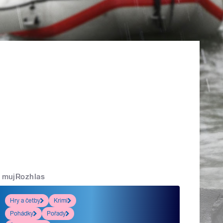
mujRozhlas
Hry a četby
Krimi
Pohádky
Pořady