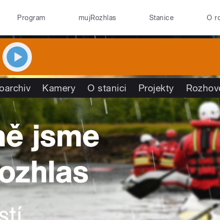
Program
mujRozhlas
Stanice
O r
oarchiv
Kamery
O stanici
Projekty
Rozhov