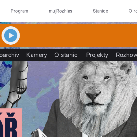
Program
mujRozhlas
Stanice
O r
oarchiv
Kamery
O stanici
Projekty
Rozhov