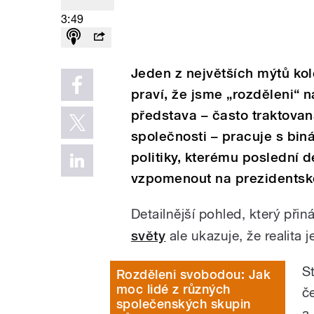
3:49
Jeden z největších mýtů kol
praví, že jsme „rozděleni“ n
představa – často traktovaná
společnosti – pracuje s bi
politiky, kterému poslední d
vzpomenout na prezidentsk
Detailnější pohled, který přin
světy
ale ukazuje, že realita je
S
Rozděleni svobodou: Jak
moc lidé z různých
č
společenských skupin
a