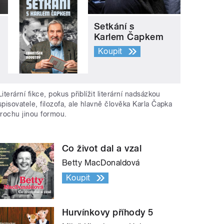
Setkání s
Karlem Čapkem
Koupit
Literární fikce, pokus přiblížit literární nadsázkou
spisovatele, filozofa, ale hlavně člověka Karla Čapka
trochu jinou formou.
Co život dal a vzal
Betty MacDonaldová
Koupit
Hurvínkovy příhody 5