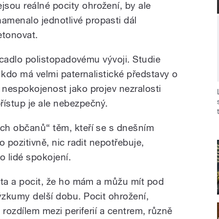
ejsou reálné pocity ohrožení, by ale
namenalo jednotlivé propasti dál
etonovat.
 zrcadlo polistopadovému vývoji. Studie
, kdo má velmi paternalistické představy o
 nespokojenost jako projev nezralosti
řístup je ale nebezpečný.
ých občanů“ těm, kteří se s dnešním
ho pozitivně, nic radit nepotřebuje,
o lidé spokojení.
vota a pocit, že ho mám a můžu mít pod
ýzkumy delší dobu. Pocit ohrožení,
, rozdílem mezi periferií a centrem, různě