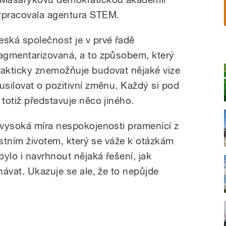
ypracovala agentura STEM.
eská společnost je v prvé řadě
ragmentarizovaná, a to způsobem, který
rakticky znemožňuje budovat nějaké vize
 usilovat o pozitivní změnu. Každý si pod
í totiž představuje něco jiného.
 vysoká míra nespokojenosti pramenící z
astním životem, který se váže k otázkám
ylo i navrhnout nějaká řešení, jak
ávat. Ukazuje se ale, že to nepůjde