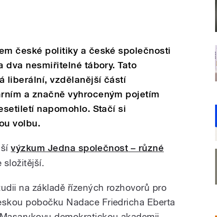
em české politiky a české společnosti
a dva nesmiřitelné tábory. Tato
 liberální, vzdělanější částí
nárním a značně vyhroceným pojetím
esetiletí napomohlo. Stačí si
ou volbu.
áší
výzkum Jedna společnost – různé
 složitější.
tudii na základě řízených rozhovorů pro
eskou pobočku Nadace Friedricha Eberta
 Masarykovu demokratickou akademii