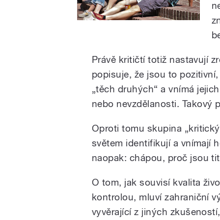
n
z
b
Právě kritičtí totiž nastavují
popisuje, že jsou to pozitivní
„těch druhých“ a vnímá jejich
nebo nevzdělanosti. Takový p
Oproti tomu skupina „kritick
světem identifikují a vnímají 
naopak: chápou, proč jsou tit
O tom, jak souvisí kvalita ži
kontrolou, mluví zahraniční v
vyvěrající z jiných zkušeností