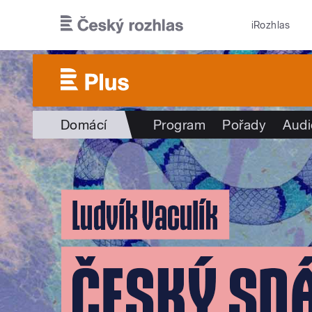
Přejít k hlavnímu obsahu
iRozhlas
Domácí
Program
Pořady
Audi