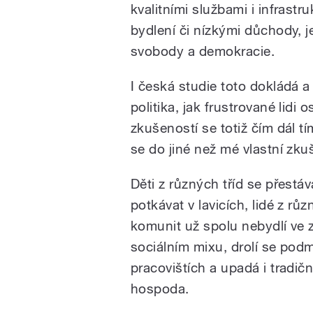
kvalitními službami i infrast
bydlení či nízkými důchody, 
svobody a demokracie.
I česká studie toto dokládá a 
politika, jak frustrované lidi o
zkušeností se totiž čím dál tí
se do jiné než mé vlastní zku
Děti z různých tříd se přestáv
potkávat v lavicích, lidé z rů
komunit už spolu nebydlí ve
sociálním mixu, drolí se pod
pracovištích a upadá i tradič
hospoda.