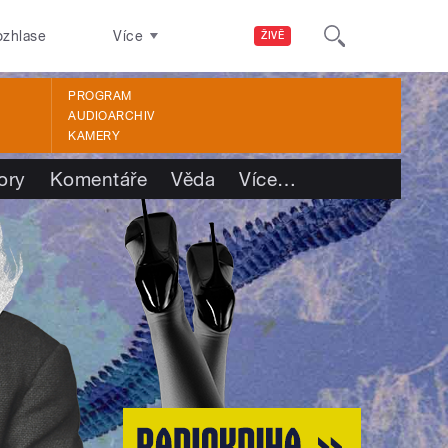
ozhlase
Více
ŽIVĚ
PROGRAM
AUDIOARCHIV
KAMERY
ory
Komentáře
Věda
Více
…