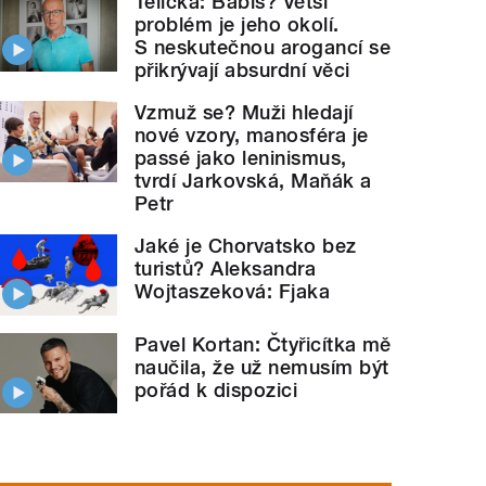
Telička: Babiš? Větší
problém je jeho okolí.
S neskutečnou arogancí se
přikrývají absurdní věci
Vzmuž se? Muži hledají
nové vzory, manosféra je
passé jako leninismus,
tvrdí Jarkovská, Maňák a
Petr
Jaké je Chorvatsko bez
turistů? Aleksandra
Wojtaszeková: Fjaka
Pavel Kortan: Čtyřicítka mě
naučila, že už nemusím být
pořád k dispozici