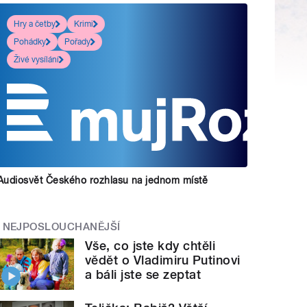
Hry a četby
Krimi
Pohádky
Pořady
Živé vysílání
Audiosvět Českého rozhlasu na jednom místě
NEJPOSLOUCHANĚJŠÍ
Vše, co jste kdy chtěli
vědět o Vladimiru Putinovi
a báli jste se zeptat