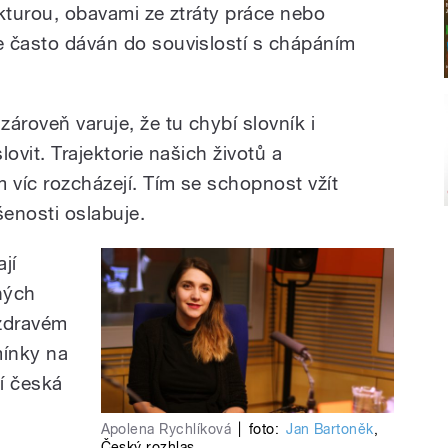
rukturou, obavami ze ztráty práce nebo
je často dáván do souvislostí s chápáním
zároveň varuje, že tu chybí slovník i
slovit. Trajektorie našich životů a
m víc rozcházejí. Tím se schopnost vžít
šenosti oslabuje.
ají
zných
 zdravém
mínky na
ní česká
Apolena Rychlíková
|
foto:
Jan Bartoněk
,
Český rozhlas