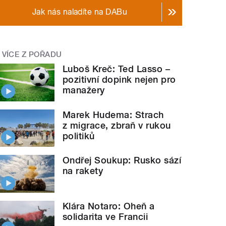
Jak nás naladíte na DABu
VÍCE Z POŘADU
Luboš Kreč: Ted Lasso –
pozitivní dopink nejen pro
manažery
Marek Hudema: Strach
z migrace, zbraň v rukou
politiků
Ondřej Soukup: Rusko sází
na rakety
Klára Notaro: Oheň a
solidarita ve Francii