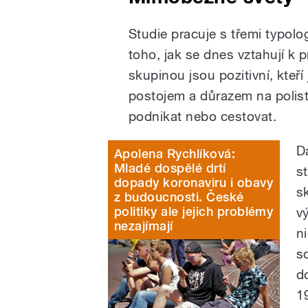
Studie pracuje s třemi typol
toho, jak se dnes vztahují k 
skupinou jsou pozitivní, kteří
postojem a důrazem na polis
podnikat nebo cestovat.
D
Apolena Rychlíková:
Mladé dospělé drtí
st
dopady koronaviru i obavy
s
z budoucnosti. České
politiky ale jejich problémy
v
nezajímají
n
s
d
19