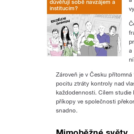
důvěřují sobě navzájem a
institucím?
v
Č
f
p
a
n
Zároveň je v Česku přítomná
pocitu ztráty kontroly nad vl
každodennosti. Cílem studie b
příkopy ve společnosti překon
snadno.
Mimoběžné světy