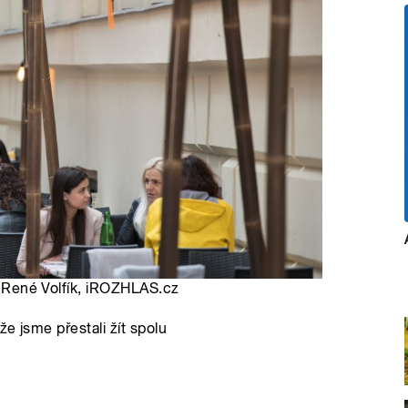
o: René Volfík, iROZHLAS.cz
e jsme přestali žít spolu