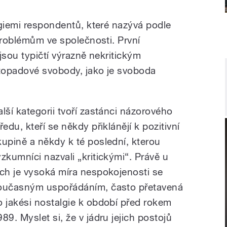
ogiemi respondentů, které nazývá podle
problémům ve společnosti. První
 jsou typičtí výrazně nekritickým
topadové svobody, jako je svoboda
alší kategorii tvoří zastánci názorového
ředu, kteří se někdy přiklánějí k pozitivní
kupině a někdy k té poslední, kterou
ýzkumníci nazvali „kritickými“. Právě u
ich je vysoká míra nespokojenosti se
oučasným uspořádáním, často přetavená
o jakési nostalgie k období před rokem
89. Myslet si, že v jádru jejich postojů