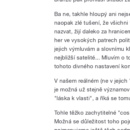
Ba ne, takhle hloupý ani nejs
naopak zlé tušení, že všichni t
nazvat, žijí daleko za hranice
her ve vysokých patrech polit
jejich výmluvám a slovnímu kli
nejbližší satelité... Mluvím o 
tohoto divného nastavení kom
V našem reálném (ne v jejich "
je možná už stejně významo
"láska k vlasti", a říká se tom
Tohle těžko zachytitelné "cos
Možná se důležitost toho pojm