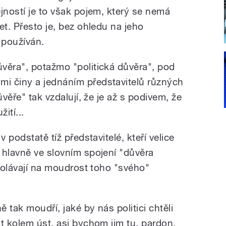
jností je to však pojem, který se nemá
et. Přesto je, bez ohledu na jeho
 používán.
věra", potažmo "politická důvěra", pod
i činy a jednáním představitelů různých
ůvěře" tak vzdalují, že je až s podivem, že
ití...
v podstatě tíž představitelé, kteří velice
 hlavně ve slovním spojení "důvěra
dvolávají na moudrost toho "svého"
 tak moudří, jaké by nás politici chtěli
t kolem úst, asi bychom jim tu, pardon,