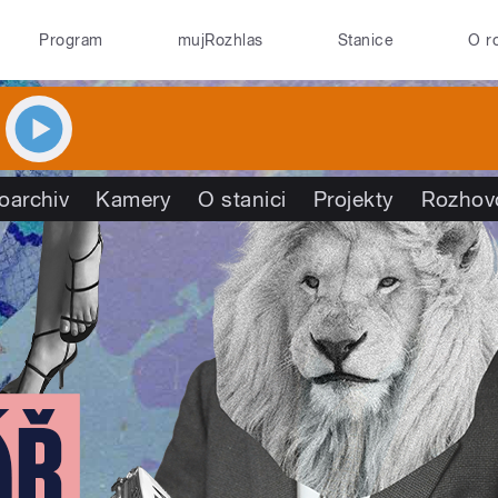
Program
mujRozhlas
Stanice
O r
oarchiv
Kamery
O stanici
Projekty
Rozhov