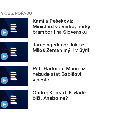
VÍCE Z POŘADU
Kamila Pešeková:
Ministerstvo vnitra, horký
brambor i na Slovensku
Jan Fingerland: Jak se
Miloš Zeman mýlil v Sýrii
Petr Hartman: Murín už
nebude stát Babišovi
v cestě
Ondřej Konrád: K vládě
blíž. Anebo ne?