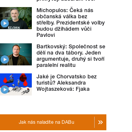
Michopulos: Čeká nás
občanská válka bez
střelby. Prezidentské volby
budou džihádem vůči
Pavlovi
Bartkovský: Společnost se
dělí na dva tábory. Jeden
argumentuje, druhý si tvoří
paralelní realitu
Jaké je Chorvatsko bez
turistů? Aleksandra
Wojtaszeková: Fjaka
Jak nás naladíte na DABu