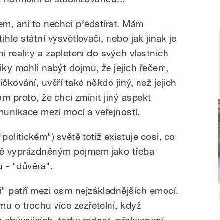
em, ani to nechci předstírat. Mám
ihle státní vysvětlovači, nebo jak jinak je
mi reality a zapleteni do svých vlastních
iky mohli nabýt dojmu, že jejich řečem,
čkování, uvěří také někdo jiný, než jejich
tom proto, že chci zmínit jiný aspekt
unikace mezi mocí a veřejností.
politickém") světě totiž existuje cosi, co
vě vyprázdněným pojmem jako třeba
u - "důvěra".
i" patří mezi osm nejzákladnějších emocí.
u o trochu více zezřetelní, když