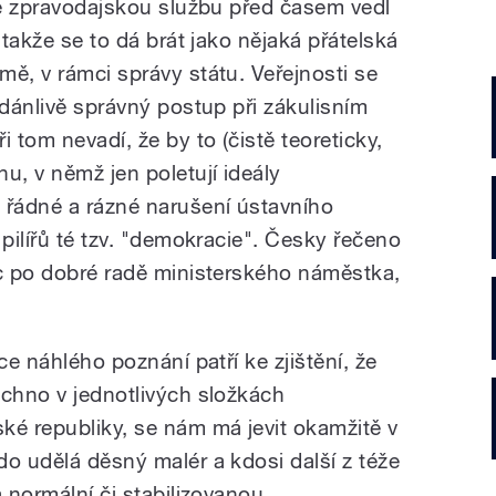
hle zpravodajskou službu před časem vedl
 takže se to dá brát jako nějaká přátelská
ě, v rámci správy státu. Veřejnosti se
zdánlivě správný postup při zákulisním
 tom nevadí, že by to (čistě teoreticky,
u, v němž jen poletují ideály
řádné a rázné narušení ústavního
 pilířů té tzv. "demokracie". Česky řečeno
íc po dobré radě ministerského náměstka,
ce náhlého poznání patří ke zjištění, že
echno v jednotlivých složkách
é republiky, se nám má jevit okamžitě v
do udělá děsný malér a kdosi další z téže
 normální či stabilizovanou...