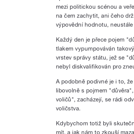
mezi politickou scénou a veře
na čem zachytit, ani čeho drž
výpovědní hodnotu, neustále
Každý den je přece pojem "dů
tlakem vypumpováván takovým
vrstev správy státu, jež se "d
nebyl diskvalifikován pro zneuž
A podobně podivné je i to, že 
libovolně s pojmem "důvěra",
voličů", zacházejí, se rádi o
voličstva.
Kdybychom totiž byli skutečně
mít, a jak nám to zkouší maza