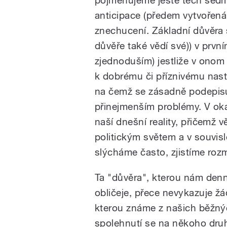
pojmenujeme ještě těch sedm 
anticipace (předem vytvořená 
znechucení. Základní důvěra se
důvěře také vědí své)) v první
zjednoduším) jestliže v onom
k dobrému či příznivému nast
na čemž se zásadně podepisují
přinejmenším problémy. V o
naší dnešní reality, přičemž v
politickým světem a v souvisl
slýcháme často, zjistíme rozm
Ta "důvěra", kterou nám denn
obličeje, přece nevykazuje žá
kterou známe z našich běžných
spolehnutí se na někoho druh