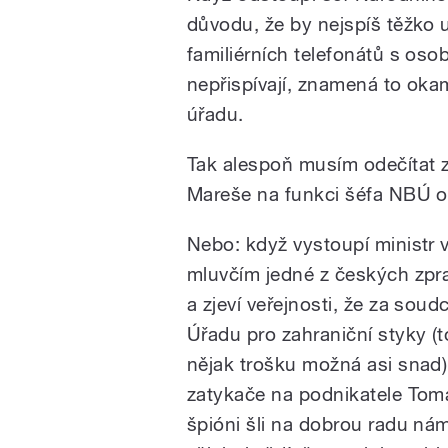
důvodu, že by nejspíš těžko u
familiérních telefonátů s os
nepřispívají, znamená to oka
úřadu.
Tak alespoň musím odečítat z
/
Mareše na funkci šéfa NBÚ ob
Nebo: když vystoupí ministr v
mluvčím jedné z českých zp
a zjeví veřejnosti, že za so
Úřadu pro zahraniční styky (t
nějak trošku možná asi snad)
pause
zatykače na podnikatele Tomáš
špióni šli na dobrou radu nám