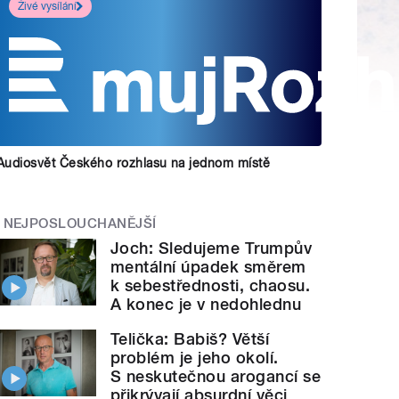
Živé vysílání
Audiosvět Českého rozhlasu na jednom místě
NEJPOSLOUCHANĚJŠÍ
Joch: Sledujeme Trumpův
mentální úpadek směrem
k sebestřednosti, chaosu.
A konec je v nedohlednu
Telička: Babiš? Větší
problém je jeho okolí.
S neskutečnou arogancí se
přikrývají absurdní věci