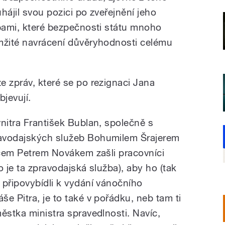
hájil svou pozici po zveřejnění jeho
obami, které bezpečnosti státu mnoho
mžité navrácení důvěryhodnosti celému
e zpráv, které se po rezignaci Jana
jevují.
nitra František Bublan, společně s
ravodajských služeb Bohumilem Šrajerem
udcem Petrem Novákem zašli pracovníci
o je ta zpravodajská služba), aby ho (tak
 připovybídli k vydání vánočního
e Pitra, je to také v pořádku, neb tam ti
ěstka ministra spravedlnosti. Navíc,