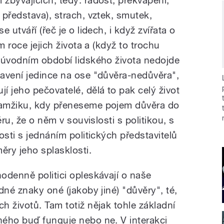
zbývajících, tedy: radost, překvapení,
představa), strach, vztek, smutek,
 utváří (řeč je o lidech, i když zvířata o
m roce jejich života a (když to trochu
 úvodním období lidského života nedojde
avení jedince na ose "důvěra-nedůvěra",
 jeho pečovatelé, dělá to pak celý život
kamžiku, kdy přeneseme pojem důvěra do
ěru, že o něm v souvislosti s politikou, s
osti s jednáním politických představitelů
ěry jeho splasklosti.
odenně politici opleskávají o naše
dné znaky oné (jakoby jiné) "důvěry", té,
 životů. Tam totiž nějak tohle základní
ého buď funguje nebo ne. V interakci