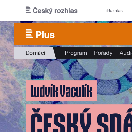
Přejít k hlavnímu obsahu
iRozhlas
Domácí
Program
Pořady
Audi