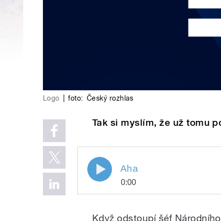
Logo
|
foto:
Český rozhlas
Tak si myslím, že už tomu 
Aha
0:00
Play
Aha
Když odstoupí šéf Národního