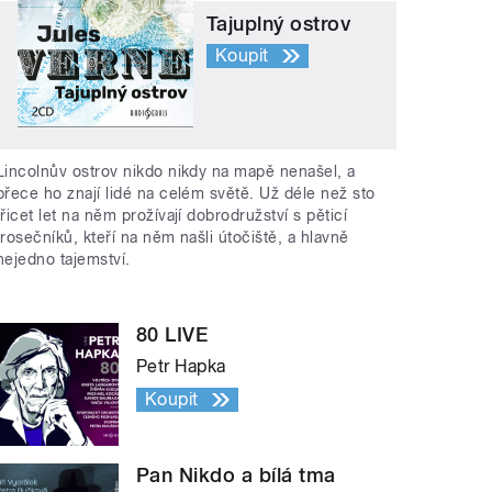
Tajuplný ostrov
Koupit
Lincolnův ostrov nikdo nikdy na mapě nenašel, a
přece ho znají lidé na celém světě. Už déle než sto
třicet let na něm prožívají dobrodružství s pěticí
trosečníků, kteří na něm našli útočiště, a hlavně
nejedno tajemství.
80 LIVE
Petr Hapka
Koupit
Pan Nikdo a bílá tma