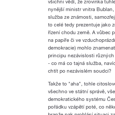
všichni vědí, že zrovinka tu
nynější ministr vnitra Bublan,
služba ze známosti, samozřejm
to celé tedy prezentuje jako 
řízení chodu země. A vůbec při
na papíře či ve vzduchoprázdn
demokracie) mohlo znamenat 
principu nezávislosti různých
- co má co tajná služba, nav
chtít po nezávislém soudci?
Takže to "aha", tohle citoslov
všechno ve státní správě, vš
demokratického systému Česk
pořádku vzápětí poté, co něk
branže pak prohlásí situaci za