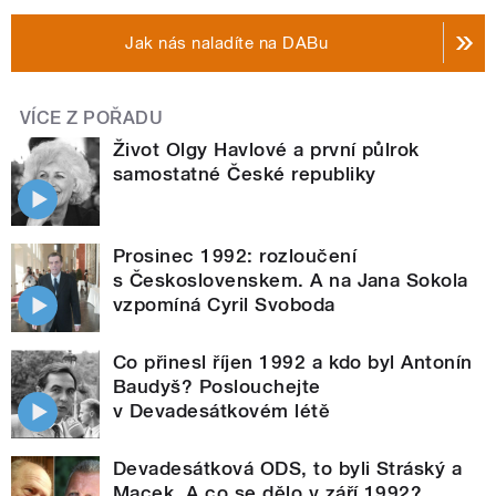
Jak nás naladíte na DABu
VÍCE Z POŘADU
Život Olgy Havlové a první půlrok
samostatné České republiky
Prosinec 1992: rozloučení
s Československem. A na Jana Sokola
vzpomíná Cyril Svoboda
Co přinesl říjen 1992 a kdo byl Antonín
Baudyš? Poslouchejte
v Devadesátkovém létě
Devadesátková ODS, to byli Stráský a
Macek. A co se dělo v září 1992?