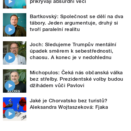
přikrývají absurdní věci
Bartkovský: Společnost se dělí na dva
tábory. Jeden argumentuje, druhý si
tvoří paralelní realitu
Joch: Sledujeme Trumpův mentální
úpadek směrem k sebestřednosti,
chaosu. A konec je v nedohlednu
Michopulos: Čeká nás občanská válka
bez střelby. Prezidentské volby budou
džihádem vůči Pavlovi
Jaké je Chorvatsko bez turistů?
Aleksandra Wojtaszeková: Fjaka