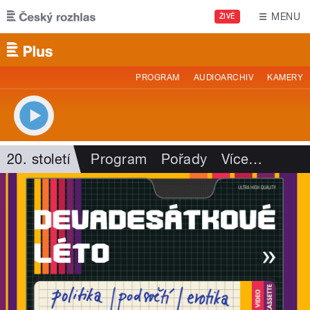
Přejít k hlavnímu obsahu
MENU
ŽIVĚ
PROGRAM
AUDIOARCHIV
KAMERY
20. století
Program
Pořady
Více
…