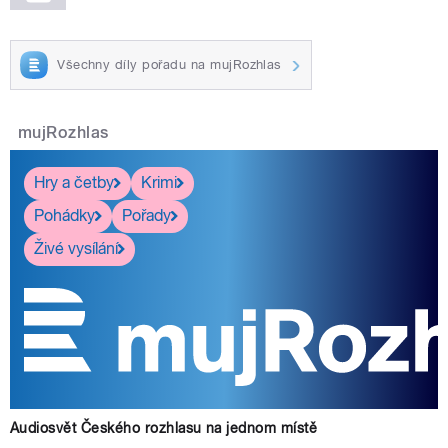
Všechny díly pořadu na mujRozhlas
mujRozhlas
Hry a četby
Krimi
Pohádky
Pořady
Živé vysílání
Audiosvět Českého rozhlasu na jednom místě