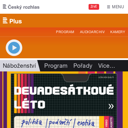
Přejít k hlavnímu obsahu
MENU
ŽIVĚ
PROGRAM
AUDIOARCHIV
KAMERY
Náboženství
Program
Pořady
Více
…