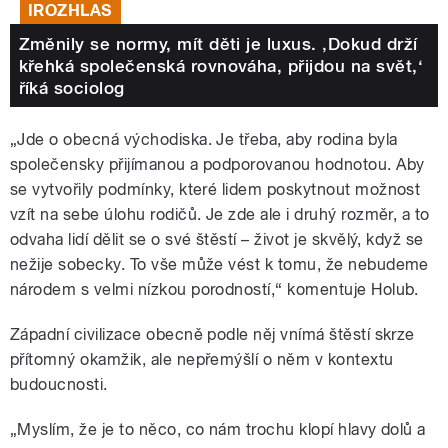
IROZHLAS
Změnily se normy, mít děti je luxus. ‚Dokud drží
křehká společenská rovnováha, přijdou na svět,‘
říká sociolog
„Jde o obecná východiska. Je třeba, aby rodina byla
společensky přijímanou a podporovanou hodnotou. Aby
se vytvořily podmínky, které lidem poskytnout možnost
vzít na sebe úlohu rodičů. Je zde ale i druhý rozměr, a to
odvaha lidí dělit se o své štěstí – život je skvělý, když se
nežije sobecky. To vše může vést k tomu, že nebudeme
národem s velmi nízkou porodností,“ komentuje Holub.
Západní civilizace obecně podle něj vnímá štěstí skrze
přítomný okamžik, ale nepřemýšlí o něm v kontextu
budoucnosti.
„Myslím, že je to něco, co nám trochu klopí hlavy dolů a