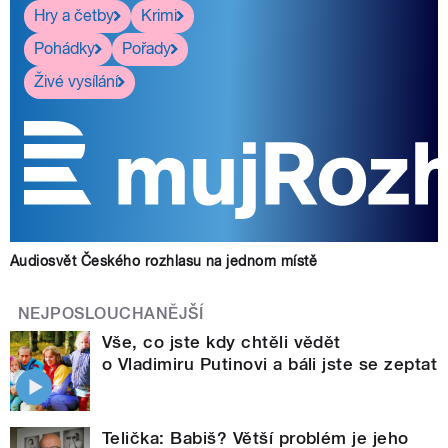
Hry a četby
Krimi
Pohádky
Pořady
Živé vysílání
Audiosvět Českého rozhlasu na jednom místě
NEJPOSLOUCHANĚJŠÍ
Vše, co jste kdy chtěli vědět
o Vladimiru Putinovi a báli jste se zeptat
Telička: Babiš? Větší problém je jeho