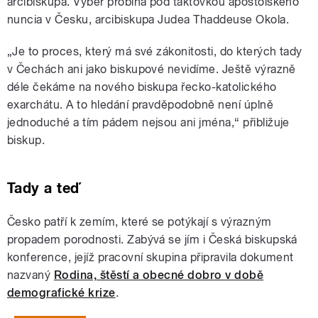
arcibiskupa.
Výběr probíhá pod taktovkou apoštolského
nuncia v Česku,
arcibiskupa Judea Thaddeuse Okola.
„Je to proces, který má své zákonitosti, do kterých tady
v Čechách ani jako biskupové nevidíme. Ještě výrazně
déle čekáme na nového biskupa řecko-katolického
exarchátu. A to hledání pravděpodobně není úplně
jednoduché a tím pádem nejsou ani jména,“ přibližuje
biskup.
Tady a teď
Česko patří k zemím, které se potýkají s výrazným
propadem porodnosti. Zabývá se jím i Česká biskupská
konference, jejíž pracovní skupina připravila dokument
nazvaný
Rodina, štěstí a obecné dobro v době
demografické krize
.