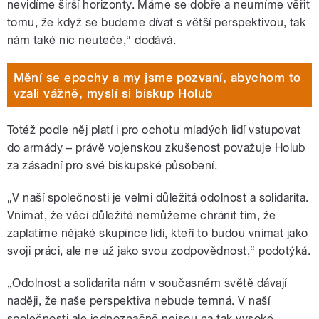
nevidíme širší horizonty. Máme se dobře a neumíme věřit
tomu, že když se budeme dívat s větší perspektivou, tak
nám také nic neuteče,“ dodává.
Mění se epochy a my jsme pozvaní, abychom to
vzali vážně, myslí si biskup Holub
Totéž podle něj platí i pro ochotu mladých lidí vstupovat
do armády – právě vojenskou zkušenost považuje Holub
za zásadní pro své biskupské působení.
„V naší společnosti je velmi důležitá odolnost a solidarita.
Vnímat, že věci důležité nemůžeme chránit tím, že
zaplatíme nějaké skupince lidí, kteří to budou vnímat jako
svoji práci, ale ne už jako svou zodpovědnost,“ podotýká.
„Odolnost a solidarita nám v současném světě dávají
naději, že naše perspektiva nebude temná. V naší
společnosti ale jednoznačně nejsou na tak vysoké