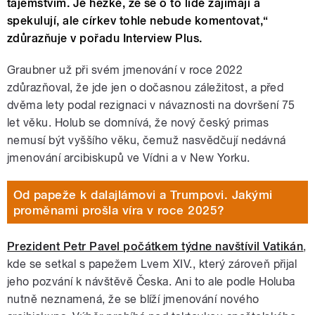
tajemstvím. Je hezké, že se o to lidé zajímají a
spekulují, ale církev tohle nebude komentovat,“
zdůrazňuje v pořadu Interview Plus.
Graubner už při svém jmenování v roce 2022
zdůrazňoval, že jde jen o dočasnou záležitost, a před
dvěma lety podal rezignaci v návaznosti na dovršení 75
let věku. Holub se domnívá, že nový český primas
nemusí být vyššího věku, čemuž nasvědčují nedávná
jmenování arcibiskupů ve Vídni a v New Yorku.
Od papeže k dalajlámovi a Trumpovi. Jakými
proměnami prošla víra v roce 2025?
Prezident Petr Pavel počátkem týdne navštívil Vatikán
,
kde se setkal s papežem Lvem XIV., který zároveň přijal
jeho pozvání k návštěvě Česka. Ani to ale podle Holuba
nutně neznamená, že se blíží jmenování nového