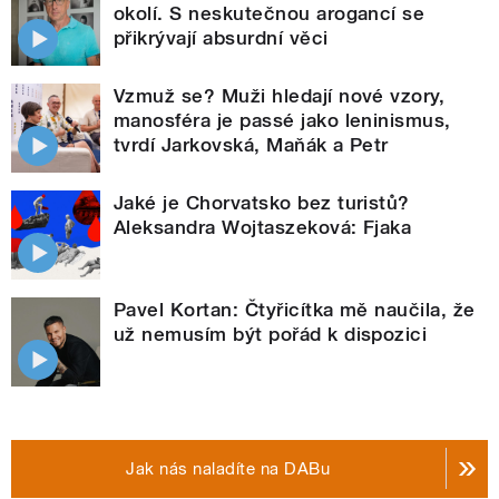
okolí. S neskutečnou arogancí se
přikrývají absurdní věci
Vzmuž se? Muži hledají nové vzory,
manosféra je passé jako leninismus,
tvrdí Jarkovská, Maňák a Petr
Jaké je Chorvatsko bez turistů?
Aleksandra Wojtaszeková: Fjaka
Pavel Kortan: Čtyřicítka mě naučila, že
už nemusím být pořád k dispozici
Jak nás naladíte na DABu