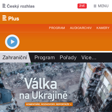
Přejít k hlavnímu obsahu
MENU
ŽIVĚ
PROGRAM
AUDIOARCHIV
KAMERY
Zahraniční
Program
Pořady
Více
…