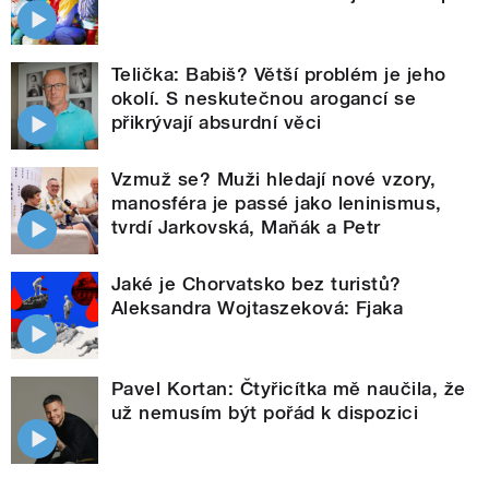
Telička: Babiš? Větší problém je jeho
okolí. S neskutečnou arogancí se
přikrývají absurdní věci
Vzmuž se? Muži hledají nové vzory,
manosféra je passé jako leninismus,
tvrdí Jarkovská, Maňák a Petr
Jaké je Chorvatsko bez turistů?
Aleksandra Wojtaszeková: Fjaka
Pavel Kortan: Čtyřicítka mě naučila, že
už nemusím být pořád k dispozici