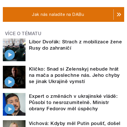
Jak nás naladíte na DABu
VÍCE O TÉMATU
Libor Dvořák: Strach z mobilizace žene
Rusy do zahraničí
Kličko: Snad si Zelenskyj nebude hrát
na mača a poslechne nás. Jeho chyby
se jinak Ukrajině vymstí
Expert o změnách v ukrajinské vládě:
Působí to nesrozumitelně. Ministr
obrany Fedorov měl úspěchy
Víchová: Kdyby měl Putin poušť, došel