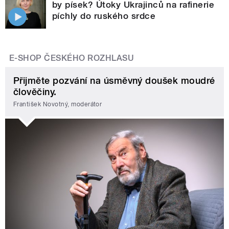
by písek? Útoky Ukrajinců na rafinerie
píchly do ruského srdce
E-SHOP ČESKÉHO ROZHLASU
Přijměte pozvání na úsměvný doušek moudré
člověčiny.
František Novotný, moderátor