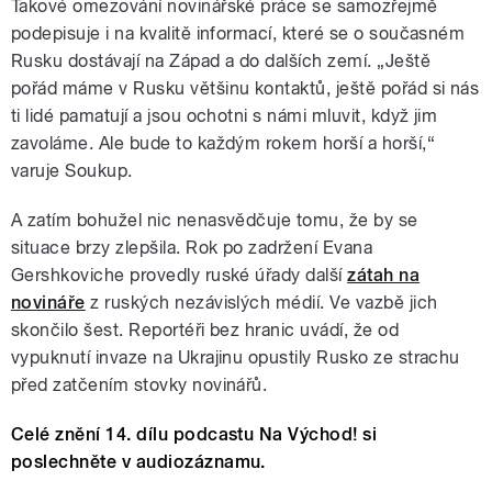
Takové omezování novinářské práce se samozřejmě
podepisuje i na kvalitě informací, které se o současném
Rusku dostávají na Západ a do dalších zemí. „Ještě
pořád máme v Rusku většinu kontaktů, ještě pořád si nás
ti lidé pamatují a jsou ochotni s námi mluvit, když jim
zavoláme. Ale bude to každým rokem horší a horší,“
varuje Soukup.
A zatím bohužel nic nenasvědčuje tomu, že by se
situace brzy zlepšila. Rok po zadržení Evana
Gershkoviche provedly ruské úřady další
zátah na
novináře
z ruských nezávislých médií. Ve vazbě jich
skončilo šest. Reportéři bez hranic uvádí, že od
vypuknutí invaze na Ukrajinu opustily Rusko ze strachu
před zatčením stovky novinářů.
Celé znění 14. dílu podcastu Na Východ! si
poslechněte v audiozáznamu.