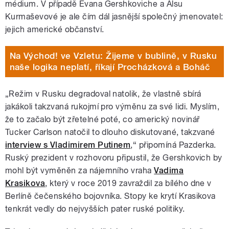
médium. V případě Evana Gershkoviche a Alsu
Kurmaševové je ale čím dál jasnější společný jmenovatel:
jejich americké občanství.
Na Východ! ve Vzletu: Žijeme v bublině, v Rusku
naše logika neplatí, říkají Procházková a Boháč
„Režim v Rusku degradoval natolik, že vlastně sbírá
jakákoli takzvaná rukojmí pro výměnu za své lidi. Myslím,
že to začalo být zřetelné poté, co americký novinář
Tucker Carlson natočil to dlouho diskutované, takzvané
interview s Vladimirem Putinem
,“ připomíná Pazderka.
Ruský prezident v rozhovoru připustil, že Gershkovich by
mohl být vyměněn za nájemního vraha
Vadima
Krasikova
, který v roce 2019 zavraždil za bílého dne v
Berlíně čečenského bojovníka. Stopy ke krytí Krasikova
tenkrát vedly do nejvyšších pater ruské politiky.