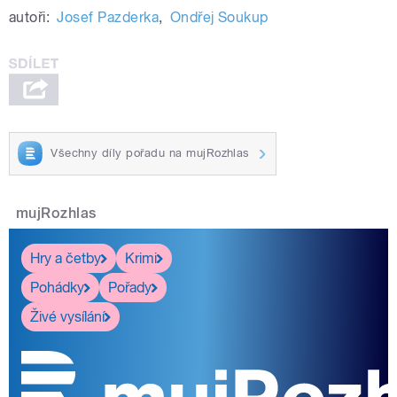
autoři:
Josef Pazderka
,
Ondřej Soukup
Všechny díly pořadu na mujRozhlas
mujRozhlas
Hry a četby
Krimi
Pohádky
Pořady
Živé vysílání