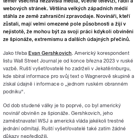
téměř všechna nezávislá média, včetně televizí, rádií a
webových stránek. Většina velkých západních médií
stáhla ze země zahraniční zpravodaje. Novináři, kteří
zůstali, mají velmi omezené pole působnosti a žijí v
nejistotě, že mohou být za svoji práci kdykoli obviněni
ze špionáže, extremismu a dalších údajných přečinů.
Jako třeba
Evan Gershkovich
. Americký korespondent
listu Wall Street Journal je od konce března 2023 v ruské
vazbě. Ruští vyšetřovatelé ho zadrželi v Jekatěrinburgu,
kde sbíral informace pro svůj text o Wagnerově skupině a
získal údajně i informace o „jednom ruském obranném
podniku“.
Od dob studené války je to poprvé, co byl americký
novinář obviněn ze špionáže. Gershkovich, jeho
zaměstnavatel WSJ a americká vláda jakékoli trestné
jednání odmítají. Ruští vyšetřovatelé také zatím žádné
důkazy nepředložili.