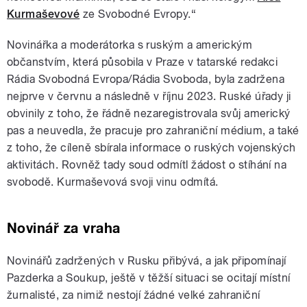
Kurmaševové
ze Svobodné Evropy.“
Novinářka a moderátorka s ruským a americkým
občanstvím, která působila v Praze v tatarské redakci
Rádia Svobodná Evropa/Rádia Svoboda, byla zadržena
nejprve v červnu a následně v říjnu 2023. Ruské úřady ji
obvinily z toho, že řádně nezaregistrovala svůj americký
pas a neuvedla, že pracuje pro zahraniční médium, a také
z toho, že cíleně sbírala informace o ruských vojenských
aktivitách. Rovněž tady soud odmítl žádost o stíhání na
svobodě. Kurmaševová svoji vinu odmítá.
Novinář za vraha
Novinářů zadržených v Rusku přibývá, a jak připomínají
Pazderka a Soukup, ještě v těžší situaci se ocitají místní
žurnalisté, za nimiž nestojí žádné velké zahraniční