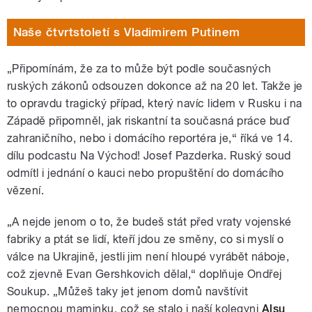
Naše čtvrtstoletí s Vladimirem Putinem
„Připomínám, že za to může být podle současných
ruských zákonů odsouzen dokonce až na 20 let. Takže je
to opravdu tragický případ, který navíc lidem v Rusku i na
Západě připomněl, jak riskantní ta současná práce buď
zahraničního, nebo i domácího reportéra je,“ říká ve 14.
dílu podcastu Na Východ! Josef Pazderka. Ruský soud
odmítl i jednání o kauci nebo propuštění do domácího
vězení.
„A nejde jenom o to, že budeš stát před vraty vojenské
fabriky a ptát se lidí, kteří jdou ze směny, co si myslí o
válce na Ukrajině, jestli jim není hloupé vyrábět náboje,
což zjevně Evan Gershkovich dělal,“ doplňuje Ondřej
Soukup. „Můžeš taky jet jenom domů navštívit
nemocnou maminku, což se stalo i naší kolegyni
Alsu