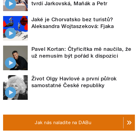
tvrdí Jarkovská, Maňák a Petr
Jaké je Chorvatsko bez turistů?
Aleksandra Wojtaszeková: Fjaka
Pavel Kortan: Čtyřicítka mě naučila, že
už nemusím být pořád k dispozici
Život Olgy Havlové a první půlrok
samostatné České republiky
Jak nás naladíte na DABu