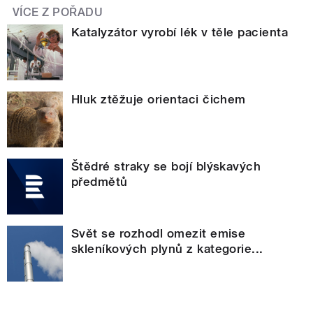
VÍCE Z POŘADU
Katalyzátor vyrobí lék v těle pacienta
Hluk ztěžuje orientaci čichem
Štědré straky se bojí blýskavých
předmětů
Svět se rozhodl omezit emise
skleníkových plynů z kategorie...