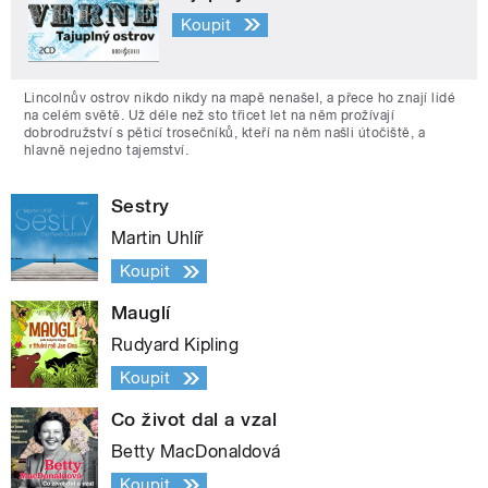
Koupit
Lincolnův ostrov nikdo nikdy na mapě nenašel, a přece ho znají lidé
na celém světě. Už déle než sto třicet let na něm prožívají
dobrodružství s pěticí trosečníků, kteří na něm našli útočiště, a
hlavně nejedno tajemství.
Sestry
Martin Uhlíř
Koupit
Mauglí
Rudyard Kipling
Koupit
Co život dal a vzal
Betty MacDonaldová
Koupit