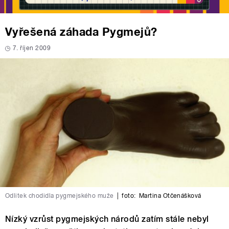
Vyřešená záhada Pygmejů?
7. říjen 2009
Odlitek chodidla pygmejského muže
|
foto:
Martina Otčenášková
Nízký vzrůst pygmejských národů zatím stále nebyl