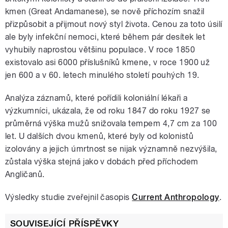
kmen (Great Andamanese), se nově příchozím snažil
přizpůsobit a přijmout nový styl života. Cenou za toto úsilí
ale byly infekční nemoci, které během pár desítek let
vyhubily naprostou většinu populace. V roce 1850
existovalo asi 6000 příslušníků kmene, v roce 1900 už
jen 600 a v 60. letech minulého století pouhých 19.
Analýza záznamů, které pořídili koloniální lékaři a
výzkumníci, ukázala, že od roku 1847 do roku 1927 se
průměrná výška mužů snižovala tempem 4,7 cm za 100
let. U dalších dvou kmenů, které byly od kolonistů
izolovány a jejich úmrtnost se nijak významně nezvýšila,
zůstala výška stejná jako v dobách před příchodem
Angličanů.
Výsledky studie zveřejnil časopis
Current Anthropology
.
SOUVISEJÍCÍ PŘÍSPĚVKY