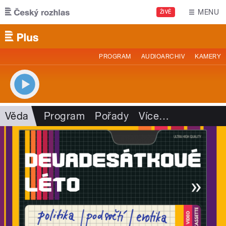
Přejít k hlavnímu obsahu
MENU
ŽIVĚ
PROGRAM
AUDIOARCHIV
KAMERY
Věda
Program
Pořady
Více
…