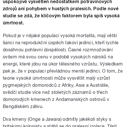
uspokojivě vysvětlen nedostatkem potravinových
zdrojů ani pohybem v hustých pralesích. Podle nové
studie se zdá, že klíčovým faktorem byla spíš vysoká
úmrtnost.
Pokud je v nějaké populaci vysoká mortalita, mají větší
šanci na reprodukční úspěch takoví jedinci, kteří rychle
dosáhnou pohlavní dospělosti. Časné rozmnožování
ovšem má svou cenu v podobě vysokých nároků na
energii, které jdou na úkor tělesného vzrůstu. Výsledkem
pak je, že v populaci převládnou menší jedinci. O tom, že
teorie vysoké úmrtnosti může vysvětlit malý vzrůst
pygmejských domorodců z Afriky, Asie a Austrálie,
svědčí studie více než stoletých záznamů o třech
domorodých kmenech z Andamanských ostrovů v
Bengálském zálivu.
Dva kmeny (Onge a Jawara) odmítly jakékoli styky s
britskými kolonisty a stáhli se do pralesní izolace. Třetí