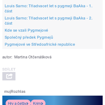
Louis Sarno: Třiadvacet let s pygmeji BaAka - 1.
část
Louis Sarno: Třiadvacet let s pygmeji BaAka - 2.
část
Kde se vzali Pygmejové
Společný předek Pygmejů
Pygmejové ve Středoafrické republice
autor:
Martina Otčenášková
mujRozhlas
Hry a četby
Krimi