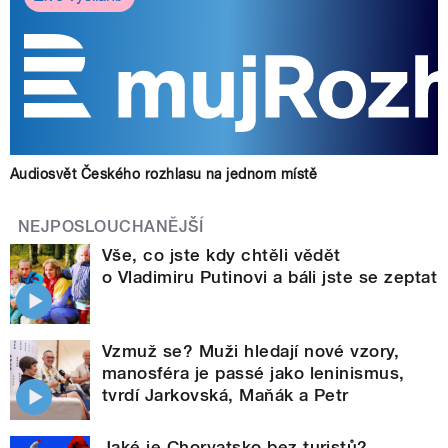
Audiosvět Českého rozhlasu na jednom místě
NEJPOSLOUCHANĚJŠÍ
Vše, co jste kdy chtěli vědět
o Vladimiru Putinovi a báli jste se zeptat
Vzmuž se? Muži hledají nové vzory,
manosféra je passé jako leninismus,
tvrdí Jarkovská, Maňák a Petr
Jaké je Chorvatsko bez turistů?