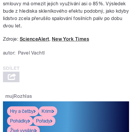
smlouvy má omezit jejich využívání asi o 85%. Výsledek
bude z hlediska skleníkového efektu podobný, jako kdyby
lidstvo zcela přerušilo spalování fosilních paliv po dobu
dvou let.
Zdroje:
ScienceAlert
,
New York Times
autor:
Pavel Vachtl
mujRozhlas
Hry a četby
Krimi
Pohádky
Pořady
Živé vysílání