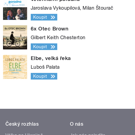
Jaroslava Vykoupilová, Milan Štourač
Koupit
6x Otec Brown
Gilbert Keith Chesterton
Koupit
Elbe, velká řeka
Luboš Palata
Koupit
Český rozhlas
O nás