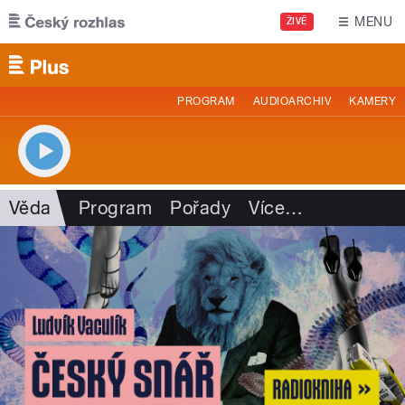
Přejít k hlavnímu obsahu
MENU
ŽIVĚ
PROGRAM
AUDIOARCHIV
KAMERY
Věda
Program
Pořady
Více
…