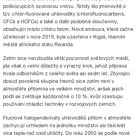
poškozujících ozonovou vrstvu. Tehdy šlo jmenovitě o
tzv. chlór-fluorované uhlovodíky (chlorofluorocarbons,
CFCs a HCFCs) a také o další podobné sloučeniny,
obsahující místo chlóru brom. Nová smlouva, která začne
účinkovat v roce 2019, byla uzavřena v Kigali, hlavním
městě afrického státu Rwanda.
Zatím sice nevzbudila větší pozornost světových médií,
jde však o velmi důležitý a výrazný krok, jehož příprava
trvala odborníkům z celého světa asi sedm let. Zbývající
dosud povolená skupina freonů sice zatím není v
atmosféře přítomna ve velkém množství, avšak jejich
podíl se zvětšuje každoročně o 10 %, kvůli vzestupu
používání chladící techniky v rozvojových zemích.
Fluorové halogenderiváty uhlovodíků přitom v atmosféře
zachycují vzhledem na jednotku množství asi tisíckrát
více tepla než oxid uhličitý. Do roku 2050 se podle nové