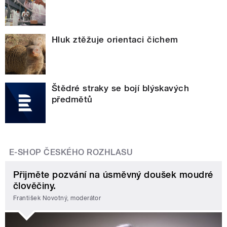
Hluk ztěžuje orientaci čichem
Štědré straky se bojí blýskavých
předmětů
E-SHOP ČESKÉHO ROZHLASU
Přijměte pozvání na úsměvný doušek moudré
člověčiny.
František Novotný, moderátor