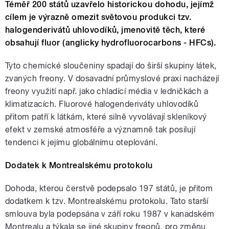
Téměř 200 států uzavřelo historickou dohodu, jejímž
cílem je výrazně omezit světovou produkci tzv.
halogenderivátů uhlovodíků, jmenovitě těch, které
obsahují fluor (anglicky hydrofluorocarbons - HFCs).
Tyto chemické sloučeniny spadají do širší skupiny látek,
zvaných freony. V dosavadní průmyslové praxi nacházejí
freony využití např. jako chladící média v ledničkách a
klimatizacích. Fluorové halogenderiváty uhlovodíků
přitom patří k látkám, které silně vyvolávají skleníkový
efekt v zemské atmosféře a významně tak posilují
tendenci k jejímu globálnímu oteplování.
Dodatek k Montrealskému protokolu
Dohoda, kterou čerstvě podepsalo 197 států, je přitom
dodatkem k tzv. Montrealskému protokolu. Tato starší
smlouva byla podepsána v září roku 1987 v kanadském
Montrealu a týkala se jiné skupiny freonů, pro změnu