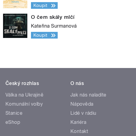
Koupit
O čem skály mlčí
Kateřina Surmanová
Koupit
Český rozhlas
O nás
Válka na Ukrajině
Jak nás naladíte
Komunální volby
Nápověda
Stanice
Lidé v rádiu
eShop
Kariéra
Kontakt