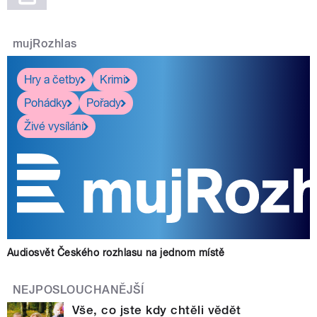
mujRozhlas
Hry a četby
Krimi
Pohádky
Pořady
Živé vysílání
Audiosvět Českého rozhlasu na jednom místě
NEJPOSLOUCHANĚJŠÍ
Vše, co jste kdy chtěli vědět