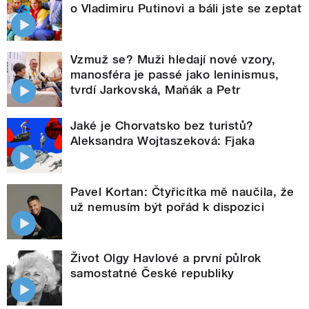
o Vladimiru Putinovi a báli jste se zeptat
Vzmuž se? Muži hledají nové vzory,
manosféra je passé jako leninismus,
tvrdí Jarkovská, Maňák a Petr
Jaké je Chorvatsko bez turistů?
Aleksandra Wojtaszeková: Fjaka
Pavel Kortan: Čtyřicítka mě naučila, že
už nemusím být pořád k dispozici
Život Olgy Havlové a první půlrok
samostatné České republiky