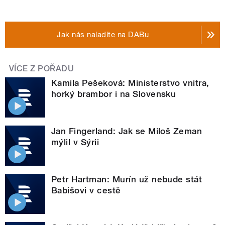
Jak nás naladíte na DABu
VÍCE Z POŘADU
Kamila Pešeková: Ministerstvo vnitra,
horký brambor i na Slovensku
Jan Fingerland: Jak se Miloš Zeman
mýlil v Sýrii
Petr Hartman: Murín už nebude stát
Babišovi v cestě