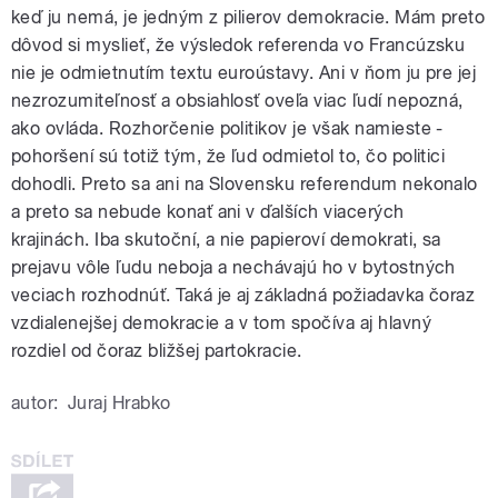
keď ju nemá, je jedným z pilierov demokracie. Mám preto
dôvod si myslieť, že výsledok referenda vo Francúzsku
nie je odmietnutím textu euroústavy. Ani v ňom ju pre jej
nezrozumiteľnosť a obsiahlosť oveľa viac ľudí nepozná,
ako ovláda. Rozhorčenie politikov je však namieste -
pohoršení sú totiž tým, že ľud odmietol to, čo politici
dohodli. Preto sa ani na Slovensku referendum nekonalo
a preto sa nebude konať ani v ďalších viacerých
krajinách. Iba skutoční, a nie papieroví demokrati, sa
prejavu vôle ľudu neboja a nechávajú ho v bytostných
veciach rozhodnúť. Taká je aj základná požiadavka čoraz
vzdialenejšej demokracie a v tom spočíva aj hlavný
rozdiel od čoraz bližšej partokracie.
autor:
Juraj Hrabko