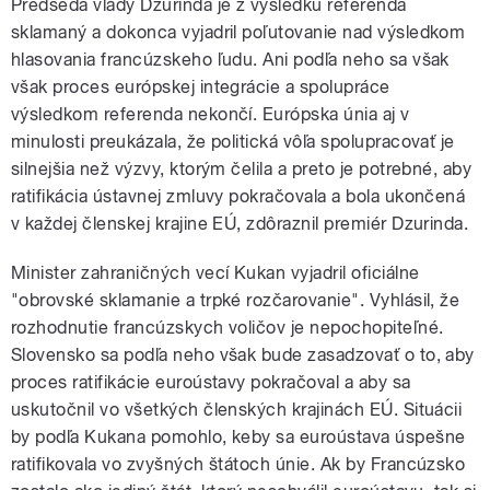
Predseda vlády Dzurinda je z výsledku referenda
sklamaný a dokonca vyjadril poľutovanie nad výsledkom
hlasovania francúzskeho ľudu. Ani podľa neho sa však
však proces európskej integrácie a spolupráce
výsledkom referenda nekončí. Európska únia aj v
minulosti preukázala, že politická vôľa spolupracovať je
silnejšia než výzvy, ktorým čelila a preto je potrebné, aby
ratifikácia ústavnej zmluvy pokračovala a bola ukončená
v každej členskej krajine EÚ, zdôraznil premiér Dzurinda.
Minister zahraničných vecí Kukan vyjadril oficiálne
"obrovské sklamanie a trpké rozčarovanie". Vyhlásil, že
rozhodnutie francúzskych voličov je nepochopiteľné.
Slovensko sa podľa neho však bude zasadzovať o to, aby
proces ratifikácie euroústavy pokračoval a aby sa
uskutočnil vo všetkých členských krajinách EÚ. Situácii
by podľa Kukana pomohlo, keby sa euroústava úspešne
ratifikovala vo zvyšných štátoch únie. Ak by Francúzsko