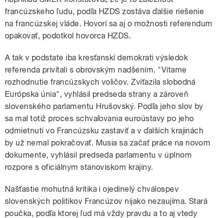
francúzskeho ľudu, podľa HZDS zostáva ďalšie riešenie
na francúzskej vláde. Hovorí sa aj o možnosti referendum
opakovať, podotkol hovorca HZDS.
A tak v podstate iba kresťanskí demokrati výsledok
referenda privítali s obrovským nadšením. "Vítame
rozhodnutie francúzskych voličov. Zvíťazila slobodná
Európska únia", vyhlásil predseda strany a zároveň
slovenského parlamentu Hrušovský. Podľa jeho slov by
sa mal totiž proces schvaľovania euroústavy po jeho
odmietnutí vo Francúzsku zastaviť a v ďalších krajinách
by už nemal pokračovať. Musia sa začať práce na novom
dokumente, vyhlásil predseda parlamentu v úplnom
rozpore s oficiálnym stanoviskom krajiny.
Našťastie mohutná kritika i ojedinelý chválospev
slovenských politikov Francúzov nijako nezaujíma. Stará
poučka, podľa ktorej ľud má vždy pravdu a to aj vtedy