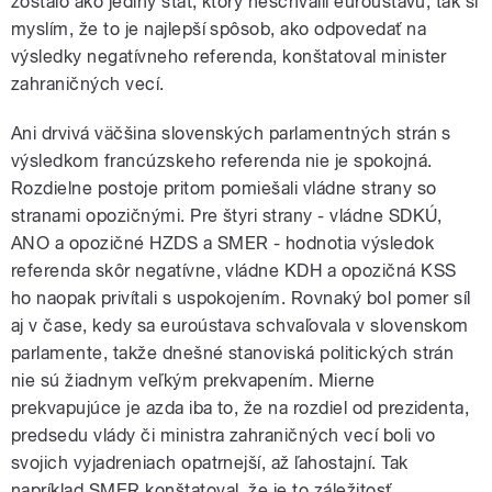
zostalo ako jediný štát, ktorý neschválil euroústavu, tak si
myslím, že to je najlepší spôsob, ako odpovedať na
výsledky negatívneho referenda, konštatoval minister
zahraničných vecí.
Ani drvivá väčšina slovenských parlamentných strán s
výsledkom francúzskeho referenda nie je spokojná.
Rozdielne postoje pritom pomiešali vládne strany so
stranami opozičnými. Pre štyri strany - vládne SDKÚ,
ANO a opozičné HZDS a SMER - hodnotia výsledok
referenda skôr negatívne, vládne KDH a opozičná KSS
ho naopak privítali s uspokojením. Rovnaký bol pomer síl
aj v čase, kedy sa euroústava schvaľovala v slovenskom
parlamente, takže dnešné stanoviská politických strán
nie sú žiadnym veľkým prekvapením. Mierne
prekvapujúce je azda iba to, že na rozdiel od prezidenta,
predsedu vlády či ministra zahraničných vecí boli vo
svojich vyjadreniach opatrnejší, až ľahostajní. Tak
napríklad SMER konštatoval, že je to záležitosť