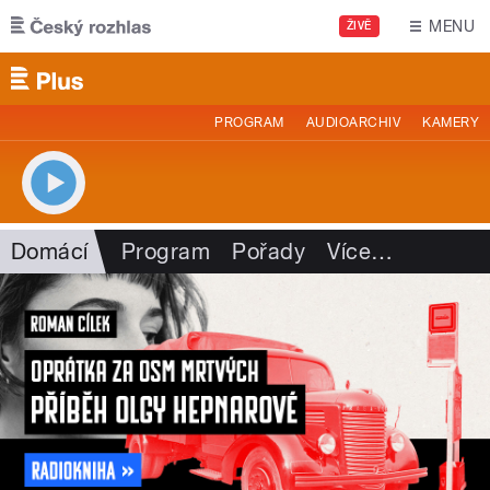
Přejít k hlavnímu obsahu
MENU
ŽIVĚ
PROGRAM
AUDIOARCHIV
KAMERY
Domácí
Program
Pořady
Více
…