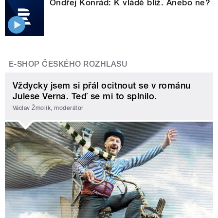
Ondřej Konrád: K vládě blíž. Anebo ne?
E-SHOP ČESKÉHO ROZHLASU
Vždycky jsem si přál ocitnout se v románu
Julese Verna. Teď se mi to splnilo.
Václav Žmolík, moderátor