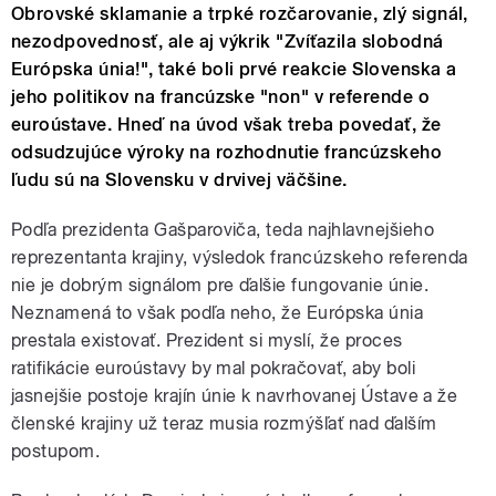
Obrovské sklamanie a trpké rozčarovanie, zlý signál,
nezodpovednosť, ale aj výkrik "Zvíťazila slobodná
Európska únia!", také boli prvé reakcie Slovenska a
jeho politikov na francúzske "non" v referende o
euroústave. Hneď na úvod však treba povedať, že
odsudzujúce výroky na rozhodnutie francúzskeho
ľudu sú na Slovensku v drvivej väčšine.
Podľa prezidenta Gašparoviča, teda najhlavnejšieho
reprezentanta krajiny, výsledok francúzskeho referenda
nie je dobrým signálom pre ďalšie fungovanie únie.
Neznamená to však podľa neho, že Európska únia
prestala existovať. Prezident si myslí, že proces
ratifikácie euroústavy by mal pokračovať, aby boli
jasnejšie postoje krajín únie k navrhovanej Ústave a že
členské krajiny už teraz musia rozmýšľať nad ďalším
postupom.