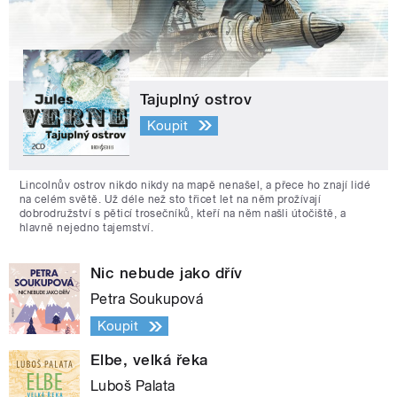
Tajuplný ostrov
Koupit
Lincolnův ostrov nikdo nikdy na mapě nenašel, a přece ho znají lidé
na celém světě. Už déle než sto třicet let na něm prožívají
dobrodružství s pěticí trosečníků, kteří na něm našli útočiště, a
hlavně nejedno tajemství.
Nic nebude jako dřív
Petra Soukupová
Koupit
Elbe, velká řeka
Luboš Palata