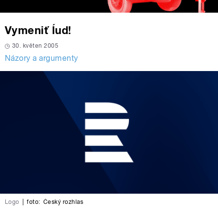
Vymeniť ĺud!
30. květen 2005
Názory a argumenty
Logo
|
foto:
Český rozhlas