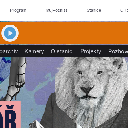
Program
mujRozhlas
Stanice
O r
oarchiv
Kamery
O stanici
Projekty
Rozhov