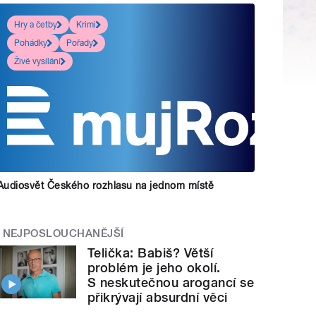
Hry a četby
Krimi
Pohádky
Pořady
Živé vysílání
Audiosvět Českého rozhlasu na jednom místě
NEJPOSLOUCHANĚJŠÍ
Telička: Babiš? Větší
problém je jeho okolí.
S neskutečnou arogancí se
přikrývají absurdní věci