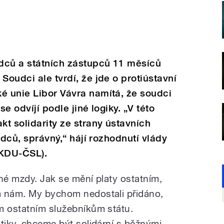
udců a státních zástupců 11 měsíců
. Soudci ale tvrdí, že jde o protiústavní
é unie Libor Vávra namítá, že soudci
 se odvíjí podle jiné logiky. „V této
kt solidarity ze strany ústavních
oudců, správný,“ hájí rozhodnutí vlády
(KDU-ČSL).
rné mzdy. Jak se mění platy ostatním,
m nám. My bychom nedostali přidáno,
m ostatním služebníkům státu.
tiky, chceme být solidární s běžnými