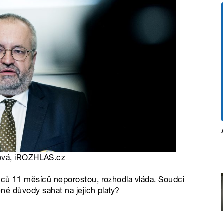
ová
, iROZHLAS.cz
upců 11 měsíců neporostou, rozhodla vláda. Soudci
něné důvody sahat na jejich platy?