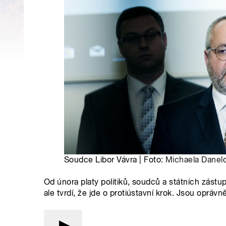
Soudce Libor Vávra | Foto:
Michaela Danel
Od února platy politiků, soudců a státních zást
ale tvrdí, že jde o protiústavní krok. Jsou opráv