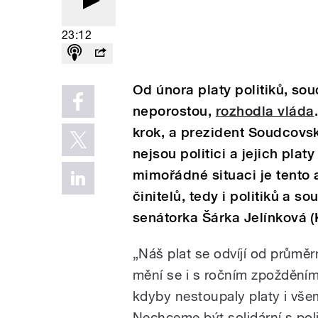
23:12
Od února platy politiků, so
neporostou,
rozhodla vláda
krok, a prezident Soudcovsk
nejsou politici a jejich platy
mimořádné situaci je tento a
činitelů, tedy i politiků a s
senátorka Šárka Jelínková 
„Náš plat se odvíjí od průmě
mění se i s ročním zpoždění
kdyby nestoupaly platy i vše
Nechceme být solidární s poli