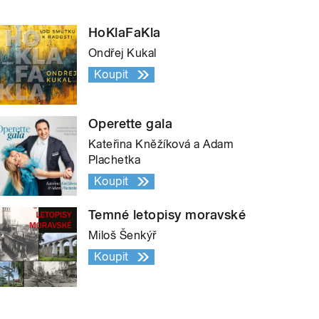
HoKlaFaKla
Ondřej Kukal
Koupit
Operette gala
Kateřina Kněžíková a Adam
Plachetka
Koupit
Temné letopisy moravské
Miloš Šenkýř
Koupit