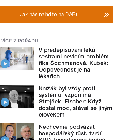
Jak nás naladíte na DABu
VÍCE Z POŘADU
V předepisování léků
sestrami nevidím problém,
říká Šochmanová. Kubek:
Odpovědnost je na
lékařích
Knížák byl vždy proti
systému, vzpomíná
Strejček. Fischer: Když
dostal moc, stával se jiným
člověkem
Nechceme podvázat
hospodářský růst, tvrdí
SPD. Investujeme hodně,