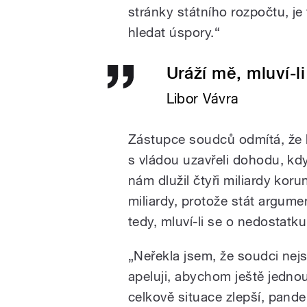
stránky státního rozpočtu, je
hledat úspory.“
Uráží mě, mluví-li
Libor Vávra
Zástupce soudců odmítá, že by
s vládou uzavřeli dohodu, kd
nám dlužil čtyři miliardy koru
miliardy, protože stát argume
tedy, mluví-li se o nedostatku 
„Neřekla jsem, že soudci nejs
apeluji, abychom ještě jednou
celkově situace zlepší, pand