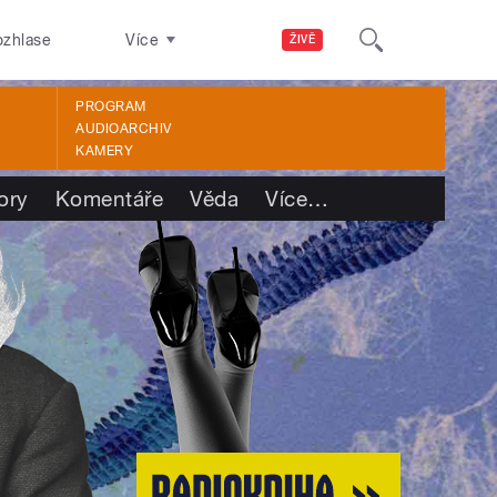
ozhlase
Více
ŽIVĚ
PROGRAM
AUDIOARCHIV
KAMERY
ory
Komentáře
Věda
Více
…