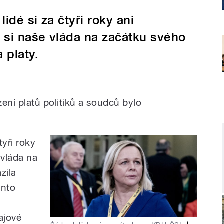
lidé si za čtyři roky ani
si naše vláda na začátku svého
 platy.
ení platů politiků a soudců bylo
tyři roky
 vláda na
zila
ento
dajové