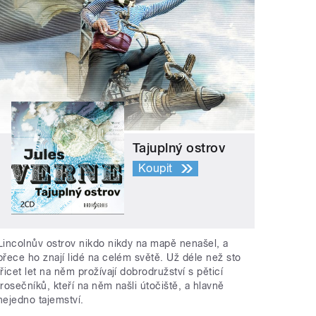
Tajuplný ostrov
Koupit
Lincolnův ostrov nikdo nikdy na mapě nenašel, a
přece ho znají lidé na celém světě. Už déle než sto
třicet let na něm prožívají dobrodružství s pěticí
trosečníků, kteří na něm našli útočiště, a hlavně
nejedno tajemství.