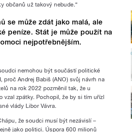
nky občanů už takový nebude.“
ů se může zdát jako malá, ale
ké peníze. Stát je může použít na
pomoci nejpotřebnějším.
 soudci nemohou být součástí politické
d, proč Andrej Babiš (ANO) svůj návrh na
telů na rok 2022 pozměnil tak, že u
vzal zpátky. Pochopil, že by si tím uřízl
né vlády Libor Vávra.
Chápu, že soudci musí být nezávislí –
tejně jako politici. Úspora 600 milionů