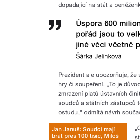
dopadající na stát a peněže
Úspora 600 milion
pořád jsou to vel
jiné věci včetně 
Šárka Jelínková
Prezident ale upozorňuje, že
hry či soupeření. „To je důvo
zmrazení platů ústavních čini
soudců a státních zástupců to 
ostudu,“ odmítá návrh součas
„
Jan Januš: Soudci mají
brát přes 100 tisíc, Miloš
s