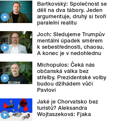
Bartkovský: Společnost se
dělí na dva tábory. Jeden
argumentuje, druhý si tvoří
paralelní realitu
Joch: Sledujeme Trumpův
mentální úpadek směrem
k sebestřednosti, chaosu.
A konec je v nedohlednu
Michopulos: Čeká nás
občanská válka bez
střelby. Prezidentské volby
budou džihádem vůči
Pavlovi
Jaké je Chorvatsko bez
turistů? Aleksandra
Wojtaszeková: Fjaka