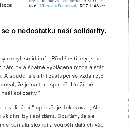
Šárka Jelínková, senátorka za KDU-ČSL
|
 třeba
foto:
Michaela Danelová
,
iROZHLAS.cz
 se o nedostatku naší solidarity.
 nebyli solidární. „Před šesti lety jsme
y nám byla špatně vyplácena mzda a stát
n. A soudci a státní zástupci se vzdali 3,5
ntoval, že je na tom špatně. Uráží mě
naší solidarity.“
ou solidární,“ upřesňuje Jelínková. „Ale
 všichni byli solidární. Doufám, že se
emie pomalu skončí a souběh dalších věcí