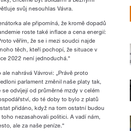
ětluje svůj nesouhlas Vávra.
enátorka ale připomíná, že kromě dopadů
andemie roste také inflace a cena energií:
Proto věřím, že se i mezi soudci najde
noho těch, kteří pochopí, že situace v
oce 2022 není jednoduchá.“
o ale nahrává Vávrovi: „Právě proto
ředloni parlament změnil naše platy tak,
e se odvíjejí od průměrné mzdy v celém
ospodářství, do té doby to bylo z platů
tat přidáno, když na tom ostatní budou
toho nezasahovali politici. A vadí nám,
esto, ale za naše peníze.“