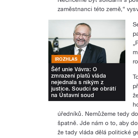
zaměstnanci této země,“ vysv
S
p
„
m
IROZHLAS
r
Šéf unie Vávra: O
zmrazení platů vláda
T
nejednala s nikým z
p
justice. Soudci se obrátí
na Ústavní soud
ž
h
úředníků. Nemůžeme tedy dos
špatně. Jde nám o to, aby do 
že tady vláda dělá politické g