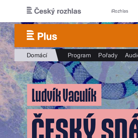
Přejít k hlavnímu obsahu
iRozhlas
Domácí
Program
Pořady
Audi