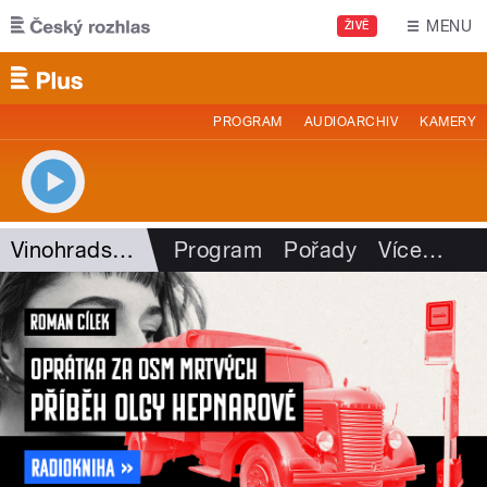
Přejít k hlavnímu obsahu
MENU
ŽIVĚ
PROGRAM
AUDIOARCHIV
KAMERY
Vinohradská 12
Program
Pořady
Více
…