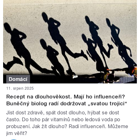
Domácí
11. srpen 2025
Recept na dlouhověkost. Mají ho influenceři?
Buněčný biolog radí dodržovat „svatou trojici“
Jíst dost zdravě, spát dost dlouho, hýbat se dost
často. Do toho pár vitamínů nebo ledová voda po
probuzení. Jak žít dlouho? Radí influenceři. Můžeme
jim věřit?