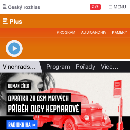
Přejít k hlavnímu obsahu
MENU
ŽIVĚ
PROGRAM
AUDIOARCHIV
KAMERY
Vinohradská 12
Program
Pořady
Více
…