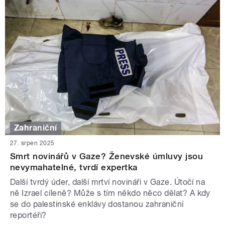
Zahraniční
27. srpen 2025
Smrt novinářů v Gaze? Ženevské úmluvy jsou
nevymahatelné, tvrdí expertka
Další tvrdý úder, další mrtví novináři v Gaze. Útočí na
ně Izrael cíleně? Může s tím někdo něco dělat? A kdy
se do palestinské enklávy dostanou zahraniční
reportéři?