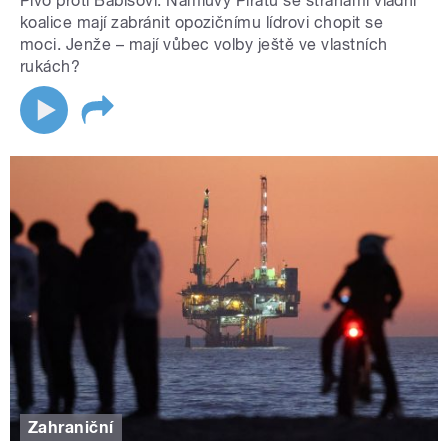
Pivo proti Babišovi. Námluvy Pirátů se stranami vládní
koalice mají zabránit opozičnímu lídrovi chopit se
moci. Jenže – mají vůbec volby ještě ve vlastních
rukách?
Zahraniční