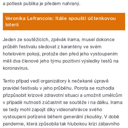
a potlesk publika je předem nahraný.
Veronika Lefrancois: Itálie spouští účtenkovou
loterii
Jeden ze soutěžících, zpěvák Irama, musel dokonce
průběh festivalu sledovat z karantény ve svém
hotelovém pokoji, protože den před jeho vystoupením
měli dva členové jeho týmu pozitivní výsledky testů na
koronavirus.
Tento případ vedl organizátory k nečekané úpravě
pravidel festivalu v jeho průběhu. Porota se rozhodla
přizpůsobit krizové zdravotní situaci a umožnit umělcům
v případě nutnosti zúčastnit se soutěže i na dálku. Irama
se tedy mohl zapojit díky videonahrávce svého
vystoupení pořízené během generální zkoušky. V době
pandemie, která způsobila tak hlubokou krizi zábavního