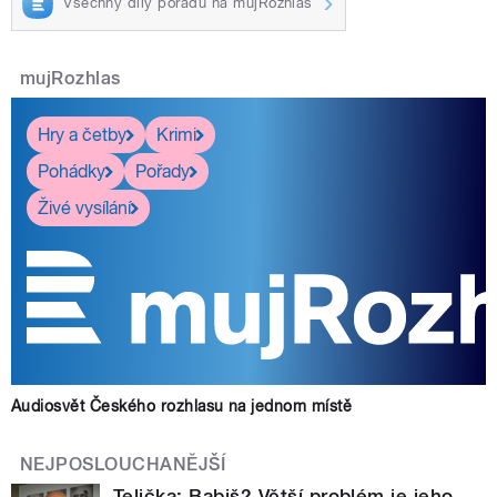
Všechny díly pořadu na mujRozhlas
mujRozhlas
Hry a četby
Krimi
Pohádky
Pořady
Živé vysílání
Audiosvět Českého rozhlasu na jednom místě
NEJPOSLOUCHANĚJŠÍ
Telička: Babiš? Větší problém je jeho