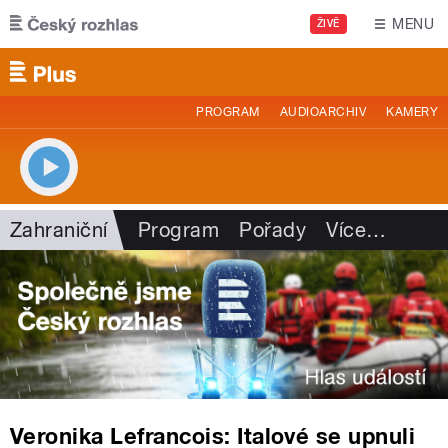
Přejít k hlavnímu obsahu
MENU
ŽIVĚ
PROGRAM
AUDIOARCHIV
KAMERY
Zahraniční
Program
Pořady
Více
…
Veronika Lefrancois: Italové se upnuli