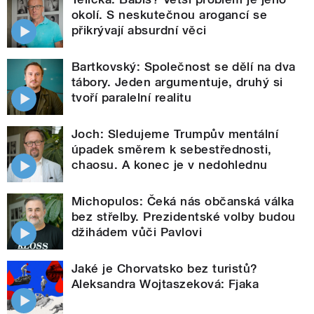
okolí. S neskutečnou arogancí se
přikrývají absurdní věci
Bartkovský: Společnost se dělí na dva
tábory. Jeden argumentuje, druhý si
tvoří paralelní realitu
Joch: Sledujeme Trumpův mentální
úpadek směrem k sebestřednosti,
chaosu. A konec je v nedohlednu
Michopulos: Čeká nás občanská válka
bez střelby. Prezidentské volby budou
džihádem vůči Pavlovi
Jaké je Chorvatsko bez turistů?
Aleksandra Wojtaszeková: Fjaka