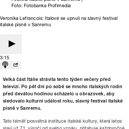
Foto: Fotobanka Profimedia
Veronika Lefrancois: Italové se upnuli na slavný festival
italské písně v Sanremu
3:15
Velká část Itálie strávila tento týden večery před
televizí. Po pět dní po sobě se mnoho italských rodin
před devátou hodinou scházelo u obrazovek, aby
sledovalo kulturní událost roku, slavný festival italské
písně v Sanremu.
Tato téměř posvátná instituce italské kultury, která letos
slaví už 71. výročí od svého vzniku, přitahuje každoročně