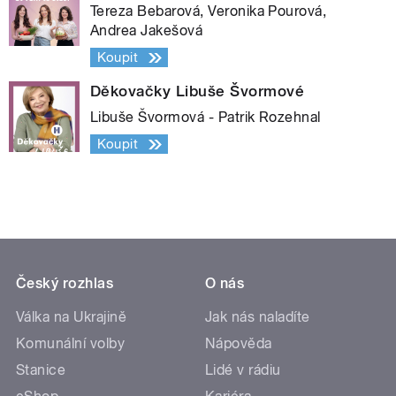
Tereza Bebarová, Veronika Pourová,
Andrea Jakešová
Koupit
Děkovačky Libuše Švormové
Libuše Švormová - Patrik Rozehnal
Koupit
Český rozhlas
O nás
Válka na Ukrajině
Jak nás naladíte
Komunální volby
Nápověda
Stanice
Lidé v rádiu