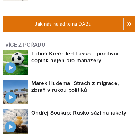
Jak nás naladíte na DABu
VÍCE Z POŘADU
Luboš Kreč: Ted Lasso – pozitivní
dopink nejen pro manažery
Marek Hudema: Strach z migrace,
zbraň v rukou politiků
Ondřej Soukup: Rusko sází na rakety