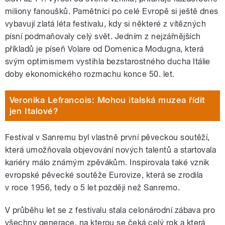
miliony fanoušků. Pamětníci po celé Evropě si ještě dnes
vybavují zlatá léta festivalu, kdy si některé z vítězných
písní podmaňovaly celý svět. Jedním z nejzářnějších
příkladů je píseň Volare od Domenica Modugna, která
svým optimismem vystihla bezstarostného ducha Itálie
doby ekonomického rozmachu konce 50. let.
Veronika Lefrancois: Mohou italská muzea řídit
jen Italové?
Festival v Sanremu byl vlastně první pěveckou soutěží,
která umožňovala objevování nových talentů a startovala
kariéry málo známým zpěvákům. Inspirovala také vznik
evropské pěvecké soutěže Eurovize, která se zrodila
v roce 1956, tedy o 5 let později než Sanremo.
V průběhu let se z festivalu stala celonárodní zábava pro
všechny generace, na kterou se čeká celý rok a která