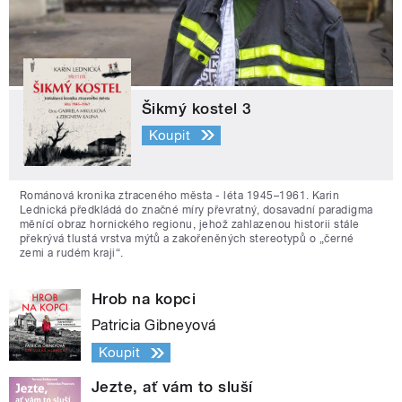
Šikmý kostel 3
Koupit
Románová kronika ztraceného města - léta 1945–1961. Karin
Lednická předkládá do značné míry převratný, dosavadní paradigma
měnící obraz hornického regionu, jehož zahlazenou historii stále
překrývá tlustá vrstva mýtů a zakořeněných stereotypů o „černé
zemi a rudém kraji“.
Hrob na kopci
Patricia Gibneyová
Koupit
Jezte, ať vám to sluší