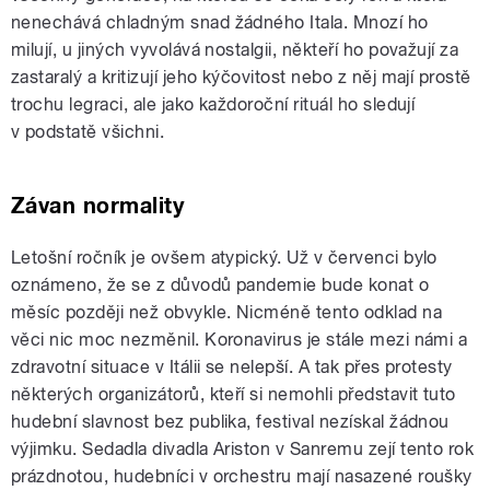
nenechává chladným snad žádného Itala. Mnozí ho
milují, u jiných vyvolává nostalgii, někteří ho považují za
zastaralý a kritizují jeho kýčovitost nebo z něj mají prostě
trochu legraci, ale jako každoroční rituál ho sledují
v podstatě všichni.
Závan normality
Letošní ročník je ovšem atypický. Už v červenci bylo
oznámeno, že se z důvodů pandemie bude konat o
měsíc později než obvykle. Nicméně tento odklad na
věci nic moc nezměnil. Koronavirus je stále mezi námi a
zdravotní situace v Itálii se nelepší. A tak přes protesty
některých organizátorů, kteří si nemohli představit tuto
hudební slavnost bez publika, festival nezískal žádnou
výjimku. Sedadla divadla Ariston v Sanremu zejí tento rok
prázdnotou, hudebníci v orchestru mají nasazené roušky