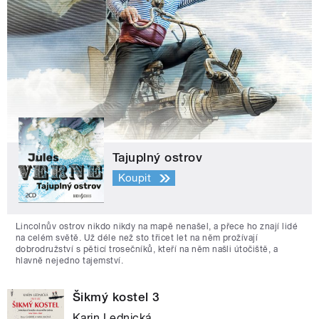
Tajuplný ostrov
Koupit
Lincolnův ostrov nikdo nikdy na mapě nenašel, a přece ho znají lidé
na celém světě. Už déle než sto třicet let na něm prožívají
dobrodružství s pěticí trosečníků, kteří na něm našli útočiště, a
hlavně nejedno tajemství.
Šikmý kostel 3
Karin Lednická