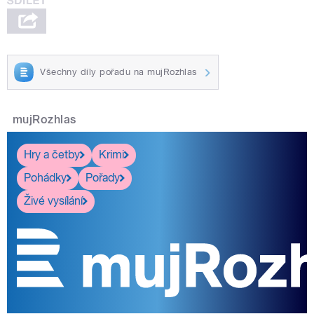
Všechny díly pořadu na mujRozhlas
mujRozhlas
Hry a četby
Krimi
Pohádky
Pořady
Živé vysílání