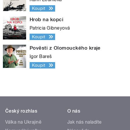
Koupit
Hrob na kopci
Patricia Gibneyová
Koupit
Pověsti z Olomouckého kraje
Igor Bareš
Koupit
Český rozhlas
O nás
Válka na Ukrajině
Jak nás naladíte