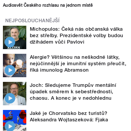
Audiosvět Českého rozhlasu na jednom místě
NEJPOSLOUCHANĚJŠÍ
Michopulos: Čeká nás občanská válka
bez střelby. Prezidentské volby budou
džihádem vůči Pavlovi
Alergie? Většinou na neškodné látky,
nejúčinnější je imunitní systém přeučit,
říká imunolog Abramson
Joch: Sledujeme Trumpův mentální
úpadek směrem k sebestřednosti,
chaosu. A konec je v nedohlednu
Jaké je Chorvatsko bez turistů?
Aleksandra Wojtaszeková: Fjaka