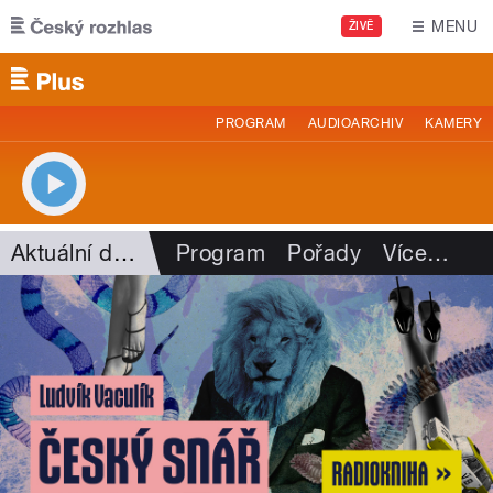
Přejít k hlavnímu obsahu
MENU
ŽIVĚ
PROGRAM
AUDIOARCHIV
KAMERY
Aktuální dění
Program
Pořady
Více
…