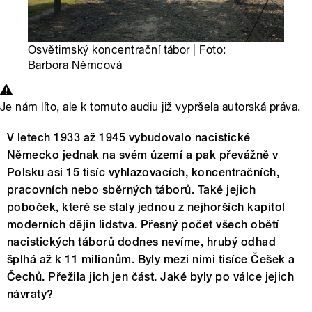
Osvětimský koncentrační tábor | Foto:
Barbora Němcová
Je nám líto, ale k tomuto audiu již vypršela autorská práva.
V letech 1933 až 1945 vybudovalo nacistické
Německo jednak na svém území a pak převážně v
Polsku asi 15 tisíc vyhlazovacích, koncentračních,
pracovních nebo sběrných táborů. Také jejich
poboček, které se staly jednou z nejhorších kapitol
moderních dějin lidstva. Přesný počet všech obětí
nacistických táborů dodnes nevíme, hrubý odhad
šplhá až k 11 milionům. Byly mezi nimi tisíce Češek a
Čechů. Přežila jich jen část. Jaké byly po válce jejich
návraty?