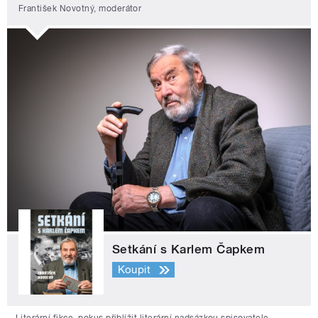
František Novotný, moderátor
Setkání s Karlem Čapkem
Koupit
Literární fikce, pokus přiblížit literární nadsázkou spisovatele,