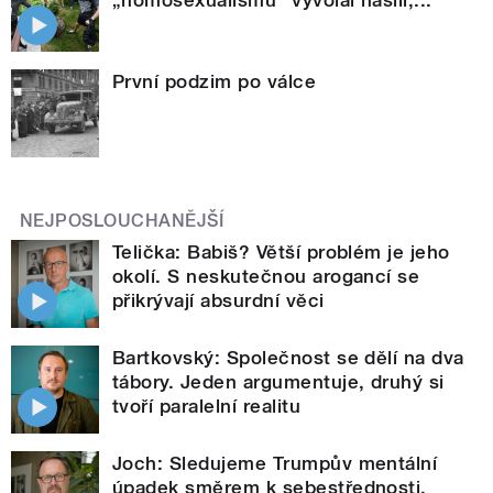
První podzim po válce
NEJPOSLOUCHANĚJŠÍ
Telička: Babiš? Větší problém je jeho
okolí. S neskutečnou arogancí se
přikrývají absurdní věci
Bartkovský: Společnost se dělí na dva
tábory. Jeden argumentuje, druhý si
tvoří paralelní realitu
Joch: Sledujeme Trumpův mentální
úpadek směrem k sebestřednosti,