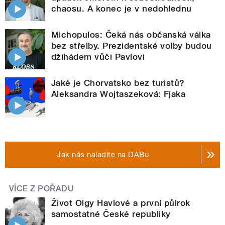
chaosu. A konec je v nedohlednu
Michopulos: Čeká nás občanská válka
bez střelby. Prezidentské volby budou
džihádem vůči Pavlovi
Jaké je Chorvatsko bez turistů?
Aleksandra Wojtaszeková: Fjaka
Jak nás naladíte na DABu
VÍCE Z POŘADU
Život Olgy Havlové a první půlrok
samostatné České republiky