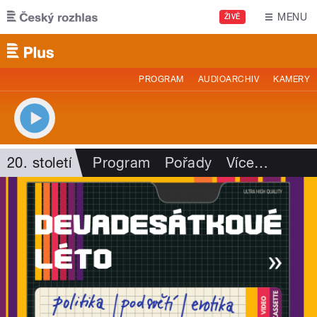
Přejít k hlavnímu obsahu
MENU
ŽIVĚ
PROGRAM
AUDIOARCHIV
KAMERY
20. století
Program
Pořady
Více
…