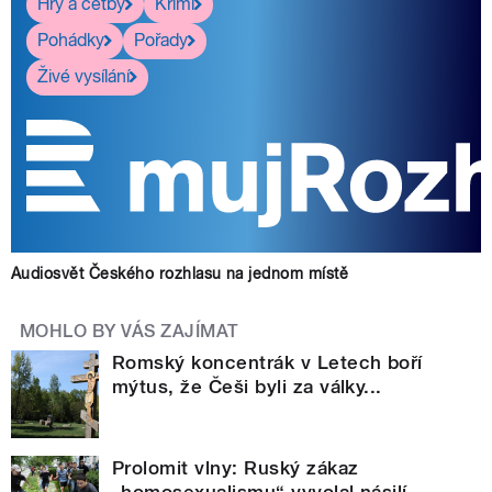
Hry a četby
Krimi
Pohádky
Pořady
Živé vysílání
Audiosvět Českého rozhlasu na jednom místě
MOHLO BY VÁS ZAJÍMAT
Romský koncentrák v Letech boří
mýtus, že Češi byli za války...
Prolomit vlny: Ruský zákaz
„homosexualismu“ vyvolal násilí,...