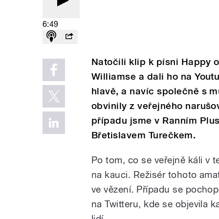
6:49
Natočili klip k písni Happy
Williamse a dali ho na Youtu
hlavě, a navíc společně s m
obvinily z veřejného narušo
případu jsme v Ranním Plu
Břetislavem Turečkem.
Po tom, co se veřejně káli v t
na kauci. Režisér tohoto amat
ve vězení. Případu se pochopi
na Twitteru, kde se objevil
lidí.