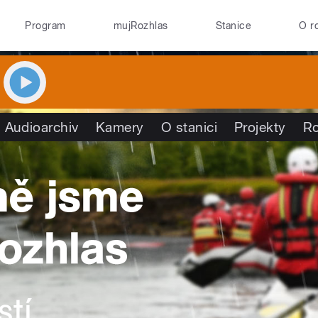
Program
mujRozhlas
Stanice
O r
Audioarchiv
Kamery
O stanici
Projekty
R