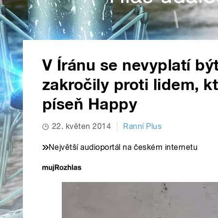
V Íránu se nevyplatí bý
zakročily proti lidem, k
píseň Happy
22. květen 2014
Ranní Plus
Největší audioportál na českém internetu