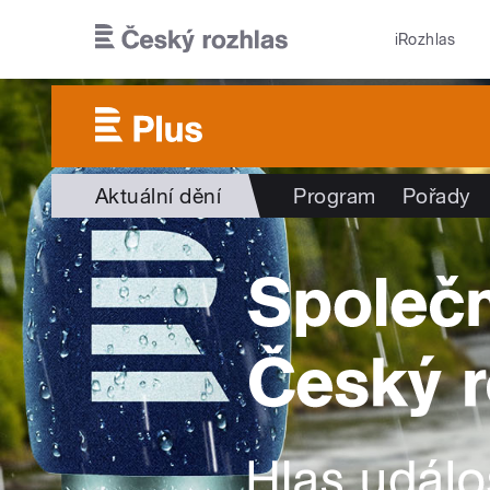
Přejít k hlavnímu obsahu
iRozhlas
Aktuální dění
Program
Pořady