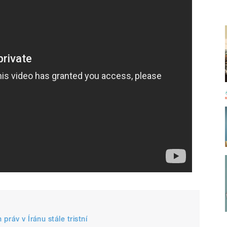
práv v Íránu stále tristní