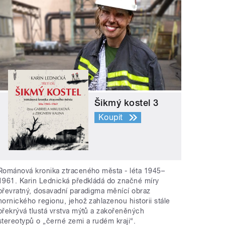
Šikmý kostel 3
Koupit
Románová kronika ztraceného města - léta 1945–
1961. Karin Lednická předkládá do značné míry
převratný, dosavadní paradigma měnící obraz
hornického regionu, jehož zahlazenou historii stále
překrývá tlustá vrstva mýtů a zakořeněných
stereotypů o „černé zemi a rudém kraji“.