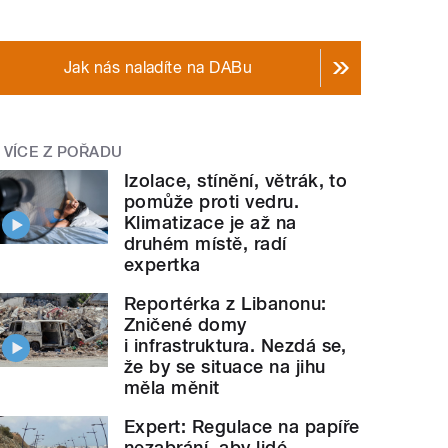
Jak nás naladíte na DABu
VÍCE Z POŘADU
Izolace, stínění, větrák, to
pomůže proti vedru.
Klimatizace je až na
druhém místě, radí
expertka
Reportérka z Libanonu:
Zničené domy
i infrastruktura. Nezdá se,
že by se situace na jihu
měla měnit
Expert: Regulace na papíře
nezabrání, aby lidé