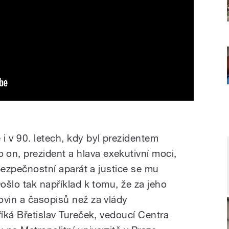
i v 90. letech, kdy byl prezidentem
n, prezident a hlava exekutivní moci,
 bezpečnostní aparát a justice se mu
Došlo tak například k tomu, že za jeho
ovin a časopisů než za vlády
říká Břetislav Tureček, vedoucí Centra