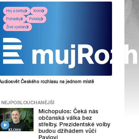
Hry a četby
Krimi
Pohádky
Pořady
Živé vysílání
Audiosvět Českého rozhlasu na jednom místě
NEJPOSLOUCHANĚJŠÍ
Michopulos: Čeká nás
občanská válka bez
střelby. Prezidentské volby
budou džihádem vůči
Pavlovi