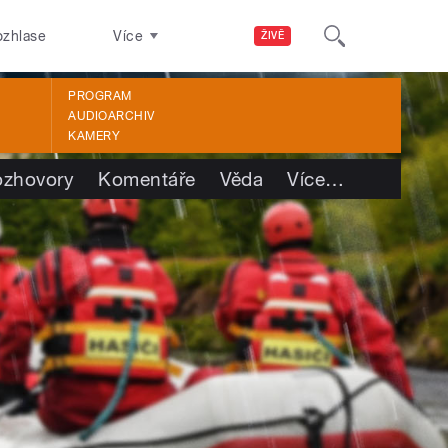
ozhlase
Více
ŽIVĚ
PROGRAM
AUDIOARCHIV
KAMERY
ozhovory
Komentáře
Věda
Více
…