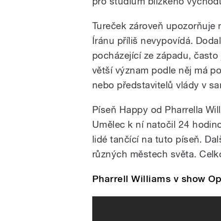
pro studium blízkého východu 
Tureček zároveň upozorňuje na
Íránu příliš nevypovídá. Dod
pocházející ze západu, čast
větší význam podle něj má p
nebo představitelů vlády v s
Píseň Happy od Pharrella Wi
Umělec k ní natočil 24 hodino
lidé tančící na tuto píseň. Da
různých městech světa. Celk
Pharrell Williams v show O