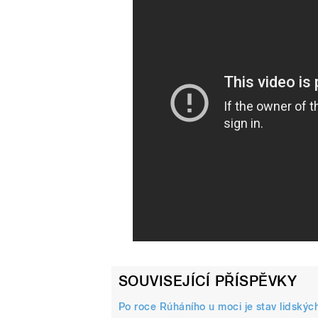
SOUVISEJÍCÍ PŘÍSPĚVKY
Po roce Rúháního u moci je stav lidských 