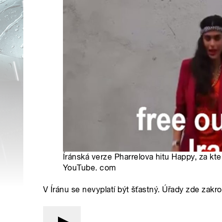
Íránská verze Pharrelova hitu Happy, za kter
YouTube. com
V Íránu se nevyplatí být šťastný. Úřady zde zakroč