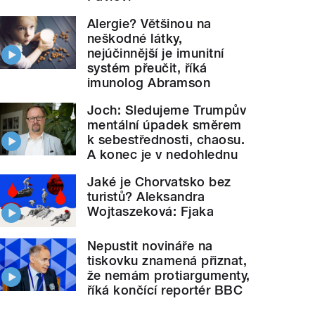
Alergie? Většinou na
neškodné látky,
nejúčinnější je imunitní
systém přeučit, říká
imunolog Abramson
Joch: Sledujeme Trumpův
mentální úpadek směrem
k sebestřednosti, chaosu.
A konec je v nedohlednu
Jaké je Chorvatsko bez
turistů? Aleksandra
Wojtaszeková: Fjaka
Nepustit novináře na
tiskovku znamená přiznat,
že nemám protiargumenty,
říká končící reportér BBC