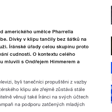
 od amerického umělce Pharrella
be. Dívky v klipu tančily bez šátků na
uži. Íránské úřady celou skupinu proto
vání cudnosti. O kontextu celého
su mluvili s Ondřejem Himmerem a
elevizi, byli tanečníci propuštěni z vazby
érského klipu ale zřejmě zůstává stále
telně věnují také Íránci na svých účtech
a kampaň na podporu zatčených mladých