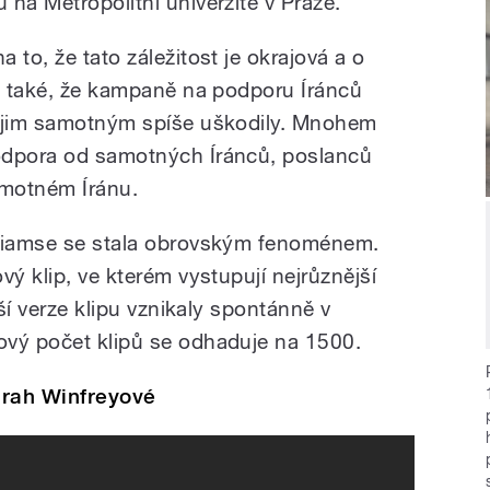
na Metropolitní univerzitě v Praze.
 to, že tato záležitost je okrajová a o
al také, že kampaně na podporu Íránců
o jim samotným spíše uškodily. Mnohem
odpora od samotných Íránců, poslanců
amotném Íránu.
lliamse se stala obrovským fenoménem.
vý klip, ve kterém vystupují nejrůznější
lší verze klipu vznikaly spontánně v
ový počet klipů se odhaduje na 1500.
prah Winfreyové