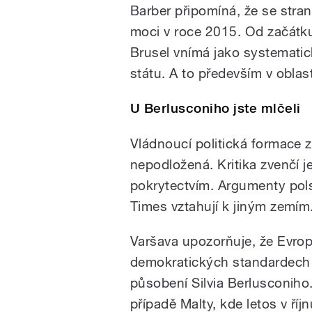
Barber připomíná, že se stran
moci v roce 2015. Od začátku 
Brusel vnímá jako systematic
státu. A to především v oblas
U Berlusconiho jste mlčeli
Vládnoucí politická formace 
nepodložená. Kritika zvenčí j
pokrytectvím. Argumenty pols
Times vztahují k jiným zemím
Varšava upozorňuje, že Evrop
demokratických standardech v
působení Silvia Berlusconiho
případě Malty, kde letos v říj