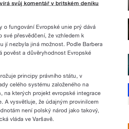
evírá svůj komentář v britském deníku
y o fungování Evropské unie prý dává
o své přesvědčení, že vzhledem k
u jí nezbyla jiná možnost. Podle Barbera
ná pověst a důvěryhodnost Evropské
ožuje principy právního státu, v
ady celého systému založeného na
, na kterých projekt evropské integrace
ře. A vysvětluje, že údajným provinilcem
dnotám není polský národ jako takový,
ická vláda ve Varšavě.