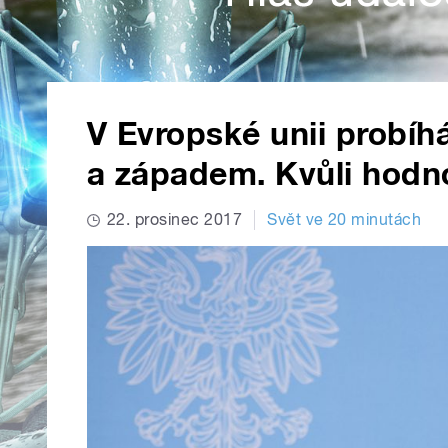
V Evropské unii probíh
a západem. Kvůli hodno
22. prosinec 2017
Svět ve 20 minutách