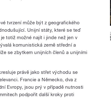
ové tvrzení může být z geografického
dnodušující. Unijní státy, které se teď
je totiž možné najít i jinde než jen v
ývalá komunistická země střední a
že se zbytkem unijních členů a unijními
ykresluje právě jako střet východu se
elevanci. Francie a Německo, dva z
ní Evropy, jsou prý v případě nutnosti
mitech podpořit další kroky proti