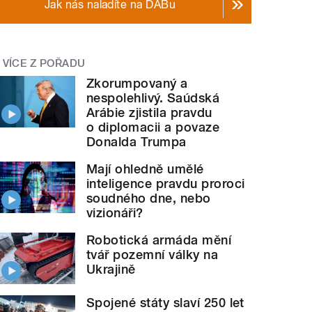
Jak nás naladíte na DABu
VÍCE Z POŘADU
Zkorumpovaný a
nespolehlivý. Saúdská
Arábie zjistila pravdu
o diplomacii a povaze
Donalda Trumpa
Mají ohledně umělé
inteligence pravdu proroci
soudného dne, nebo
vizionáři?
Robotická armáda mění
tvář pozemní války na
Ukrajině
Spojené státy slaví 250 let