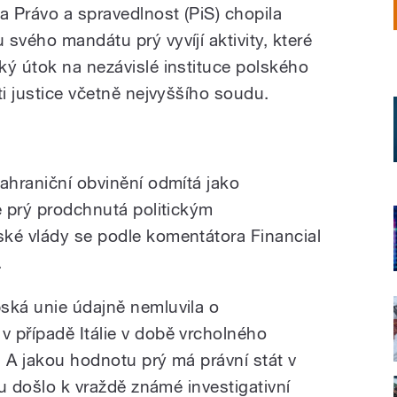
a Právo a spravedlnost (PiS) chopila
svého mandátu prý vyvíjí aktivity, které
ký útok na nezávislé instituce polského
ti justice včetně nejvyššího soudu.
zahraniční obvinění odmítá jako
e prý prodchnutá politickým
ké vlády se podle komentátora Financial
.
ská unie údajně nemluvila o
 případě Itálie v době vrcholného
. A jakou hodnotu prý má právní stát v
nu došlo k vraždě známé investigativní