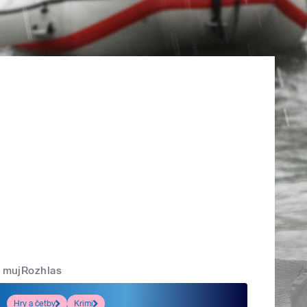
mujRozhlas
Hry a četby
Krimi