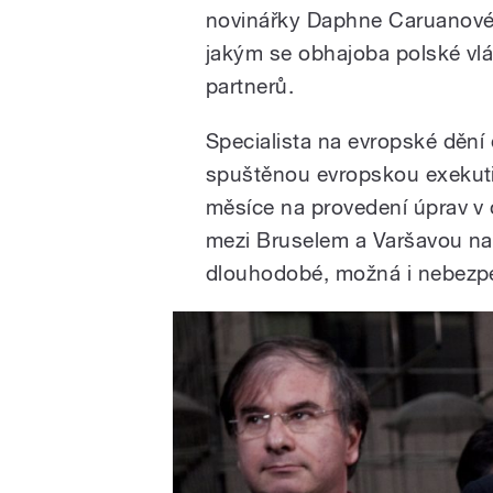
novinářky Daphne Caruanové 
jakým se obhajoba polské vlád
partnerů.
Specialista na evropské děn
spuštěnou evropskou exekuti
měsíce na provedení úprav v 
mezi Bruselem a Varšavou na
dlouhodobé, možná i nebezpe