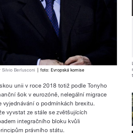
 Silvio Berlusconi
|
foto:
Evropská komise
skou unii v roce 2018 totiž podle Tonyho
nanční šok v eurozóně, nelegální migrace
e vyjednávání o podmínkách brexitu.
e vyvstat ze stále se zvětšujících
adem integračního bloku kvůli
rincipům právního státu.