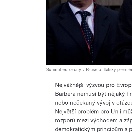
Summit eurozóny v Bruselu. Italský premiér
Nejvážnější výzvou pro Evrop
Barbera nemusí být nějaký fi
nebo nečekaný vývoj v otázc
Největší problém pro Unii můž
rozporů mezi východem a záp
demokratickým principům a p