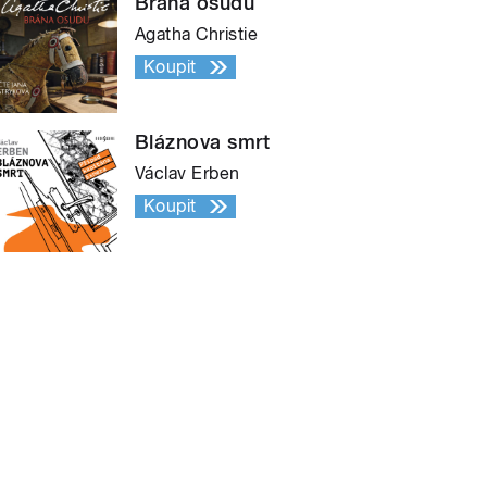
Brána osudu
Agatha Christie
Koupit
Bláznova smrt
Václav Erben
Koupit