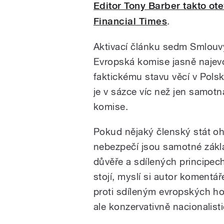
Editor Tony Barber takto ot
Financial Times
.
Aktivací článku sedm Smlouv
Evropská komise jasně najev
faktickému stavu věcí v Polsk
je v sázce víc než jen samot
komise.
Pokud nějaký členský stát ohr
nebezpečí jsou samotné zákl
důvěře a sdílených principech
stojí, myslí si autor komentá
proti sdíleným evropských ho
ale konzervativně nacionalist