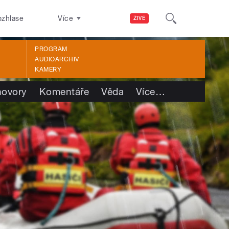
ozhlase
Více
ŽIVĚ
PROGRAM
AUDIOARCHIV
KAMERY
ovory
Komentáře
Věda
Více
…