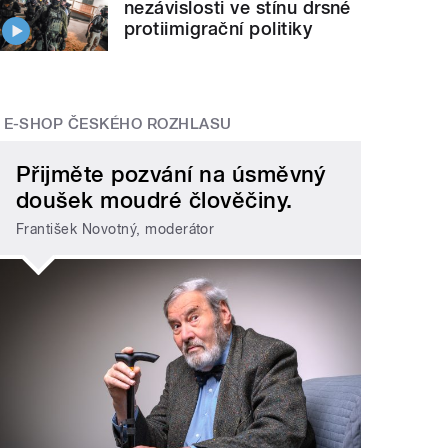
nezávislosti ve stínu drsné
protiimigrační politiky
E-SHOP ČESKÉHO ROZHLASU
Přijměte pozvání na úsměvný
doušek moudré člověčiny.
František Novotný, moderátor