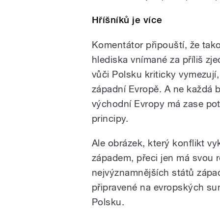
Hříšníků je více
Komentátor připouští, že tak
hlediska vnímané za příliš zje
vůči Polsku kriticky vymezují, 
západní Evropě. A ne každá b
východní Evropy má zase potí
principy.
Ale obrázek, který konflikt v
západem, přeci jen má svou r
nejvýznamnějších států západ
připravené na evropských sum
Polsku.