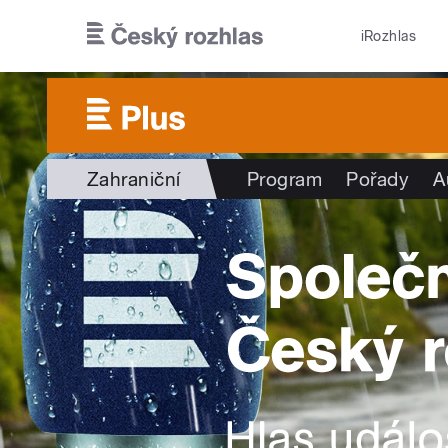
Přejít k hlavnímu obsahu
iRozhlas
Zahraniční
Program
Pořady
A