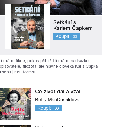
Setkání s
Karlem Čapkem
Koupit
Literární fikce, pokus přiblížit literární nadsázkou
spisovatele, filozofa, ale hlavně člověka Karla Čapka
trochu jinou formou.
Co život dal a vzal
Betty MacDonaldová
Koupit