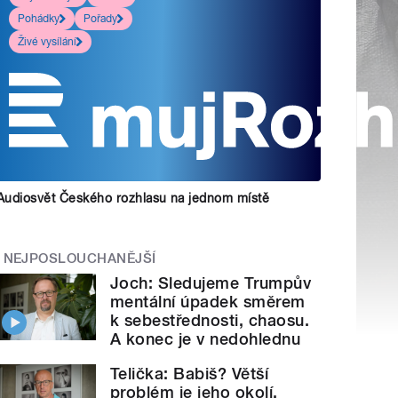
Pohádky
Pořady
Živé vysílání
Audiosvět Českého rozhlasu na jednom místě
NEJPOSLOUCHANĚJŠÍ
Joch: Sledujeme Trumpův
mentální úpadek směrem
k sebestřednosti, chaosu.
A konec je v nedohlednu
Telička: Babiš? Větší
problém je jeho okolí.