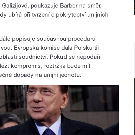
Galizijové, poukazuje Barber na směr,
y ubírá při tvrzení o pokrytectví unijních
í dále popisuje současnou proceduru
vou. Evropská komise dala Polsku tři
oblasti soudnictví. Pokud se nepodaří
lézt kompromis, roztržka bude mít
čné dopady na unijní jednotu.