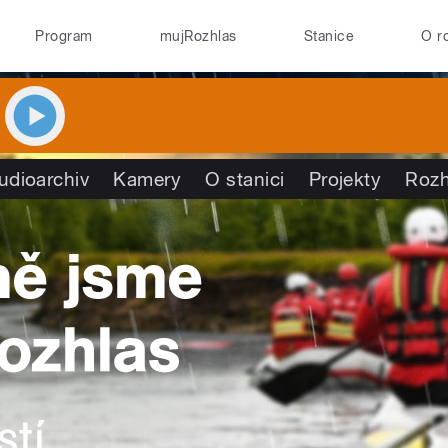
Program
mujRozhlas
Stanice
O r
udioarchiv
Kamery
O stanici
Projekty
Rozh