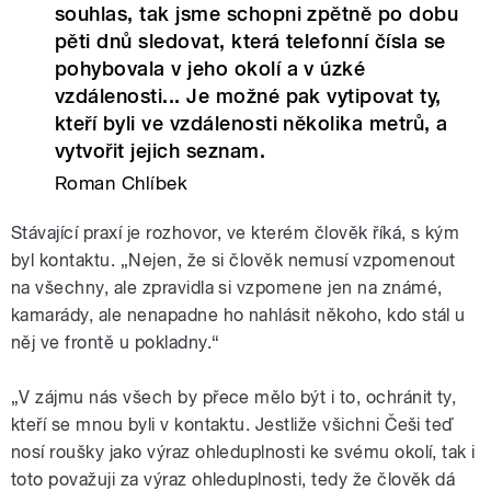
souhlas, tak jsme schopni zpětně po dobu
pěti dnů sledovat, která telefonní čísla se
pohybovala v jeho okolí a v úzké
vzdálenosti... Je možné pak vytipovat ty,
kteří byli ve vzdálenosti několika metrů, a
vytvořit jejich seznam.
Roman Chlíbek
Stávající praxí je rozhovor, ve kterém člověk říká, s kým
byl kontaktu. „Nejen, že si člověk nemusí vzpomenout
na všechny, ale zpravidla si vzpomene jen na známé,
kamarády, ale nenapadne ho nahlásit někoho, kdo stál u
něj ve frontě u pokladny.“
„V zájmu nás všech by přece mělo být i to, ochránit ty,
kteří se mnou byli v kontaktu. Jestliže všichni Češi teď
nosí roušky jako výraz ohleduplnosti ke svému okolí, tak i
toto považuji za výraz ohleduplnosti, tedy že člověk dá