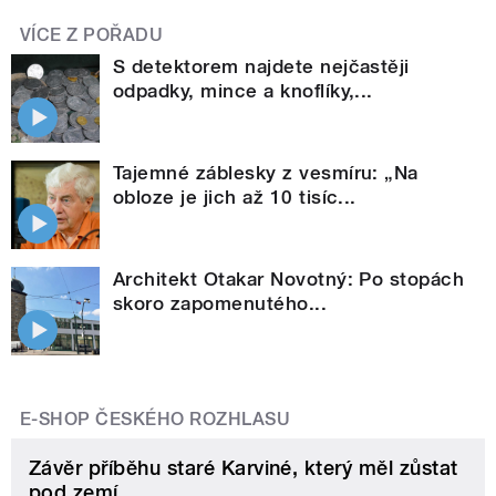
VÍCE Z POŘADU
S detektorem najdete nejčastěji
odpadky, mince a knoflíky,...
Tajemné záblesky z vesmíru: „Na
obloze je jich až 10 tisíc...
Architekt Otakar Novotný: Po stopách
skoro zapomenutého...
E-SHOP ČESKÉHO ROZHLASU
Závěr příběhu staré Karviné, který měl zůstat
pod zemí