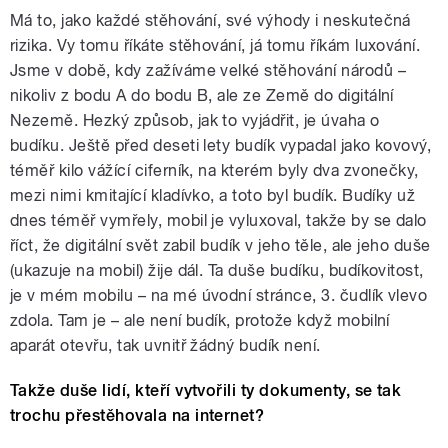
Má to, jako každé stěhování, své výhody i neskutečná
rizika. Vy tomu říkáte stěhování, já tomu říkám luxování.
Jsme v době, kdy zažíváme velké stěhování národů –
nikoliv z bodu A do bodu B, ale ze Země do digitální
Nezemě. Hezký způsob, jak to vyjádřit, je úvaha o
budíku. Ještě před deseti lety budík vypadal jako kovový,
téměř kilo vážící ciferník, na kterém byly dva zvonečky,
mezi nimi kmitající kladívko, a toto byl budík. Budíky už
dnes téměř vymřely, mobil je vyluxoval, takže by se dalo
říct, že digitální svět zabil budík v jeho těle, ale jeho duše
(ukazuje na mobil) žije dál. Ta duše budíku, budíkovitost,
je v mém mobilu – na mé úvodní stránce, 3. čudlík vlevo
zdola. Tam je – ale není budík, protože když mobilní
aparát otevřu, tak uvnitř žádný budík není.
Takže duše lidí, kteří vytvořili ty dokumenty, se tak
trochu přestěhovala na internet?