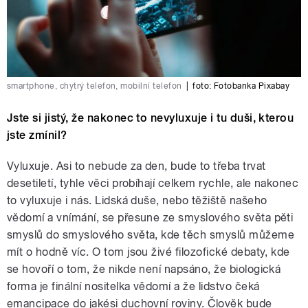
smartphone, chytrý telefon, mobilní telefon
|
foto: Fotobanka Pixabay
Jste si jistý, že nakonec to nevyluxuje i tu duši, kterou
jste zmínil?
Vyluxuje. Asi to nebude za den, bude to třeba trvat
desetiletí, tyhle věci probíhají celkem rychle, ale nakonec
to vyluxuje i nás. Lidská duše, nebo těžiště našeho
vědomí a vnímání, se přesune ze smyslového světa pěti
smyslů do smyslového světa, kde těch smyslů můžeme
mít o hodně víc. O tom jsou živé filozofické debaty, kde
se hovoří o tom, že nikde není napsáno, že biologická
forma je finální nositelka vědomí a že lidstvo čeká
emancipace do jakési duchovní roviny. Člověk bude