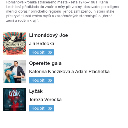
Románová kronika ztraceného města - léta 1945–1961. Karin
Lednická předkládá do značné míry převratný, dosavadní paradigma
měnící obraz hornického regionu, jehož zahlazenou historii stále
překrývá tlustá vrstva mýtů a zakořeněných stereotypů o „černé
zemi a rudém kraji“.
Limonádový Joe
Jiří Brdečka
Koupit
Operette gala
Kateřina Kněžíková a Adam Plachetka
Koupit
Lyžák
Tereza Verecká
Koupit