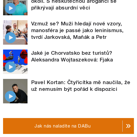
okolí. S neskutečnou arogancí se
přikrývají absurdní věci
Vzmuž se? Muži hledají nové vzory,
manosféra je passé jako leninismus,
tvrdí Jarkovská, Maňák a Petr
Jaké je Chorvatsko bez turistů?
Aleksandra Wojtaszeková: Fjaka
Pavel Kortan: Čtyřicítka mě naučila, že
už nemusím být pořád k dispozici
Jak nás naladíte na DABu