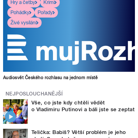
Hry a četby
Krimi
Pohádky
Pořady
Živé vysílání
Audiosvět Českého rozhlasu na jednom místě
NEJPOSLOUCHANĚJŠÍ
Vše, co jste kdy chtěli vědět
o Vladimiru Putinovi a báli jste se zeptat
Telička: Babiš? Větší problém je jeho