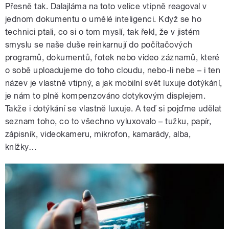
Přesně tak. Dalajláma na toto velice vtipně reagoval v
jednom dokumentu o umělé inteligenci. Když se ho
technici ptali, co si o tom myslí, tak řekl, že v jistém
smyslu se naše duše reinkarnují do počítačových
programů, dokumentů, fotek nebo video záznamů, které
o sobě uploadujeme do toho cloudu, nebo-li nebe – i ten
název je vlastně vtipný, a jak mobilní svět luxuje dotýkání,
je nám to plně kompenzováno dotykovým displejem.
Takže i dotýkání se vlastně luxuje. A teď si pojďme udělat
seznam toho, co to všechno vyluxovalo – tužku, papír,
zápisník, videokameru, mikrofon, kamarády, alba,
knížky…