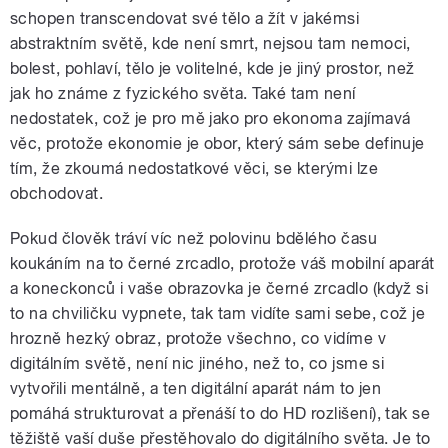
schopen transcendovat své tělo a žít v jakémsi
abstraktním světě, kde není smrt, nejsou tam nemoci,
bolest, pohlaví, tělo je volitelné, kde je jiný prostor, než
jak ho známe z fyzického světa. Také tam není
nedostatek, což je pro mě jako pro ekonoma zajímavá
věc, protože ekonomie je obor, který sám sebe definuje
tím, že zkoumá nedostatkové věci, se kterými lze
obchodovat.
Pokud člověk tráví víc než polovinu bdělého času
koukáním na to černé zrcadlo, protože váš mobilní aparát
a koneckonců i vaše obrazovka je černé zrcadlo (když si
to na chviličku vypnete, tak tam vidíte sami sebe, což je
hrozně hezký obraz, protože všechno, co vidíme v
digitálním světě, není nic jiného, než to, co jsme si
vytvořili mentálně, a ten digitální aparát nám to jen
pomáhá strukturovat a přenáší to do HD rozlišení), tak se
těžiště vaší duše přestěhovalo do digitálního světa. Je to