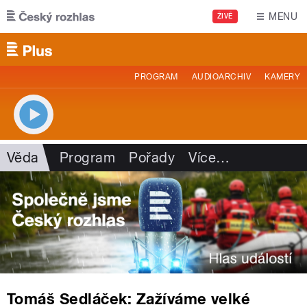
Přejít k hlavnímu obsahu
MENU
ŽIVĚ
PROGRAM
AUDIOARCHIV
KAMERY
Věda
Program
Pořady
Více
…
Tomáš Sedláček: Zažíváme velké