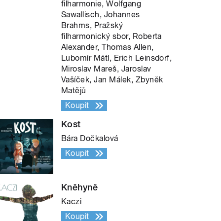
filharmonie, Wolfgang
Sawallisch, Johannes
Brahms, Pražský
filharmonický sbor, Roberta
Alexander, Thomas Allen,
Lubomír Mátl, Erich Leinsdorf,
Miroslav Mareš, Jaroslav
Vašíček, Jan Málek, Zbyněk
Matějů
Koupit
Kost
Bára Dočkalová
Koupit
Kněhyně
Kaczi
Koupit