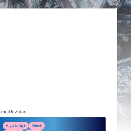
mujRozhlas
Hry a četby
Krimi