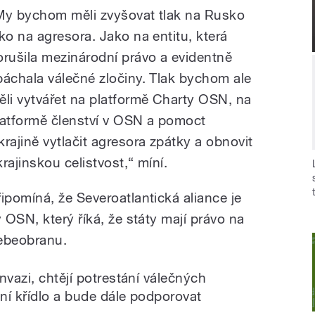
My bychom měli zvyšovat tlak na Rusko
ako na agresora. Jako na entitu, která
orušila mezinárodní právo a evidentně
páchala válečné zločiny. Tlak bychom ale
ěli vytvářet na platformě Charty OSN, na
latformě členství v OSN a pomoct
krajině vytlačit agresora zpátky a obnovit
krajinskou celistvost,“ míní.
řipomíná, že Severoatlantická aliance je
OSN, který říká, že státy mají právo na
sebeobranu.
nvazi, chtějí potrestání válečných
dní křídlo a bude dále podporovat