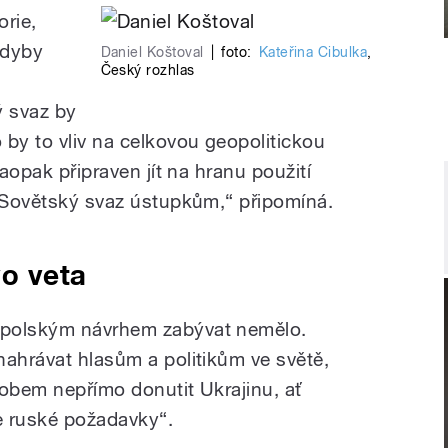
orie,
Kdyby
Daniel Koštoval
|
foto:
Kateřina Cibulka
,
Český rozhlas
 svaz by
 by to vliv na celkovou geopolitickou
naopak připraven jít na hranu použití
l Sovětský svaz ústupkům,“ připomíná.
o veta
 polským návrhem zabývat nemělo.
nahrávat hlasům a politikům ve světě,
ůsobem nepřímo donutit Ukrajinu, ať
 ruské požadavky“.