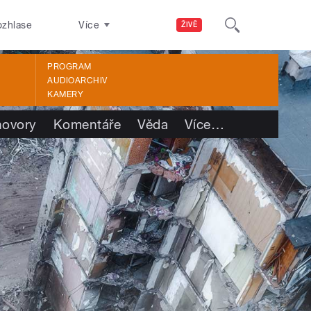
ozhlase
Více
ŽIVĚ
PROGRAM
AUDIOARCHIV
KAMERY
ovory
Komentáře
Věda
Více
…