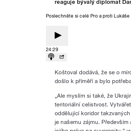
reaguje bývalý diplomat Dan
Poslechněte si celé Pro a proti Lukáš
24:29
Koštoval dodává, že se o mír
došlo k příměří a bylo potřeba
„Ale myslím si také, že Ukra
teritoriální celistvost. Vytvá
oddělující koridor takzvaných
je našemu zájmu. Především a
jejího práva na suverenitu,“ v