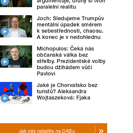
argumentuje, druhý si tvoří
paralelní realitu
Joch: Sledujeme Trumpův
mentální úpadek směrem
k sebestřednosti, chaosu.
A konec je v nedohlednu
Michopulos: Čeká nás
občanská válka bez
střelby. Prezidentské volby
budou džihádem vůči
Pavlovi
Jaké je Chorvatsko bez
turistů? Aleksandra
Wojtaszeková: Fjaka
Jak nás naladíte na DABu