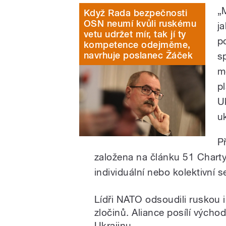
„
Když Rada bezpečnosti
OSN neumí kvůli ruskému
j
vetu udržet mír, tak jí ty
p
kompetence odejměme,
navrhuje poslanec Žáček
s
m
p
U
u
P
založena na článku 51 Charty 
individuální nebo kolektivní 
Lídři NATO odsoudili ruskou i
zločinů. Aliance posílí výcho
Ukrajinu.