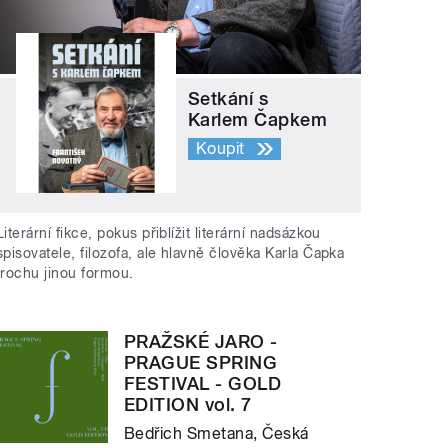
Setkání s
Karlem Čapkem
Koupit
Literární fikce, pokus přiblížit literární nadsázkou
spisovatele, filozofa, ale hlavně člověka Karla Čapka
trochu jinou formou.
PRAŽSKÉ JARO -
PRAGUE SPRING
FESTIVAL - GOLD
EDITION vol. 7
Bedřich Smetana, Česká