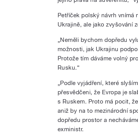
Petříček polský návrh vnímá 
Ukrajině, ale jako zvyšování
„Neměli bychom dopředu vyl
možnosti, jak Ukrajinu podpoř
Protože tím dáváme volný pr
Rusku.
“
„P
odle vyjádření, které slyší
přesvědčeni, že Evropa je sl
s Ruskem. Proto má pocit, že
aniž by na to mezinárodní spo
dopředu prostor a necháváme 
exministr.