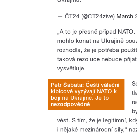
— ČT24 (@CT24zive)
March 
„A to je přesně případ NATO
mohlo konat na Ukrajině po
rozhodla, že je potřeba použít
taková rezoluce nebude přijat
vysvětluje.
S
Petr Šabata: Čeští váleční
kibicové vyzývají NATO k
t
boji na Ukrajině. Je to
r
nezodpovědné
b
vést. S tím, že je legitimní,
i nějaké mezinárodní síly,“ na