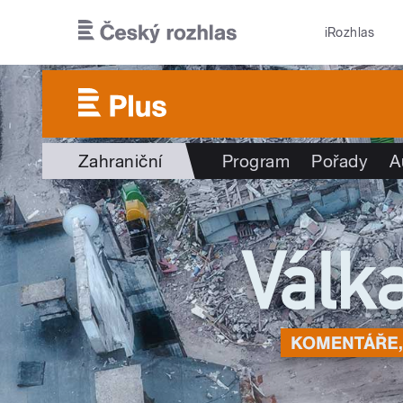
Přejít k hlavnímu obsahu
iRozhlas
Zahraniční
Program
Pořady
A