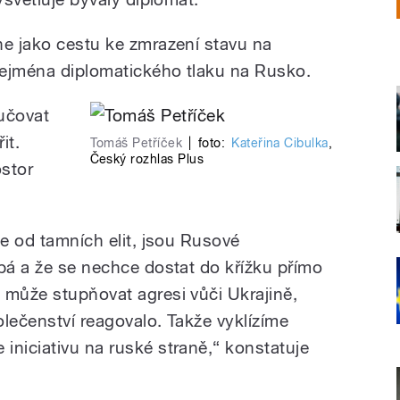
ne jako cestu ke zmrazení stavu na
 zejména diplomatického tlaku na Rusko.
učovat
it.
Tomáš Petříček
|
foto:
Kateřina Cibulka
,
Český rozhlas Plus
ostor
me od tamních elit, jsou Rusové
abá a že se nechce dostat do křížku přímo
 může stupňovat agresi vůči Ukrajině,
lečenství reagovalo. Takže vyklízíme
iniciativu na ruské straně,“ konstatuje