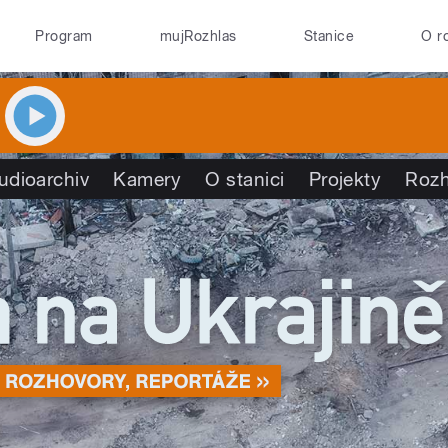
Program
mujRozhlas
Stanice
O r
udioarchiv
Kamery
O stanici
Projekty
Rozh