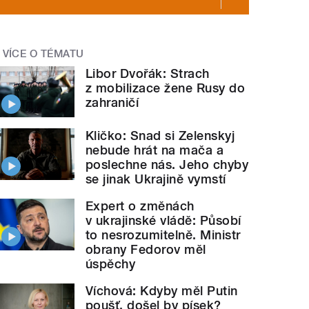
VÍCE O TÉMATU
Libor Dvořák: Strach
z mobilizace žene Rusy do
zahraničí
Kličko: Snad si Zelenskyj
nebude hrát na mača a
poslechne nás. Jeho chyby
se jinak Ukrajině vymstí
Expert o změnách
v ukrajinské vládě: Působí
to nesrozumitelně. Ministr
obrany Fedorov měl
úspěchy
Víchová: Kdyby měl Putin
poušť, došel by písek?