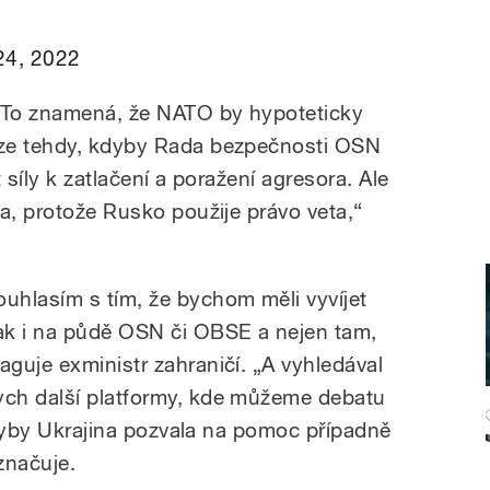
24, 2022
. To znamená, že NATO by hypoteticky
uze tehdy, kdyby Rada bezpečnosti OSN
 síly k zatlačení a poražení agresora. Ale
a, protože Rusko použije právo veta,“
ouhlasím s tím, že bychom měli vyvíjet
lak i na půdě OSN či OBSE a nejen tam,
eaguje exministr zahraničí. „A vyhledával
ych další platformy, kde můžeme debatu
 kdyby Ukrajina pozvala na pomoc případně
značuje.