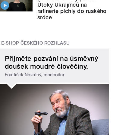
Útoky Ukrajinců na
rafinerie píchly do ruského
srdce
E-SHOP ČESKÉHO ROZHLASU
Přijměte pozvání na úsměvný
doušek moudré člověčiny.
František Novotný, moderátor