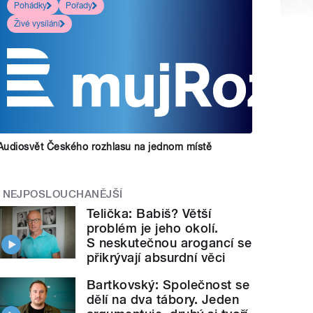
Pohádky
Pořady
Živé vysílání
Audiosvět Českého rozhlasu na jednom místě
NEJPOSLOUCHANĚJŠÍ
Telička: Babiš? Větší
problém je jeho okolí.
S neskutečnou arogancí se
přikrývají absurdní věci
Bartkovský: Společnost se
dělí na dva tábory. Jeden