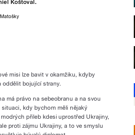
iel Koštoval.
e Matošky
ové misi lze bavit v okamžiku, kdyby
 oddělit bojující strany.
jina má právo na sebeobranu a na svou
řet situaci, kdy bychom měli nějaký
 modrých přileb kdesi uprostřed Ukrajiny,
le proti zájmu Ukrajiny, a to ve smyslu
ysvětluje bývalý diplomat.