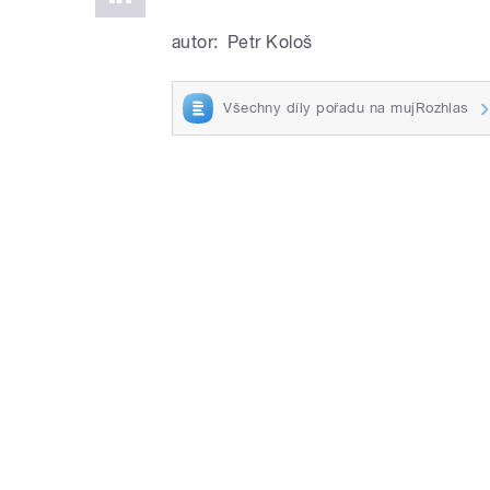
autor:
Petr Kološ
Všechny díly pořadu na mujRozhlas