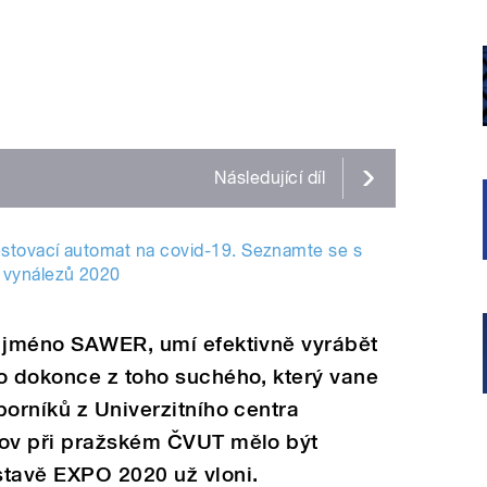
Následující
díl
estovací automat na covid-19. Seznamte se s
h vynálezů 2020
i jméno SAWER, umí efektivně vyrábět
to dokonce z toho suchého, který vane
borníků z Univerzitního centra
dov při pražském ČVUT mělo být
stavě EXPO 2020 už vloni.