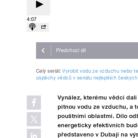
4:07
Předchozí
díl
Celý seriál:
Vyrobit vodu ze vzduchu nebo t
úspěchy vědců v seriálu nejlepších českýc
Vynález, kterému vědci dal
pitnou vodu ze vzduchu, a 
pouštními oblastmi. Dílo od
energeticky efektivních bu
představeno v Dubaji na vý