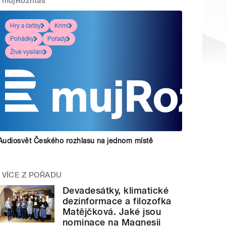
mujRozhlas
Hry a četby
Krimi
Pohádky
Pořady
Živé vysílání
Audiosvět Českého rozhlasu na jednom místě
VÍCE Z POŘADU
Devadesátky, klimatické
dezinformace a filozofka
Matějčková. Jaké jsou
nominace na Magnesii