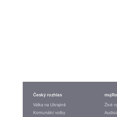
Český rozhlas
mujRo
Válka na Ukrajině
Živé v
Komunální volby
Audioa