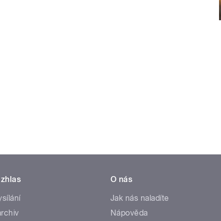
zhlas
O nás
ysílání
Jak nás naladíte
rchiv
Nápověda