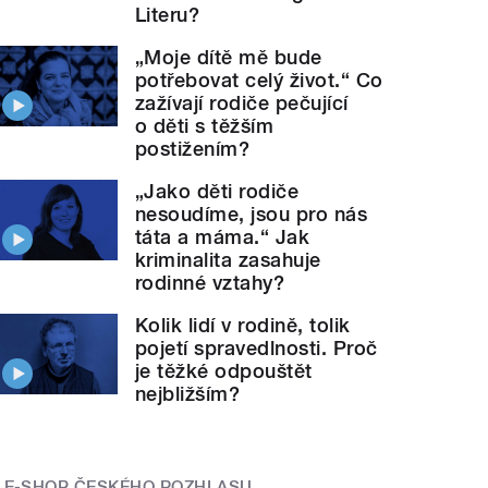
Literu?
„Moje dítě mě bude
potřebovat celý život.“ Co
zažívají rodiče pečující
o děti s těžším
postižením?
„Jako děti rodiče
nesoudíme, jsou pro nás
táta a máma.“ Jak
kriminalita zasahuje
rodinné vztahy?
Kolik lidí v rodině, tolik
pojetí spravedlnosti. Proč
je těžké odpouštět
nejbližším?
E-SHOP ČESKÉHO ROZHLASU