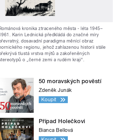
Románová kronika ztraceného města - léta 1945–
1961. Karin Lednická předkládá do značné míry
převratný, dosavadní paradigma měnící obraz
hornického regionu, jehož zahlazenou historii stále
překrývá tlustá vrstva mýtů a zakořeněných
stereotypů o „černé zemi a rudém kraji“.
50 moravských pověstí
Zdeněk Junák
Koupit
Případ Holečkovi
Bianca Bellová
Koupit