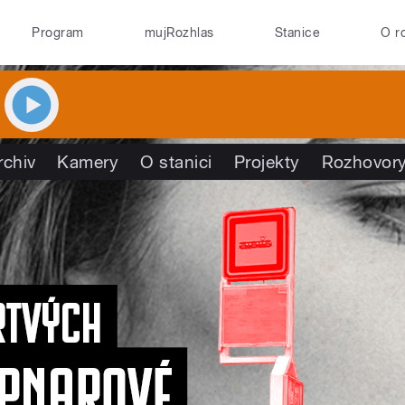
Program
mujRozhlas
Stanice
O r
rchiv
Kamery
O stanici
Projekty
Rozhovor