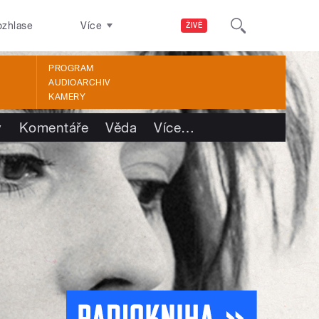
ozhlase
Více
ŽIVĚ
PROGRAM
AUDIOARCHIV
KAMERY
y
Komentáře
Věda
Více
…