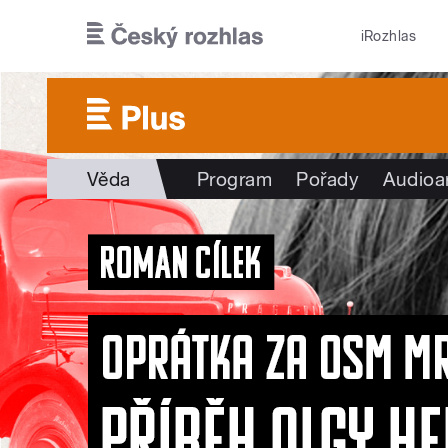
Přejít k hlavnímu obsahu
iRozhlas
Věda
Program
Pořady
Audioa