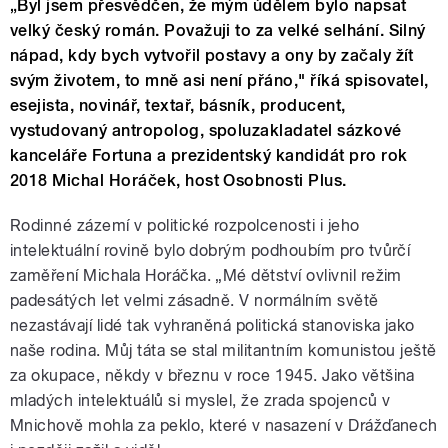
„Byl jsem přesvědčen, že mým údělem bylo napsat
velký český román. Považuji to za velké selhání. Silný
nápad, kdy bych vytvořil postavy a ony by začaly žít
svým životem, to mně asi není přáno," říká spisovatel,
esejista, novinář, textař, básník, producent,
vystudovaný antropolog, spoluzakladatel sázkové
kanceláře Fortuna a prezidentský kandidát pro rok
2018 Michal Horáček, host Osobnosti Plus.
Rodinné zázemí v politické rozpolcenosti i jeho
intelektuální rovině bylo dobrým podhoubím pro tvůrčí
zaměření Michala Horáčka. „Mé dětství ovlivnil režim
padesátých let velmi zásadně. V normálním světě
nezastávají lidé tak vyhraněná politická stanoviska jako
naše rodina. Můj táta se stal militantním komunistou ještě
za okupace, někdy v březnu v roce 1945. Jako většina
mladých intelektuálů si myslel, že zrada spojenců v
Mnichově mohla za peklo, které v nasazení v Drážďanech