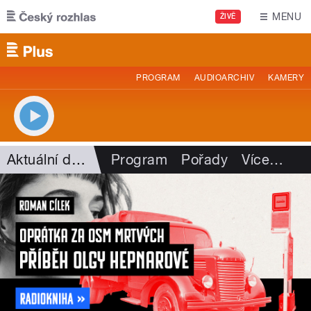
Přejít k hlavnímu obsahu
MENU
ŽIVĚ
PROGRAM
AUDIOARCHIV
KAMERY
Aktuální dění
Program
Pořady
Více
…