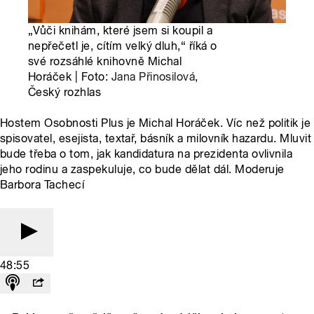
„Vůči knihám, které jsem si koupil a
nepřečetl je, cítím velký dluh,“ říká o
své rozsáhlé knihovně Michal
Horáček | Foto:
Jana Přinosilová
,
Český rozhlas
Hostem Osobnosti Plus je Michal Horáček. Víc než politik je
spisovatel, esejista, textař, básník a milovník hazardu. Mluvit
bude třeba o tom, jak kandidatura na prezidenta ovlivnila
jeho rodinu a zaspekuluje, co bude dělat dál. Moderuje
Barbora Tachecí
48:55