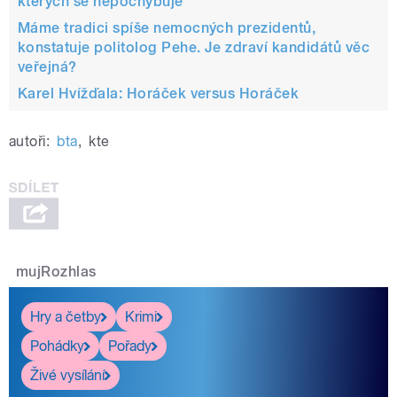
kterých se nepochybuje
Máme tradici spíše nemocných prezidentů,
konstatuje politolog Pehe. Je zdraví kandidátů věc
veřejná?
Karel Hvížďala: Horáček versus Horáček
autoři:
bta
,
kte
mujRozhlas
Hry a četby
Krimi
Pohádky
Pořady
Živé vysílání