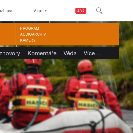
ozhlase
Více
ŽIVĚ
PROGRAM
AUDIOARCHIV
KAMERY
zhovory
Komentáře
Věda
Více
…