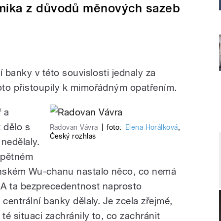
mika z důvodů měnových sazeb
í banky v této souvislosti jednaly za
oto přistoupily k mimořádným opatřením.
 a
 dělo s
Radovan Vávra
|
foto:
Elena Horálková
,
Český rozhlas
nedělaly.
zpětném
čínském Wu-chanu nastalo něco, co nemá
. A ta bezprecedentnost naprosto
 centrální banky dělaly. Je zcela zřejmé,
té situaci zachránily to, co zachránit