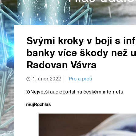
Svými kroky v boji s inf
banky více škody než už
Radovan Vávra
1. únor 2022
Pro a proti
Největší audioportál na českém internetu