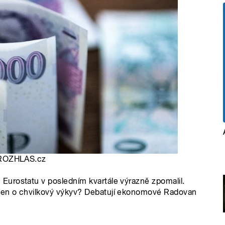
, iROZHLAS.cz
urostatu v posledním kvartále výrazně zpomalil.
jen o chvilkový výkyv? Debatují ekonomové Radovan