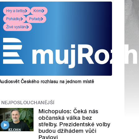
Hry a četby
Krimi
Pohádky
Pořady
Živé vysílání
Audiosvět Českého rozhlasu na jednom místě
NEJPOSLOUCHANĚJŠÍ
Michopulos: Čeká nás
občanská válka bez
střelby. Prezidentské volby
budou džihádem vůči
Pavlovi