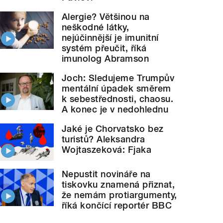
Alergie? Většinou na
neškodné látky,
nejúčinnější je imunitní
systém přeučit, říká
imunolog Abramson
Joch: Sledujeme Trumpův
mentální úpadek směrem
k sebestřednosti, chaosu.
A konec je v nedohlednu
Jaké je Chorvatsko bez
turistů? Aleksandra
Wojtaszeková: Fjaka
Nepustit novináře na
tiskovku znamená přiznat,
že nemám protiargumenty,
říká končící reportér BBC