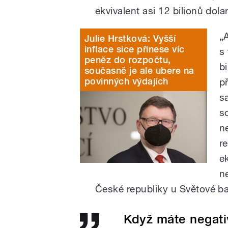
ekvivalent asi 12 bilionů dola
„
Julie Hrstková: Vyšší
inflace sice přinese víc
s
peněz do rozpočtu,
b
současně je ale ubere na
povinných výdajích
p
s
s
n
r
e
n
České republiky u Světové b
Když máte negativ