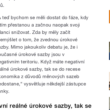
rů.
A teď bychom se měli dostat do fáze, kdy
 tím přestanou a začnou naopak svoji
ilanci snižovat. Zda by měly začít
řemýšlet o tom, že zvednou úrokové
azby. Mimo jakoukoliv debatu je, že i
oučasné úrokové sazby jsou v
egativním teritoriu. Když máte negativní
eálné úrokové sazby, tak se do recese
konomika z důvodů měnových sazeb
edostane,“ vysvětluje někdejší zástupce
anky.
ní reálné úrokové sazby, tak se