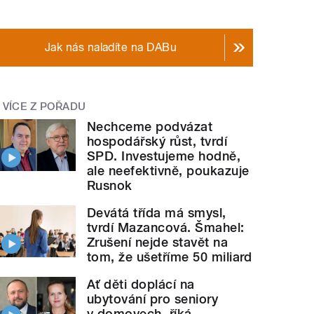
Jak nás naladíte na DABu
VÍCE Z POŘADU
Nechceme podvázat
hospodářský růst, tvrdí
SPD. Investujeme hodně,
ale neefektivně, poukazuje
Rusnok
Devátá třída má smysl,
tvrdí Mazancová. Šmahel:
Zrušení nejde stavět na
tom, že ušetříme 50 miliard
Ať děti doplácí na
ubytování pro seniory
v domovech, říká