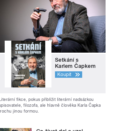
Setkání s
Karlem Čapkem
Koupit
Literární fikce, pokus přiblížit literární nadsázkou
spisovatele, filozofa, ale hlavně člověka Karla Čapka
trochu jinou formou.