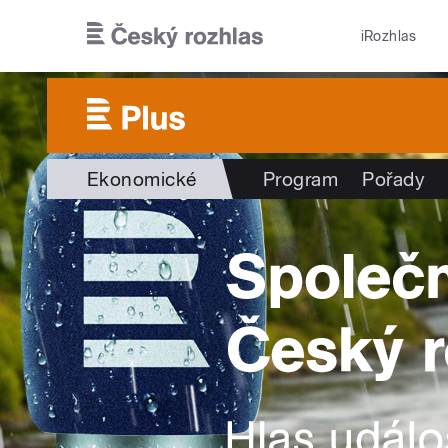
Přejít k hlavnímu obsahu
iRozhlas
Ekonomické
Program
Pořady