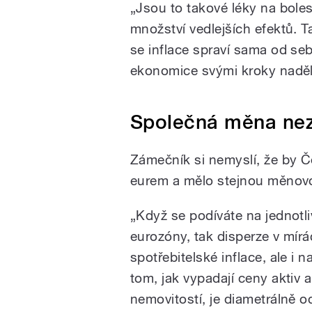
„Jsou to takové léky na boles
množství vedlejších efektů. Ta
se inflace spraví sama od seb
ekonomice svými kroky naděla
Společná měna nez
Zámečník si nemyslí, že by Če
eurem a mělo stejnou měnovou
„Když se podíváte na jednotl
eurozóny, tak disperze v mír
spotřebitelské inflace, ale i n
tom, jak vypadají ceny aktiv
nemovitostí, je diametrálně o