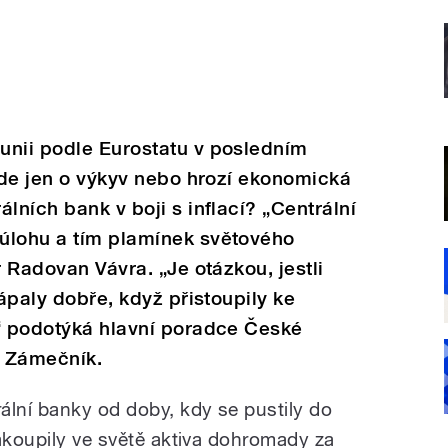
unii podle Eurostatu v posledním
 Jde jen o výkyv nebo hrozí ekonomická
lních bank v boji s inflací? „Centrální
úlohu a tím plamínek světového
r Radovan Vávra. „Je otázkou, jestli
hápaly dobře, když přistoupily ke
,“ podotýká hlavní poradce České
v Zámečník.
ální banky od doby, kdy se pustily do
nakoupily ve světě aktiva dohromady za