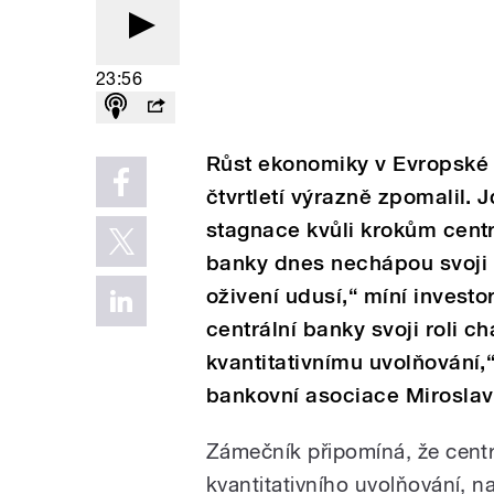
23:56
Růst ekonomiky v Evropské 
čtvrtletí výrazně zpomalil.
stagnace kvůli krokům centrá
banky dnes nechápou svoji 
oživení udusí,“ míní investo
centrální banky svoji roli c
kvantitativnímu uvolňování
bankovní asociace Mirosla
Zámečník připomíná, že centr
kvantitativního uvolňování, 