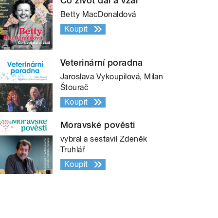
Co život dal a vzal
Betty MacDonaldová
Koupit
Veterinární poradna
Jaroslava Vykoupilová, Milan
Štourač
Koupit
Moravské pověsti
vybral a sestavil Zdeněk
Truhlář
Koupit