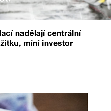
lací nadělají centrální
itku, míní investor