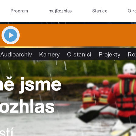
Program
mujRozhlas
Stanice
O r
Audioarchiv
Kamery
O stanici
Projekty
Ro