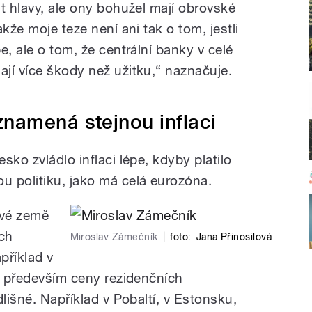
t hlavy, ale ony bohužel mají obrovské
kže moje teze není ani tak o tom, jestli
e, ale o tom, že centrální banky v celé
jí více škody než užitku,“ naznačuje.
namená stejnou inflaci
sko zvládlo inflaci lépe, kdyby platilo
 politiku, jako má celá eurozóna.
ivé země
ách
Miroslav Zámečník
|
foto:
Jana Přinosilová
apříklad v
 a především ceny rezidenčních
dlišné. Například v Pobaltí, v Estonsku,