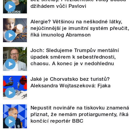
džihádem vůči Pavlovi
Alergie? Většinou na neškodné látky,
nejúčinnější je imunitní systém přeučit,
říká imunolog Abramson
Joch: Sledujeme Trumpův mentální
úpadek směrem k sebestřednosti,
chaosu. A konec je v nedohlednu
Jaké je Chorvatsko bez turistů?
Aleksandra Wojtaszeková: Fjaka
Nepustit novináře na tiskovku znamená
přiznat, že nemám protiargumenty, říká
končící reportér BBC