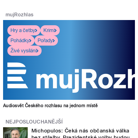
mujRozhlas
Hry a četby
Krimi
Pohádky
Pořady
Živé vysílání
Audiosvět Českého rozhlasu na jednom místě
NEJPOSLOUCHANĚJŠÍ
Michopulos: Čeká nás občanská válka
bez střelby. Prezidentské volby budou