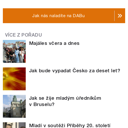
Jak nás naladíte na DABu
VÍCE Z POŘADU
Majáles včera a dnes
Jak bude vypadat Česko za deset let?
Jak se žije mladým úředníkům
v Bruselu?
Mladí v soutěži Příběhy 20. století