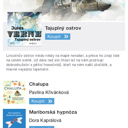
Tajuplný ostrov
Koupit
Lincolnův ostrov nikdo nikdy na mapě nenašel, a přece ho znají lidé
na celém světě. Už déle než sto třicet let na něm prožívají
dobrodružství s pěticí trosečníků, kteří na něm našli útočiště, a
hlavně nejedno tajemství.
Chalupa
Pavlína Křivánková
Koupit
Mariborská hypnóza
Dora Kaprálová