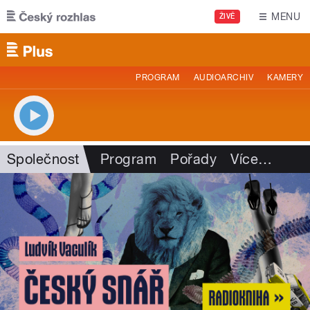
Přejít k hlavnímu obsahu
MENU
ŽIVĚ
PROGRAM
AUDIOARCHIV
KAMERY
Společnost
Program
Pořady
Více
…