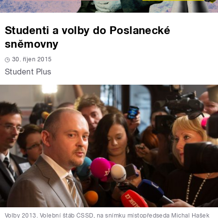
Studenti a volby do Poslanecké
sněmovny
30. říjen 2015
Student Plus
Volby 2013. Volební štáb ČSSD, na snímku místopředseda Michal Hašek