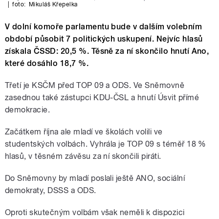
|
foto:
Mikuláš Křepelka
V dolní komoře parlamentu bude v dalším volebním
období působit 7 politických uskupení. Nejvíc hlasů
získala ČSSD: 20,5 %. Těsně za ní skončilo hnutí Ano,
které dosáhlo 18,7 %.
Třetí je KSČM před TOP 09 a ODS. Ve Sněmovně
zasednou také zástupci KDU-ČSL a hnutí Úsvit přímé
demokracie.
Začátkem října ale mladí ve školách volili ve
studentských volbách. Vyhrála je TOP 09 s téměř 18 %
hlasů, v těsném závěsu za ní skončili piráti.
Do Sněmovny by mladí poslali ještě ANO, sociální
demokraty, DSSS a ODS.
Oproti skutečným volbám však neměli k dispozici