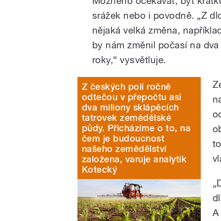
Možného očekávat, byť krátk
srážek nebo i povodně. „Z d
nějaká velká změna, napříkla
by nám změnil počasí na dva t
roky,“ vysvětluje.
Z
Z českých polí ročně
odtečou v přepočtu asi
n
dva miliony sklápěcích
o
tatrovek zemědělské
půdy. Přicházíme o to, na
o
čem je budoucnost
t
našeho zemědělství
v
založena, varuje analytik
Kotecký
„
d
A