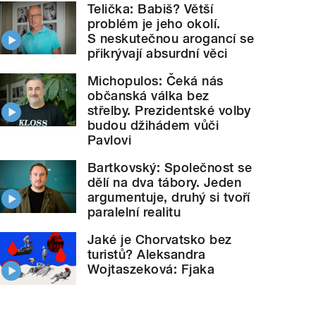
Telička: Babiš? Větší
problém je jeho okolí.
S neskutečnou arogancí se
přikrývají absurdní věci
Michopulos: Čeká nás
občanská válka bez
střelby. Prezidentské volby
budou džihádem vůči
Pavlovi
Bartkovský: Společnost se
dělí na dva tábory. Jeden
argumentuje, druhý si tvoří
paralelní realitu
Jaké je Chorvatsko bez
turistů? Aleksandra
Wojtaszeková: Fjaka