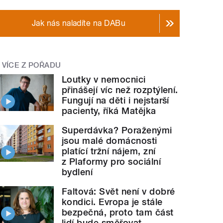
Jak nás naladíte na DABu
VÍCE Z POŘADU
Loutky v nemocnici
přinášejí víc než rozptýlení.
Fungují na děti i nejstarší
pacienty, říká Matějka
Superdávka? Poraženými
jsou malé domácnosti
platící tržní nájem, zní
z Plaformy pro sociální
bydlení
Faltová: Svět není v dobré
kondici. Evropa je stále
bezpečná, proto tam část
lidí bude směřovat