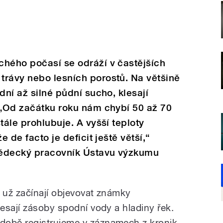
chého počasí se odráží v častějších
trávy nebo lesních porostů. Na většině
dní až silné půdní sucho, klesají
 „Od začátku roku nám chybí 50 až 70
tále prohlubuje. A vyšší teploty
e de facto je deficit ještě větší,“
vědecký pracovník Ústavu výzkumu
 už začínají objevovat známky
esají zásoby spodní vody a hladiny řek.
obě registrujeme v záznamech z kronik