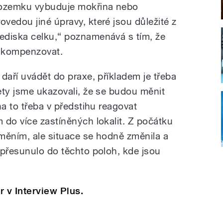
ozemku vybuduje mokřina nebo
rovedou jiné úpravy, které jsou důležité z
lediska celku,“ poznamenává s tím, že
y kompenzovat.
daří uvádět do praxe, příkladem je třeba
ety jsme ukazovali, že se budou měnit
na to třeba v předstihu reagovat
 do více zastíněných lokalit. Z počátku
měním, ale situace se hodně změnila a
 přesunulo do těchto poloh, kde jsou
 v Interview Plus.