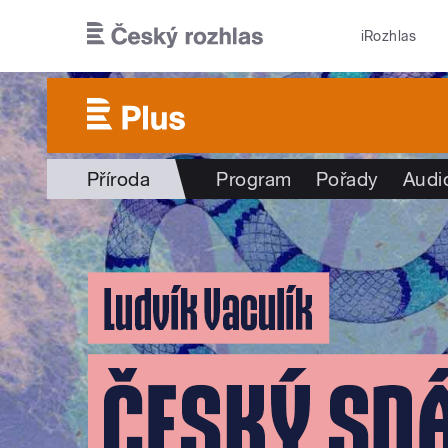
Přejít k hlavnímu obsahu
iRozhlas
Příroda
Program
Pořady
Audi