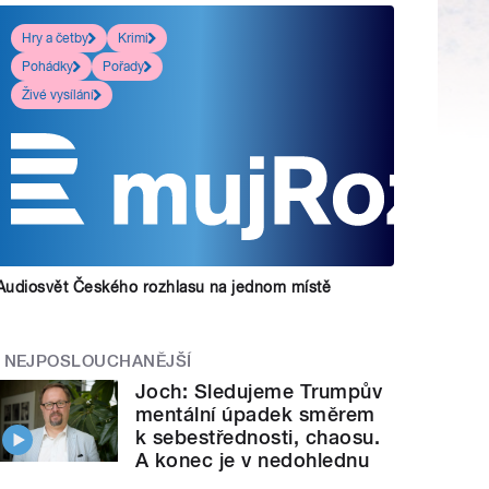
Hry a četby
Krimi
Pohádky
Pořady
Živé vysílání
Audiosvět Českého rozhlasu na jednom místě
NEJPOSLOUCHANĚJŠÍ
Joch: Sledujeme Trumpův
mentální úpadek směrem
k sebestřednosti, chaosu.
A konec je v nedohlednu