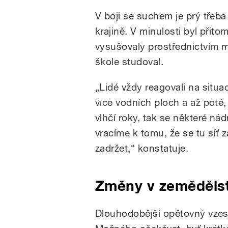
V boji se suchem je prý třeba
krajině. V minulosti byl při
vysušovaly prostřednictvím m
škole studoval.
„Lidé vždy reagovali na situac
více vodních ploch a až poté, 
vlhčí roky, tak se některé ná
vracíme k tomu, že se tu síť 
zadržet,“ konstatuje.
Změny v zemědělst
Dlouhodobější opětovný vzes