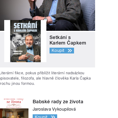
Setkání s
Karlem Čapkem
Koupit
Literární fikce, pokus přiblížit literární nadsázkou
spisovatele, filozofa, ale hlavně člověka Karla Čapka
trochu jinou formou.
Babské rady ze života
Jaroslava Vykoupilová
Koupit