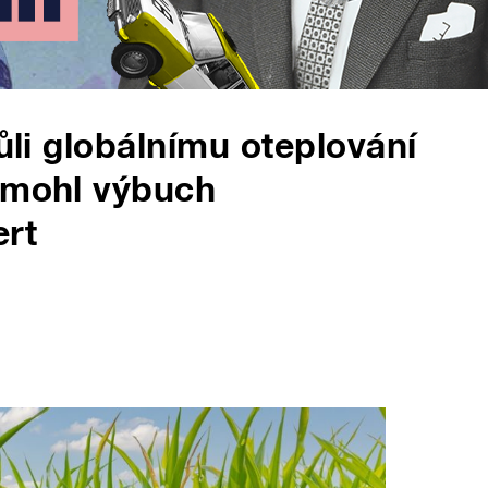
vůli globálnímu oteplování
y mohl výbuch
ert