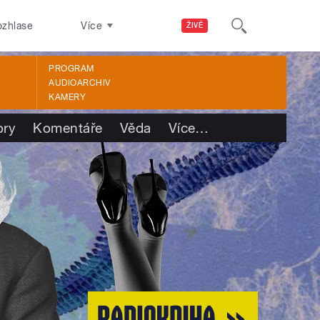
ozhlase
Více
ŽIVĚ
PROGRAM
AUDIOARCHIV
KAMERY
ory
Komentáře
Věda
Více
…