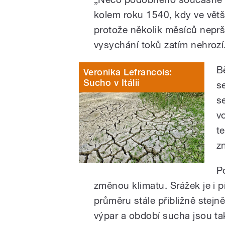
kolem roku 1540, kdy ve větš
protože několik měsíců neprš
vysychání toků zatím nehrozí
B
Veronika Lefrancois:
Sucho v Itálii
s
s
v
t
z
P
změnou klimatu. Srážek je i 
průměru stále přibližně stejně
výpar a období sucha jsou tak