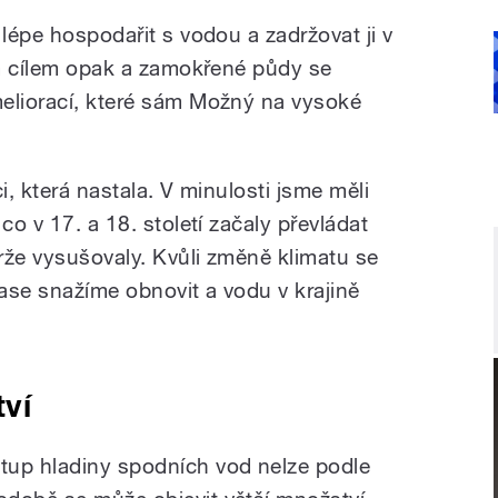
 lépe hospodařit s vodou a zadržovat ji v
tom cílem opak a zamokřené půdy se
eliorací, které sám Možný na vysoké
i, která nastala. V minulosti jsme měli
co v 17. a 18. století začaly převládat
drže vysušovaly. Kvůli změně klimatu se
zase snažíme obnovit a vodu v krajině
ví
tup hladiny spodních vod nelze podle