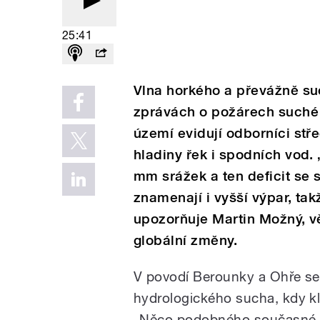
25:41
Vlna horkého a převážně su
zprávách o požárech suché 
území evidují odborníci stře
hladiny řek i spodních vod.
mm srážek a ten deficit se s
znamenají i vyšší výpar, takž
upozorňuje Martin Možný, 
globální změny.
V povodí Berounky a Ohře se
hydrologického sucha, kdy kl
„Něco podobného současné d