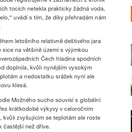
ích tocích netekla prakticky žádná voda,
elo,“ uvádí s tím, že díky přehradám nám
.
ěhem letošního relativně deštivého jara
e sice na většině území s výjimkou
everozápadních Čech hladina spodních
od doplnila, kvůli nynějším vysokým
eplotám a nedostatku srážek nyní ale
novu klesá.
odle Možného sucho souvisí s globální
přes krátkodobé výkyvy v celoročním
, kvůli zvyšujícím se teplotám ale roste
 častější než dříve.