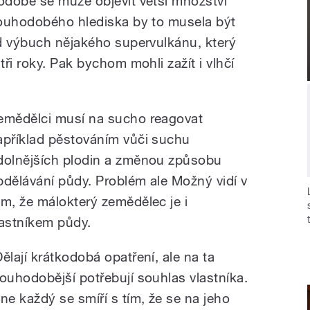
odobě se může objevit větší množství
louhodobého hlediska by to musela být
d výbuch nějakého supervulkánu, který
ři roky. Pak bychom mohli zažít i vlhčí
emědělci musí na sucho reagovat
apříklad pěstováním vůči suchu
dolnějších plodin a změnou způsobu
bdělávání půdy. Problém ale Možný vidí v
om, že málokterý zemědělec je i
lastníkem půdy.
Dělají krátkodobá opatření, ale na ta
louhodobější potřebují souhlas vlastníka.
 ne každý se smíří s tím, že se na jeho