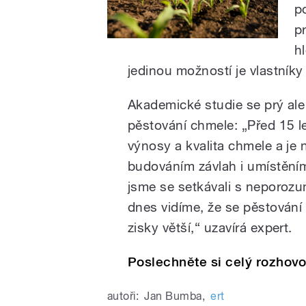
p
p
h
jedinou možností je vlastník
Akademické studie se prý ale 
pěstování chmele: „Před 15 l
výnosy a kvalita chmele a je 
budováním závlah i umístěním
jsme se setkávali s neporozu
dnes vidíme, že se pěstování
zisky větší,“ uzavírá expert.
Poslechněte si celý rozhovor
autoři:
Jan Bumba
,
ert