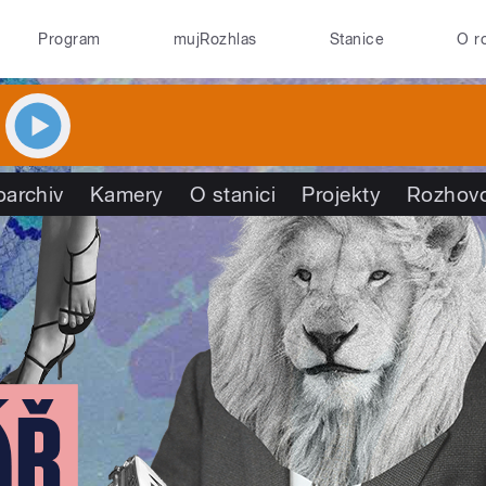
Program
mujRozhlas
Stanice
O r
oarchiv
Kamery
O stanici
Projekty
Rozhov