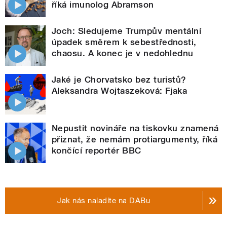
říká imunolog Abramson
Joch: Sledujeme Trumpův mentální
úpadek směrem k sebestřednosti,
chaosu. A konec je v nedohlednu
Jaké je Chorvatsko bez turistů?
Aleksandra Wojtaszeková: Fjaka
Nepustit novináře na tiskovku znamená
přiznat, že nemám protiargumenty, říká
končící reportér BBC
Jak nás naladíte na DABu