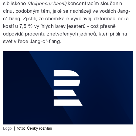
sibiřského
(Acipenser baerii)
koncentracím sloučenin
cínu, podobným těm, jaké se nacházejí ve vodách Jang-
c'-ťiang. Zjistili, že chemikálie vyvolávají deformaci očí a
kostí u 7,5 % vylíhlých larev jeseterů - což přesně
odpovídá procentu znetvořených jedinců, kteří přišli na
svět v řece Jang-c'-ťiang.
Logo
|
foto:
Český rozhlas