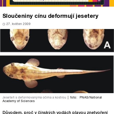
Sloučeniny cínu deformují jesetery
27. květen 2009
Jeseteři s deformovanýma očima a kostrou
|
foto:
PNAS/National
Academy of Sciences
Důvodem, proč v čínských vodách plavou znetvoření