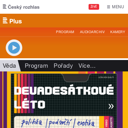
Přejít k hlavnímu obsahu
MENU
ŽIVĚ
PROGRAM
AUDIOARCHIV
KAMERY
Věda
Program
Pořady
Více
…