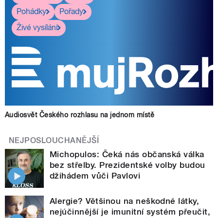
Pohádky
Pořady
Živé vysílání
Audiosvět Českého rozhlasu na jednom místě
NEJPOSLOUCHANĚJŠÍ
Michopulos: Čeká nás občanská válka
bez střelby. Prezidentské volby budou
džihádem vůči Pavlovi
Alergie? Většinou na neškodné látky,
nejúčinnější je imunitní systém přeučit,