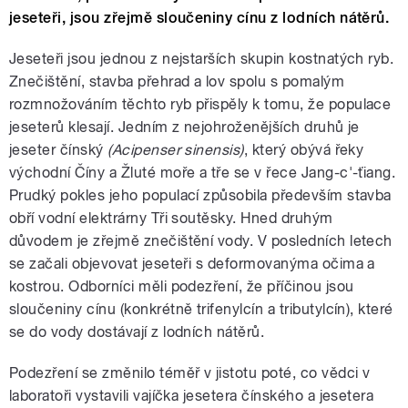
jeseteři, jsou zřejmě sloučeniny cínu z lodních nátěrů.
Jeseteři jsou jednou z nejstarších skupin kostnatých ryb.
Znečištění, stavba přehrad a lov spolu s pomalým
rozmnožováním těchto ryb přispěly k tomu, že populace
jeseterů klesají. Jedním z nejohroženějších druhů je
jeseter čínský
(Acipenser sinensis)
, který obývá řeky
východní Číny a Žluté moře a tře se v řece Jang-c'-ťiang.
Prudký pokles jeho populací způsobila především stavba
obří vodní elektrárny Tři soutěsky. Hned druhým
důvodem je zřejmě znečištění vody. V posledních letech
se začali objevovat jeseteři s deformovanýma očima a
kostrou. Odborníci měli podezření, že příčinou jsou
sloučeniny cínu (konkrétně trifenylcín a tributylcín), které
se do vody dostávají z lodních nátěrů.
Podezření se změnilo téměř v jistotu poté, co vědci v
laboratoři vystavili vajíčka jesetera čínského a jesetera