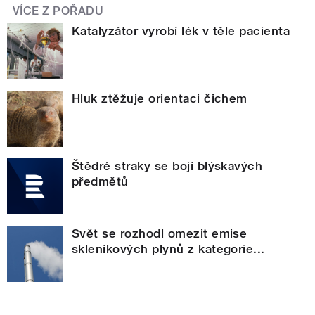
VÍCE Z POŘADU
Katalyzátor vyrobí lék v těle pacienta
Hluk ztěžuje orientaci čichem
Štědré straky se bojí blýskavých
předmětů
Svět se rozhodl omezit emise
skleníkových plynů z kategorie...