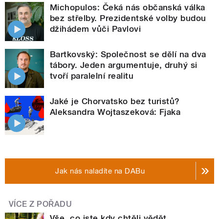
Michopulos: Čeká nás občanská válka
bez střelby. Prezidentské volby budou
džihádem vůči Pavlovi
Bartkovský: Společnost se dělí na dva
tábory. Jeden argumentuje, druhý si
tvoří paralelní realitu
Jaké je Chorvatsko bez turistů?
Aleksandra Wojtaszeková: Fjaka
Jak nás naladíte na DABu
VÍCE Z POŘADU
Vše, co jste kdy chtěli vědět