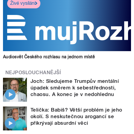
Živé vysílání
Audiosvět Českého rozhlasu na jednom místě
NEJPOSLOUCHANĚJŠÍ
Joch: Sledujeme Trumpův mentální
úpadek směrem k sebestřednosti,
chaosu. A konec je v nedohlednu
Telička: Babiš? Větší problém je jeho
okolí. S neskutečnou arogancí se
přikrývají absurdní věci