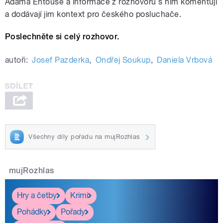
Adama Entouse a informace z rozhovoru s ním komentují
a dodávají jim kontext pro českého posluchače.
Poslechněte si celý rozhovor.
autoři:
Josef Pazderka
,
Ondřej Soukup
,
Daniela Vrbová
Všechny díly pořadu na mujRozhlas
mujRozhlas
Hry a četby
Krimi
Pohádky
Pořady