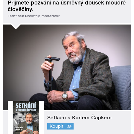
Přijměte pozvání na úsměvný doušek moudré
člověčiny.
František Novotný, moderátor
Setkání s Karlem Čapkem
Koupit