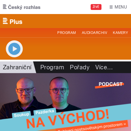
Přejít k hlavnímu obsahu
MENU
ŽIVĚ
PROGRAM
AUDIOARCHIV
KAMERY
Zahraniční
Program
Pořady
Více
…