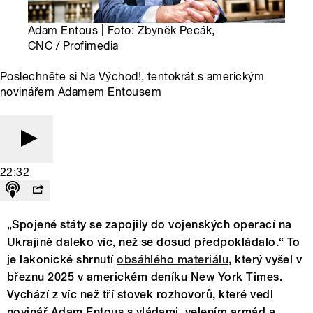
Adam Entous | Foto: Zbyněk Pecák,
CNC / Profimedia
Poslechněte si Na Východ!, tentokrát s americkým
novinářem Adamem Entousem
22:32
„Spojené státy se zapojily do vojenských operací na
Ukrajině daleko víc, než se dosud předpokládalo.“ To
je lakonické shrnutí
obsáhlého materiálu
, který vyšel v
březnu 2025 v americkém deníku New York Times.
Vychází z víc než tří stovek rozhovorů, které vedl
novinář Adam Entous s vládami, velením armád a