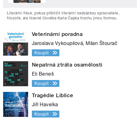
Literární fikce, pokus přiblížit literární nadsázkou spisovatele,
filozofa, ale hlavně člověka Karla Čapka trochu jinou formou.
Veterinární poradna
Jaroslava Vykoupilová, Milan Štourač
Koupit
Nepatrná ztráta osamělosti
Eli Beneš
Koupit
Tragédie Liblice
Jiří Havelka
Koupit