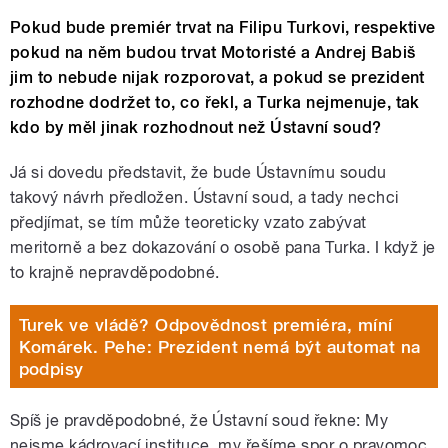
Pokud bude premiér trvat na Filipu Turkovi, respektive
pokud na něm budou trvat Motoristé a Andrej Babiš
jim to nebude nijak rozporovat, a pokud se prezident
rozhodne dodržet to, co řekl, a Turka nejmenuje, tak
kdo by měl jinak rozhodnout než Ústavní soud?
Já si dovedu představit, že bude Ústavnímu soudu
takový návrh předložen. Ústavní soud, a tady nechci
předjímat, se tím může teoreticky vzato zabývat
meritorně a bez dokazování o osobě pana Turka. I když je
to krajně nepravděpodobné.
Turek ve vládě? Odpovědnost premiéra, míní
Komárek. Pehe: Prezident nemá být automat na
podpisy
Spíš je pravděpodobné, že Ústavní soud řekne: My
nejsme kádrovací instituce, my řešíme spor o pravomoc.