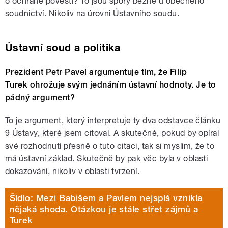
o ochraně pověsti? To jsou spory běžné u obecného
soudnictví. Nikoliv na úrovni Ústavního soudu.
Ústavní soud a politika
Prezident Petr Pavel argumentuje tím, že Filip
Turek ohrožuje svým jednáním ústavní hodnoty. Je to
pádný argument?
To je argument, který interpretuje ty dva odstavce článku
9 Ústavy, které jsem citoval. A skutečně, pokud by opíral
své rozhodnutí přesně o tuto citaci, tak si myslím, že to
má ústavní základ. Skutečně by pak věc byla v oblasti
dokazování, nikoliv v oblasti tvrzení.
Šídlo: Mezi Babišem a Pavlem nejspíš vznikla
nějaká shoda. Otázkou je stále střet zájmů a
Turek