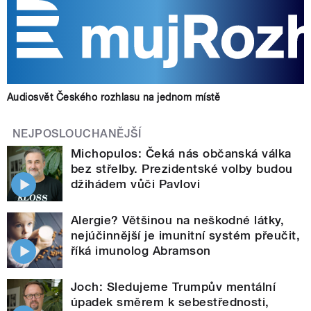
Audiosvět Českého rozhlasu na jednom místě
NEJPOSLOUCHANĚJŠÍ
Michopulos: Čeká nás občanská válka
bez střelby. Prezidentské volby budou
džihádem vůči Pavlovi
Alergie? Většinou na neškodné látky,
nejúčinnější je imunitní systém přeučit,
říká imunolog Abramson
Joch: Sledujeme Trumpův mentální
úpadek směrem k sebestřednosti,