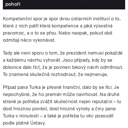
pohoří
Kompetenční spor je spor dvou ústavních institucí o to,
které z nich patří která kompetence a jaká výsostná
pravomoc, a o to se přou. Nebo naopak, pokud obě
odmítají něco vykonávat.
Tady ale není sporu o tom, že prezident nemusí pokaždé
a každému návrhu vyhovět. Jsou případy, kdy by se
dokonce dalo říct, že je povinen takový návrh odmítnout.
To znamená skutečně rozhodnout, že nejmenuje.
Případ pana Turka je přesně hraniční, dalo by se říci. Je
nepochybné, že ho premiér může navrhovat. Na druhé
straně je potřeba zvážit skutečnost nejen reputační – tu
dost hroznou pověst, dost hrozné výroky a činy pana
Turka v minulosti
–
a také je potřeba tu věc posoudit
podle platné Ústavy.