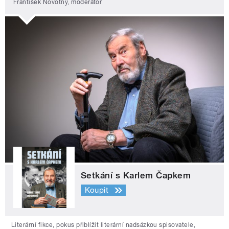
František Novotný, moderátor
Setkání s Karlem Čapkem
Koupit
Literární fikce, pokus přiblížit literární nadsázkou spisovatele,