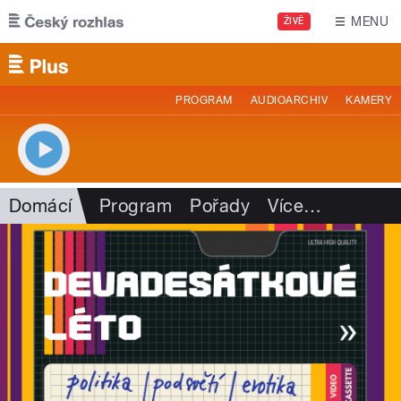
Přejít k hlavnímu obsahu
MENU
ŽIVĚ
PROGRAM
AUDIOARCHIV
KAMERY
Domácí
Program
Pořady
Více
…