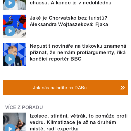
chaosu. A konec je v nedohlednu
Jaké je Chorvatsko bez turistů?
Aleksandra Wojtaszeková: Fjaka
Nepustit novináře na tiskovku znamená
přiznat, že nemám protiargumenty, říká
končící reportér BBC
Jak nás naladíte na DABu
VÍCE Z POŘADU
Izolace, stínění, větrák, to pomůže proti
vedru. Klimatizace je až na druhém
místě, radí expertka