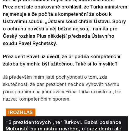
Prezident ale opakovaně prohlásil, že Turka ministrem
nejmenuje a že počítá s kompetenční žalobou k
Ústavnímu soudu. „Ústavní soud chrání Ústavu. Spory
o ochranu pověsti u něj běžné nejsou,“ namítá pro
Český rozhlas Plus někdejší předseda Ústavního
soudu Pavel Rychetský.
Prezident Pavel už uvedl, že případná kompetenční
žaloba by mohla být užitečnou. Také si to myslíte?
Já především mám jisté pochybnosti o tom, zda
skutečnost, že pan prezident nechce vyhovět návrhu
pana premiéra na jmenování Filipa Turka ministrem, lze
nazvat kompetenčním sporem.
IROZHLAS
15 prezidentových ‚ne‘ Turkovi. Babiš poslance
Motoristů na ministra navrhne, u prezidenta ale