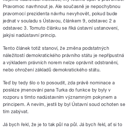
Pravomoc navrhnout je. Ale současně je nepochybnou
pravomocí prezidenta návrhu nevyhovět, pokud bude
jednat v souladu s Ústavou, článkem 9, odstavec 2 a
odstavec 3. Tomuto článku se říká ústavní ustanovení,
jakýsi nadústavní princip.
Tento článek totiž stanoví, že změna podstatných
náležitostí demokratického právního státu je nepřípustná
a výkladem právních norem nelze oprávnit odstranění,
nebo ohrožení základů demokratického státu.
Teď by tedy šlo o to posoudit, zda právě nominace a
posléze jmenování pana Turka do funkce by byly v
rozporu s tímto nadústavním významným pokynem a
principem. A nevím, jestli by byl Ústavní soud ochoten se
tím zabývat.
Já bych řekl, že je to tak půl na půl. Já bych řekl, ať si to