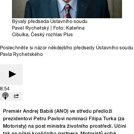
Bývalý předseda Ústavního soudu
Pavel Rychetský | Foto: Kateřina
Cibulka, Český rozhlas Plus
Poslechněte si názor někdejšího předsedy Ústavního soudu
Pavla Rychetského
8:54
Premiér Andrej Babiš (ANO) ve středu předloží
prezidentovi Petru Pavlovi nominaci Filipa Turka (za
Motoristy) na post ministra životního prostředí. Učiní
tak na přání koaličního partnera, Motoristů sobě.