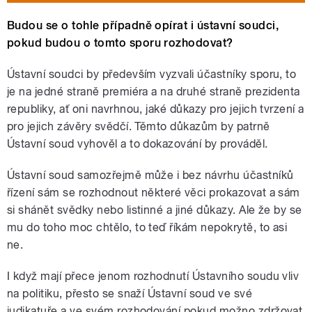
Budou se o tohle případně opírat i ústavní soudci,
pokud budou o tomto sporu rozhodovat?
Ústavní soudci by především vyzvali účastníky sporu, to
je na jedné straně premiéra a na druhé straně prezidenta
republiky, ať oni navrhnou, jaké důkazy pro jejich tvrzení a
pro jejich závěry svědčí.
Těmto důkazům by patrně
Ústavní soud vyhověl a to dokazování by prováděl.
Ústavní soud samozřejmě může i bez návrhu účastníků
řízení sám se rozhodnout některé věci prokazovat a sám
si shánět svědky nebo listinné a jiné důkazy. Ale že by se
mu do toho moc chtělo, to teď říkám nepokrytě, to asi
ne.
I když mají přece jenom rozhodnutí Ústavního soudu vliv
na politiku, přesto se snaží Ústavní soud ve své
judikatuře a ve svém rozhodování pokud možno zdržovat