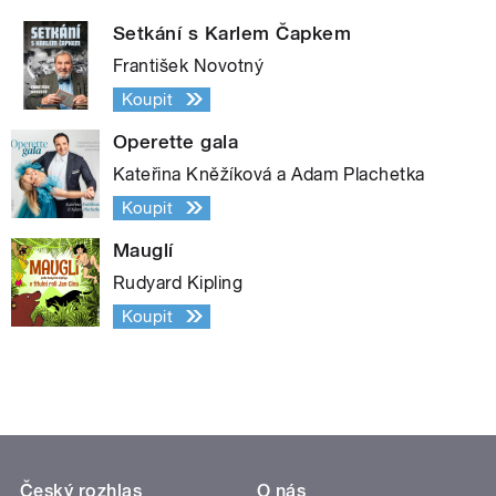
Setkání s Karlem Čapkem
František Novotný
Koupit
Operette gala
Kateřina Kněžíková a Adam Plachetka
Koupit
Mauglí
Rudyard Kipling
Koupit
Český rozhlas
O nás