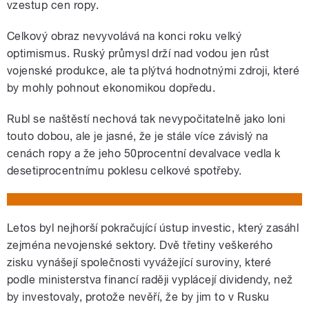
vzestup cen ropy.
Celkový obraz nevyvolává na konci roku velký
optimismus. Ruský průmysl drží nad vodou jen růst
vojenské produkce, ale ta plýtvá hodnotnými zdroji, které
by mohly pohnout ekonomikou dopředu.
Rubl se naštěstí nechová tak nevypočitatelně jako loni
touto dobou, ale je jasné, že je stále více závislý na
cenách ropy a že jeho 50procentní devalvace vedla k
desetiprocentnímu poklesu celkové spotřeby.
Letos byl nejhorší pokračující ústup investic, který zasáhl
zejména nevojenské sektory. Dvě třetiny veškerého
zisku vynášejí společnosti vyvážející suroviny, které
podle ministerstva financí raději vyplácejí dividendy, než
by investovaly, protože nevěří, že by jim to v Rusku