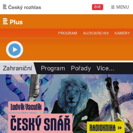
Přejít k hlavnímu obsahu
MENU
ŽIVĚ
PROGRAM
AUDIOARCHIV
KAMERY
Zahraniční
Program
Pořady
Více
…