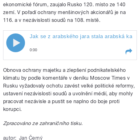
ekonomické fórum, zaujalo Rusko 120. místo ze 140
zemí. V pořadí ochrany menšinových akcionářů je na
116. a v nezávislosti soudů na 108. místě.
Jak se z arabského jara stala arabská katas
0:00
Play /
Jan
Jak se z arabského jara stala
Obnova ochrany majetku a zlepšení podnikatelského
Černý.
arabská katastrofa a jak jednat s
Čínou o lidských právech? Ruská
klimatu by podle komentáře v deníku Moscow Times v
ekonomika zpomaluje, chybí jí
Rusku vyžadovaly ochotu zavést velké politické reformy,
investice. Připomínáme také
ustavení nezávislosti soudů a uvolnění médií, aby mohly
vánoční příměří, které za 1. sv. války
přerušilo boje ve Flandrech.
pracovat nezávisle a pustit se naplno do boje proti
Připravil
korupci.
Zpracováno ze zahraničního tisku.
pause
autor:
Jan Černý