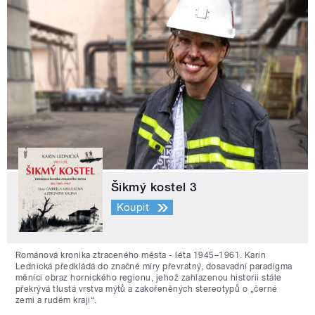
Šikmý kostel 3
Koupit
Románová kronika ztraceného města - léta 1945–1961. Karin
Lednická předkládá do značné míry převratný, dosavadní paradigma
měnící obraz hornického regionu, jehož zahlazenou historii stále
překrývá tlustá vrstva mýtů a zakořeněných stereotypů o „černé
zemi a rudém kraji“.