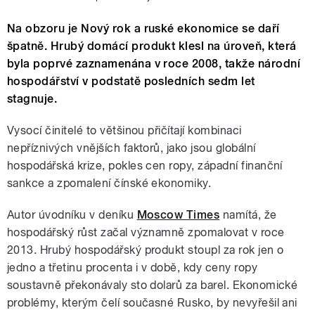
Na obzoru je Nový rok a ruské ekonomice se daří
špatně. Hrubý domácí produkt klesl na úroveň, která
byla poprvé zaznamenána v roce 2008, takže národní
hospodářství v podstatě posledních sedm let
stagnuje.
Vysocí činitelé to většinou přičítají kombinaci
nepříznivých vnějších faktorů, jako jsou globální
hospodářská krize, pokles cen ropy, západní finanční
sankce a zpomalení čínské ekonomiky.
Autor úvodníku v deníku
Moscow Times
namítá, že
hospodářský růst začal významně zpomalovat v roce
2013. Hrubý hospodářský produkt stoupl za rok jen o
jedno a třetinu procenta i v době, kdy ceny ropy
soustavně překonávaly sto dolarů za barel. Ekonomické
problémy, kterým čelí současné Rusko, by nevyřešil ani