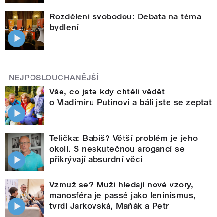
Rozděleni svobodou: Debata na téma
bydlení
NEJPOSLOUCHANĚJŠÍ
Vše, co jste kdy chtěli vědět
o Vladimiru Putinovi a báli jste se zeptat
Telička: Babiš? Větší problém je jeho
okolí. S neskutečnou arogancí se
přikrývají absurdní věci
Vzmuž se? Muži hledají nové vzory,
manosféra je passé jako leninismus,
tvrdí Jarkovská, Maňák a Petr