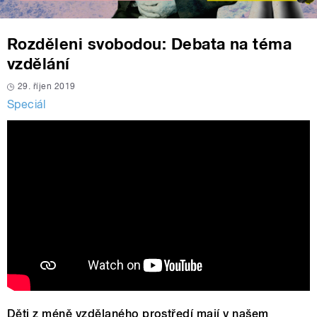
Rozděleni svobodou: Debata na téma
vzdělání
29. říjen 2019
Speciál
Děti z méně vzdělaného prostředí mají v našem