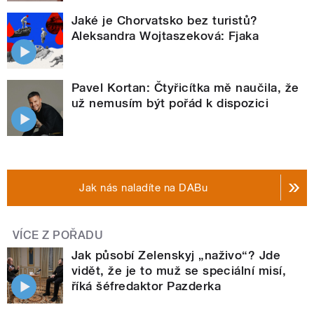
Jaké je Chorvatsko bez turistů?
Aleksandra Wojtaszeková: Fjaka
Pavel Kortan: Čtyřicítka mě naučila, že
už nemusím být pořád k dispozici
Jak nás naladíte na DABu
VÍCE Z POŘADU
Jak působí Zelenskyj „naživo“? Jde
vidět, že je to muž se speciální misí,
říká šéfredaktor Pazderka