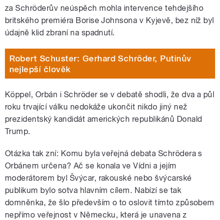
za Schröderův neúspěch mohla intervence tehdejšího
britského premiéra Borise Johnsona v Kyjevě, bez níž byl
údajně klid zbraní na spadnutí.
Robert Schuster: Gerhard Schröder, Putinův
nejlepší člověk
Köppel, Orbán i Schröder se v debatě shodli, že dva a půl
roku trvající válku nedokáže ukončit nikdo jiný než
prezidentský kandidát amerických republikánů Donald
Trump.
Otázka tak zní: Komu byla veřejná debata Schrödera s
Orbánem určena? Ač se konala ve Vídni a jejím
moderátorem byl Švýcar, rakouské nebo švýcarské
publikum bylo sotva hlavním cílem. Nabízí se tak
domněnka, že šlo především o to oslovit tímto způsobem
nepřímo veřejnost v Německu, která je unavena z