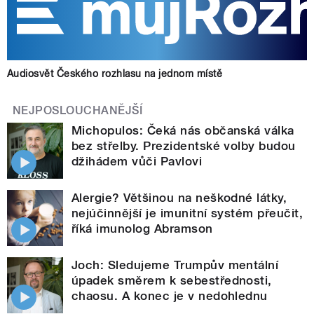
Audiosvět Českého rozhlasu na jednom místě
NEJPOSLOUCHANĚJŠÍ
Michopulos: Čeká nás občanská válka
bez střelby. Prezidentské volby budou
džihádem vůči Pavlovi
Alergie? Většinou na neškodné látky,
nejúčinnější je imunitní systém přeučit,
říká imunolog Abramson
Joch: Sledujeme Trumpův mentální
úpadek směrem k sebestřednosti,
chaosu. A konec je v nedohlednu