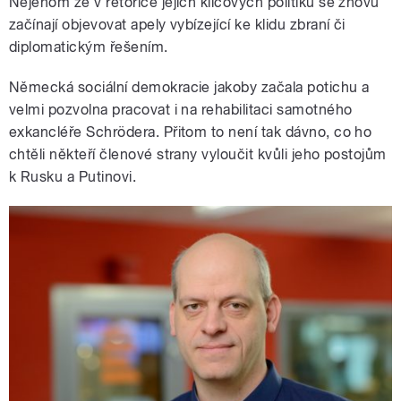
Nejenom že v rétorice jejich klíčových politiků se znovu
začínají objevovat apely vybízející ke klidu zbraní či
diplomatickým řešením.
Německá sociální demokracie jakoby začala potichu a
velmi pozvolna pracovat i na rehabilitaci samotného
exkancléře Schrödera. Přitom to není tak dávno, co ho
chtěli někteří členové strany vyloučit kvůli jeho postojům
k Rusku a Putinovi.