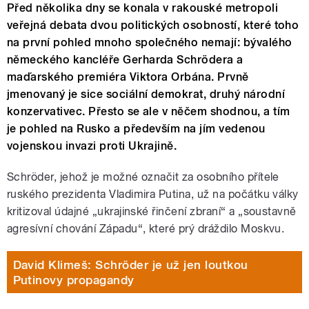
Před několika dny se konala v rakouské metropoli
veřejná debata dvou politických osobností, které toho
na první pohled mnoho společného nemají: bývalého
německého kancléře Gerharda Schrödera a
maďarského premiéra Viktora Orbána. Prvně
jmenovaný je sice sociální demokrat, druhý národní
konzervativec. Přesto se ale v něčem shodnou, a tím
je pohled na Rusko a především na jím vedenou
vojenskou invazi proti Ukrajině.
Schröder, jehož je možné označit za osobního přítele
ruského prezidenta Vladimira Putina, už na počátku války
kritizoval údajné „ukrajinské řinčení zbraní“ a „soustavně
agresívní chování Západu“, které prý dráždilo Moskvu.
David Klimeš: Schröder je už jen loutkou
Putinovy propagandy