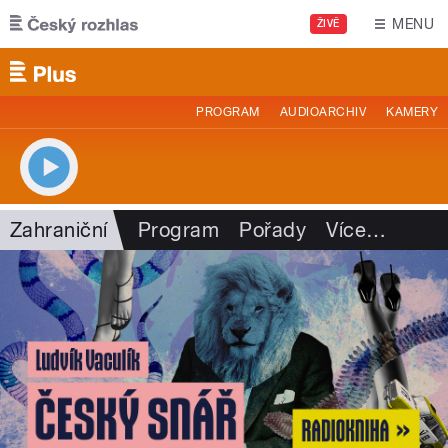
Přejít k hlavnímu obsahu
MENU
ŽIVĚ
PROGRAM
AUDIOARCHIV
KAMERY
Zahraniční
Program
Pořady
Více
…