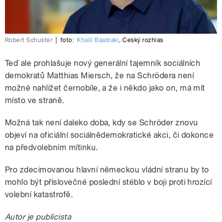
Robert Schuster
|
foto:
Khalil Baalbaki
,
Český rozhlas
Teď ale prohlašuje nový generální tajemník sociálních
demokratů Matthias Miersch, že na Schrödera není
možné nahlížet černobíle, a že i někdo jako on, má mít
místo ve straně.
Možná tak není daleko doba, kdy se Schröder znovu
objeví na oficiální sociálnědemokratické akci, či dokonce
na předvolebním mítinku.
Pro zdecimovanou hlavní německou vládní stranu by to
mohlo být příslovečné poslední stéblo v boji proti hrozící
volební katastrofě.
Autor je publicista