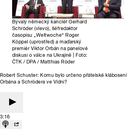
Bývalý německý kancléř Gerhard
Schröder (vlevo), šéfredaktor
časopisu „Weltwoche“ Roger
Köppel (uprostřed) a maďarský
premiér Viktor Orbán na panelové
diskusi o válce na Ukrajině | Foto:
ČTK / DPA / Matthias Röder
Robert Schuster: Komu bylo určeno přátelské klábosení
Orbána a Schrödera ve Vídni?
3:16