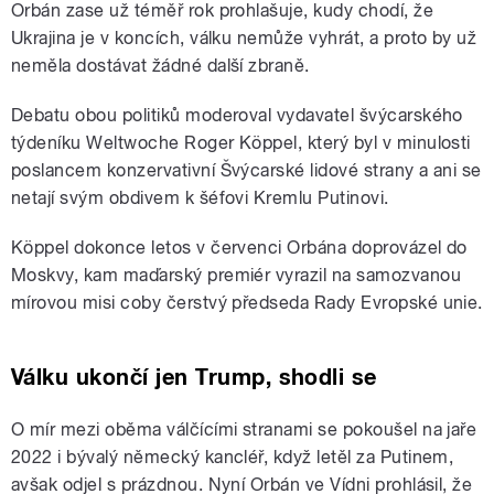
Orbán zase už téměř rok prohlašuje, kudy chodí, že
Ukrajina je v koncích, válku nemůže vyhrát, a proto by už
neměla dostávat žádné další zbraně.
Debatu obou politiků moderoval vydavatel švýcarského
týdeníku Weltwoche Roger Köppel, který byl v minulosti
poslancem konzervativní Švýcarské lidové strany a ani se
netají svým obdivem k šéfovi Kremlu Putinovi.
Köppel dokonce letos v červenci Orbána doprovázel do
Moskvy, kam maďarský premiér vyrazil na samozvanou
mírovou misi coby čerstvý předseda Rady Evropské unie.
Válku ukončí jen Trump, shodli se
O mír mezi oběma válčícími stranami se pokoušel na jaře
2022 i bývalý německý kancléř, když letěl za Putinem,
avšak odjel s prázdnou. Nyní Orbán ve Vídni prohlásil, že