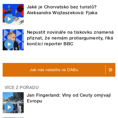
Jaké je Chorvatsko bez turistů?
Aleksandra Wojtaszeková: Fjaka
Nepustit novináře na tiskovku znamená
přiznat, že nemám protiargumenty, říká
končící reportér BBC
Jak nás naladíte na DABu
VÍCE Z POŘADU
Jan Fingerland: Vlny od Ceuty omývají
Evropu