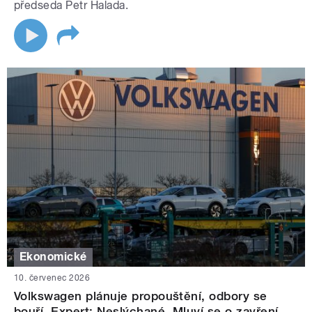
předseda Petr Halada.
Ekonomické
10. červenec 2026
Volkswagen plánuje propouštění, odbory se
bouří. Expert: Neslýchané. Mluví se o zavření