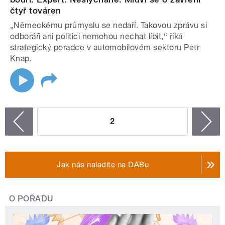
čtyř továren
„Německému průmyslu se nedaří. Takovou zprávu si
odboráři ani politici nemohou nechat líbit,“ říká
strategický poradce v automobilovém sektoru Petr
Knap.
STRÁNKY
2
n
zí
Jak nás naladíte na DABu
O POŘADU