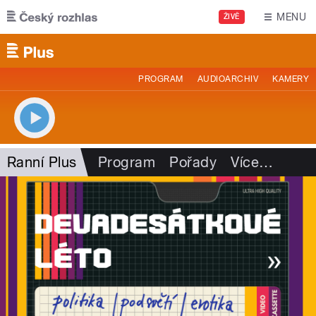
Přejít k hlavnímu obsahu
MENU
ŽIVĚ
PROGRAM
AUDIOARCHIV
KAMERY
Ranní Plus
Program
Pořady
Více
…