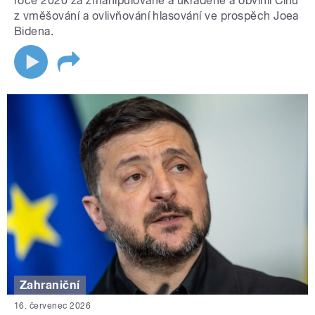
roce 2020 za zmanipulované a ukradené a obvinil Čínu
z vměšování a ovlivňování hlasování ve prospěch Joea
Bidena.
Zahraniční
16. červenec 2026