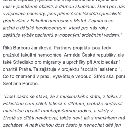
misi v postižené oblasti, a druhou skupinou, která pro nás
vytipovává pacienty, jsou přímo čeští lékařští specialisté
především z Fakultní nemocnice Motol. Zejména se
jedná o dětské kardiocentrum, které pro nás roky
zajišťuje výběr pacientů s vrozenými srdečními vadami."
Říká Barbora Janáková. Partnery projektu jsou tedy
pražské fakultní nemocnice, Armáda České republiky, ale
také Středisko pro migranty a uprchlíky při Arcidiecézní
charitě Praha. Ta zajišťuje v projektu "sociální asistenci".
Co to znamená v praxi, vysvětluje vedoucí Střediska, paní
Světlana Porche.
"Dost často se stává, že z muslimského státu, z Iráku, z
Pákistánu sem přiletí tatínek s dítětem, protože nedovolí
manželce opustit mnohopočetnou rodinu, a nikdy v
životě se dítěti nevěnoval, takže neví, jak s miminkem má
zacházet. A naší úlohou dost často je nenechat dítě jen