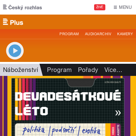
Přejít k hlavnímu obsahu
MENU
ŽIVĚ
PROGRAM
AUDIOARCHIV
KAMERY
Náboženství
Program
Pořady
Více
…