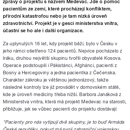
zprávy o projektu s názvem Medevac. Jde o pomoc
pacientům ze zemí, které procházejí konfliktem,
přírodní katastrofou nebo je tam nízká úroveň
zdravotnictví. Projekt je v gesci ministerstva vnitra,
účastní se ho ale i další organizace.
Za uplynulých 16 let, kdy projekt běží, bylo v Česku v
jeho rámci ošetřeno 124 pacientů. Nejvíce pocházelo z
Iráku, druhou největší skupinu tvořili obyvatelé Kosova.
Operace podstoupili i Pákistánci, Afghánci, pacienti z
Bosny a Hercegoviny a jedna pacientka z Čečenska.
Charakter zákroku je většinou jednorázový, takže
následné kontroly lze již provádět v domovském státě,
kde je úroveň medicíny třeba nižší. Barbora Janáková z
Ministerstva vnitra, která má projekt Medevac na starosti,
přibližuje, jak se vůbec pacienti do projektu dostávají:
"Pacienty pro nás vytipují dvě skupiny, je to buď Armáda
České republiky, pokud má svojí zahraniční vojenskou