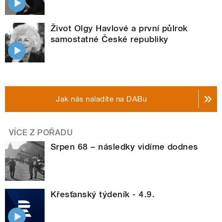
Život Olgy Havlové a první půlrok
samostatné České republiky
Jak nás naladíte na DABu
VÍCE Z POŘADU
Srpen 68 – následky vidíme dodnes
Křesťanský týdeník - 4.9.